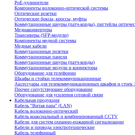
PoE-удлинители
Компоненты волоконно-оптической системы
Оптические розетки
Оптические боксы, кроссы, муфты
Коммутационные шнуры (патч-корды), пигтейлы оптиче
Медиаконвертеры
Трансиверы (SFP-модули)
Компоненты медной системы
Медные кабели
Коммутационные розетки
Коммутационные панели
Коммутационные шнуры (патч-корды)
Коммутационные модули и коннекторы
Оборудование для телефонии
Шкафы и стойки телекоммуникационные
Аксессуары для телекоммуникационных шкафов и стоек 
Прочее сопутствующее оборудование
Оборудование для усиления сотовой связи
Кабельная продукция
Кабель "Витая пара" (LAN)
Кабель волоконно-оптический
Кабель коаксиальный и комбинированный CCTV
Кабели для систем охранно-пожарной сигнализации
Кабели и провода электротехнические
Кабель телефонный