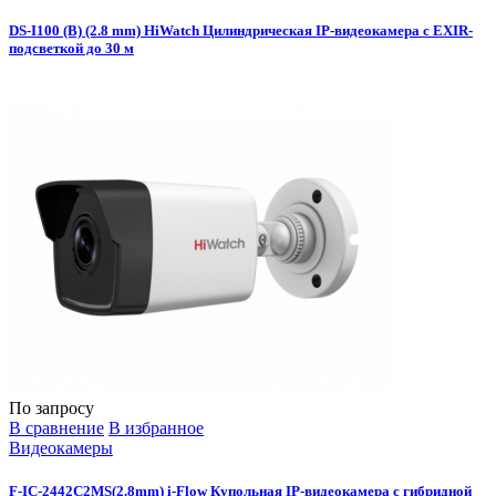
DS-I100 (B) (2.8 mm) HiWatch Цилиндрическая IP-видеокамера с EXIR-
подсветкой до 30 м
По запросу
В сравнение
В избранное
Видеокамеры
F-IC-2442C2MS(2.8mm) i-Flow Купольная IP-видеокамера с гибридной