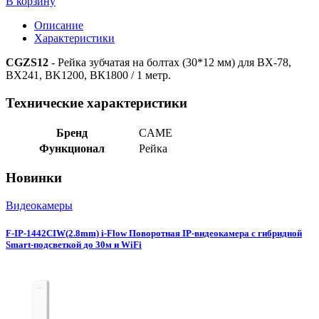
В корзину
Описание
Характеристики
CGZS12
- Рейка зубчатая на болтах (30*12 мм) для BX-78,
BX241, BK1200, BК1800 / 1 метр.
Технические характеристики
Бренд
CAME
Функционал
Рейка
Новинки
Видеокамеры
F-IP-1442CIW(2.8mm) i-Flow Поворотная IP-видеокамера с гибридной
Smart-подсветкой до 30м и WiFi