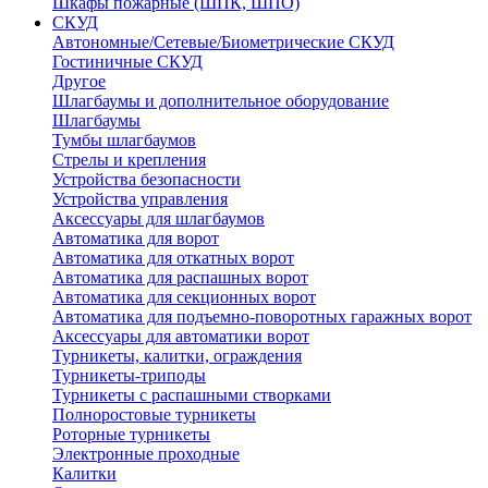
Шкафы пожарные (ШПК, ШПО)
СКУД
Автономные/Сетевые/Биометрические СКУД
Гостиничные СКУД
Другое
Шлагбаумы и дополнительное оборудование
Шлагбаумы
Тумбы шлагбаумов
Стрелы и крепления
Устройства безопасности
Устройства управления
Аксессуары для шлагбаумов
Автоматика для ворот
Автоматика для откатных ворот
Автоматика для распашных ворот
Автоматика для секционных ворот
Автоматика для подъемно-поворотных гаражных ворот
Аксессуары для автоматики ворот
Турникеты, калитки, ограждения
Турникеты-триподы
Турникеты с распашными створками
Полноростовые турникеты
Роторные турникеты
Электронные проходные
Калитки