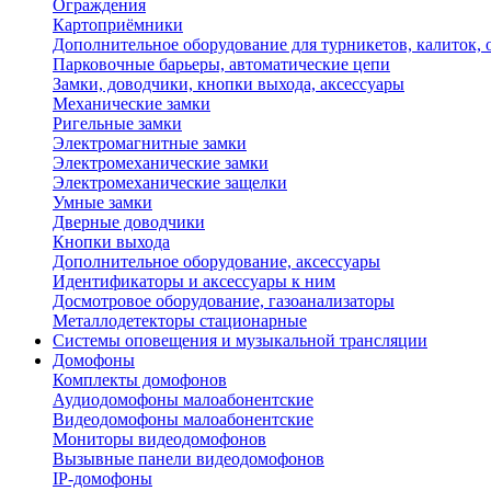
Ограждения
Картоприёмники
Дополнительное оборудование для турникетов, калиток,
Парковочные барьеры, автоматические цепи
Замки, доводчики, кнопки выхода, аксессуары
Механические замки
Ригельные замки
Электромагнитные замки
Электромеханические замки
Электромеханические защелки
Умные замки
Дверные доводчики
Кнопки выхода
Дополнительное оборудование, аксессуары
Идентификаторы и аксессуары к ним
Досмотровое оборудование, газоанализаторы
Металлодетекторы стационарные
Системы оповещения и музыкальной трансляции
Домофоны
Комплекты домофонов
Аудиодомофоны малоабонентские
Видеодомофоны малоабонентские
Мониторы видеодомофонов
Вызывные панели видеодомофонов
IP-домофоны