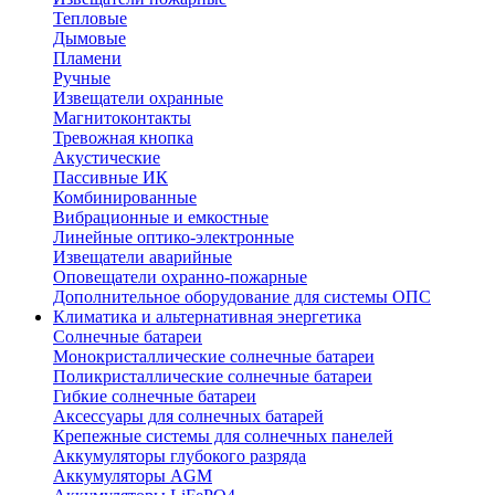
Тепловые
Дымовые
Пламени
Ручные
Извещатели охранные
Магнитоконтакты
Тревожная кнопка
Акустические
Пассивные ИК
Комбинированные
Вибрационные и емкостные
Линейные оптико-электронные
Извещатели аварийные
Оповещатели охранно-пожарные
Дополнительное оборудование для системы ОПС
Климатика и альтернативная энергетика
Солнечные батареи
Монокристаллические солнечные батареи
Поликристаллические солнечные батареи
Гибкие солнечные батареи
Аксессуары для солнечных батарей
Крепежные системы для солнечных панелей
Аккумуляторы глубокого разряда
Аккумуляторы AGM