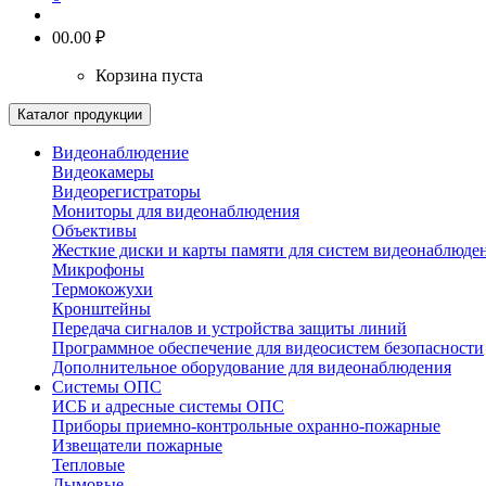
0
0.00 ₽
Корзина пуста
Каталог продукции
Видеонаблюдение
Видеокамеры
Видеорегистраторы
Мониторы для видеонаблюдения
Объективы
Жесткие диски и карты памяти для систем видеонаблюде
Микрофоны
Термокожухи
Кронштейны
Передача сигналов и устройства защиты линий
Программное обеспечение для видеосистем безопасности
Дополнительное оборудование для видеонаблюдения
Системы ОПС
ИСБ и адресные системы ОПС
Приборы приемно-контрольные охранно-пожарные
Извещатели пожарные
Тепловые
Дымовые