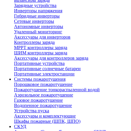
Балансиры заряда
Зарядные устройства
Инверторы напряжения
Гибридные инверторы
Сетевые инверторы
Автономные инверторы
Удаленный мониторинг
Аксессуары для инверторов
Контроллеры заряда
MPPT контроллеры заряда
ШИМ контроллеры заряда
Аксессуары для контроллеров заряда
Портативные устройства
Портативные солнечные батареи
Портативные электростанции
Системы пожаротушения
Порошковое пожаротушение
Пожаротушение тонкораспыленной водой
Аэрозольное пожаротушение
Газовое пожаротушение
Водопенное пожаротушение
Устройства пуска
Аксессуары и комплектующие
Шкафы пожарные (ШПК, ШПО)
СКУД