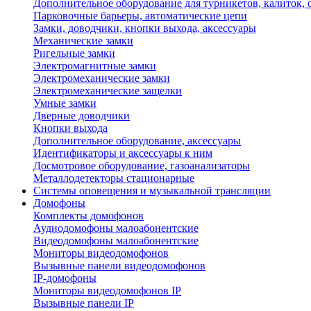
Дополнительное оборудование для турникетов, калиток,
Парковочные барьеры, автоматические цепи
Замки, доводчики, кнопки выхода, аксессуары
Механические замки
Ригельные замки
Электромагнитные замки
Электромеханические замки
Электромеханические защелки
Умные замки
Дверные доводчики
Кнопки выхода
Дополнительное оборудование, аксессуары
Идентификаторы и аксессуары к ним
Досмотровое оборудование, газоанализаторы
Металлодетекторы стационарные
Системы оповещения и музыкальной трансляции
Домофоны
Комплекты домофонов
Аудиодомофоны малоабонентские
Видеодомофоны малоабонентские
Мониторы видеодомофонов
Вызывные панели видеодомофонов
IP-домофоны
Мониторы видеодомофонов IP
Вызывные панели IP