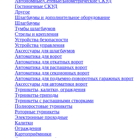
Автономные/Сетевые/Биометрические СКУД
Гостиничные СКУД
Другое
Шлагбаумы и дополнительное оборудование
Шлагбаумы
Тумбы шлагбаумов
Стрелы и крепления
Устройства безопасности
Устройства управления
Аксессуары для шлагбаумов
Автоматика для ворот
Автоматика для откатных ворот
Автоматика для распашных ворот
Автоматика для секционных ворот
Автоматика для подъемно-поворотных гаражных ворот
Аксессуары для автоматики ворот
Турникеты, калитки, ограждения
Турникеты-триподы
Турникеты с распашными створками
Полноростовые турникеты
Роторные турникеты
Электронные проходные
Калитки
Ограждения
Картоприёмники