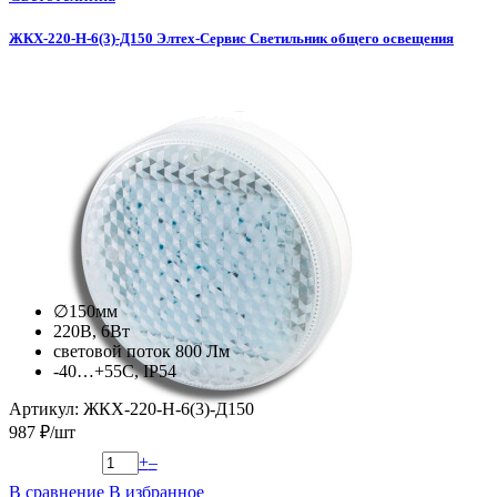
ЖКХ-220-Н-6(3)-Д150 Элтех-Сервис Светильник общего освещения
∅150мм
220В, 6Вт
световой поток 800 Лм
-40…+55С, IP54
Артикул: ЖКХ-220-Н-6(3)-Д150
987 ₽/шт
+
–
В сравнение
В избранное