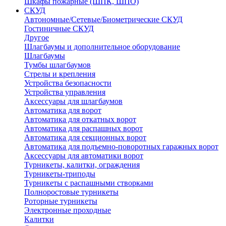
Шкафы пожарные (ШПК, ШПО)
СКУД
Автономные/Сетевые/Биометрические СКУД
Гостиничные СКУД
Другое
Шлагбаумы и дополнительное оборудование
Шлагбаумы
Тумбы шлагбаумов
Стрелы и крепления
Устройства безопасности
Устройства управления
Аксессуары для шлагбаумов
Автоматика для ворот
Автоматика для откатных ворот
Автоматика для распашных ворот
Автоматика для секционных ворот
Автоматика для подъемно-поворотных гаражных ворот
Аксессуары для автоматики ворот
Турникеты, калитки, ограждения
Турникеты-триподы
Турникеты с распашными створками
Полноростовые турникеты
Роторные турникеты
Электронные проходные
Калитки