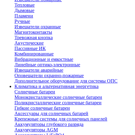
Тепловые
Дымовые
Пламени
Ручные
Извещатели охранные
Магнитоконтакты
Тревожная кнопка
Акустические
Пассивные ИК
Комбинированные
Вибрационные и емкостные
Линейные оптико-электронные
Извещатели аварийные
Оповещатели охранно-пожарные
Дополнительное оборудование для системы ОПС
Климатика и альтернативная энергетика
Солнечные батареи
Монокристаллические солнечные батареи
Поликристаллические солнечные батареи
Гибкие солнечные батареи
Аксессуары для солнечных батарей
Крепежные системы для солнечных панелей
Аккумуляторы глубокого разряда
Аккумуляторы AGM