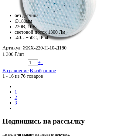
без датчика
∅180мм
220В, 10Вт
световой поток 1300 Лм
-40…+50С, IP54
Артикул: ЖКХ-220-Н-10-Д180
1 306 ₽/шт
+
–
В сравнение
В избранное
1 - 16 из 76 товаров
1
2
3
Подпишись на рассылку
...и получи
скидку на первую покупку.