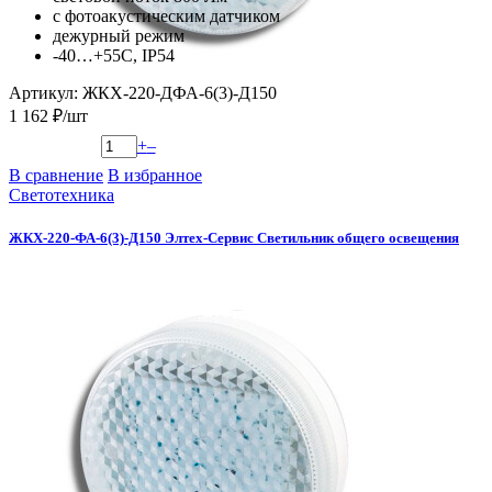
с фотоакустическим датчиком
дежурный режим
-40…+55С, IP54
Артикул: ЖКХ-220-ДФА-6(3)-Д150
1 162 ₽/шт
+
–
В сравнение
В избранное
Светотехника
ЖКХ-220-ФА-6(3)-Д150 Элтех-Сервис Светильник общего освещения