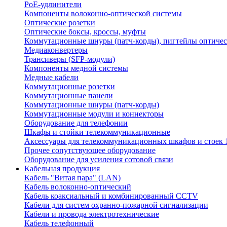
PoE-удлинители
Компоненты волоконно-оптической системы
Оптические розетки
Оптические боксы, кроссы, муфты
Коммутационные шнуры (патч-корды), пигтейлы оптиче
Медиаконвертеры
Трансиверы (SFP-модули)
Компоненты медной системы
Медные кабели
Коммутационные розетки
Коммутационные панели
Коммутационные шнуры (патч-корды)
Коммутационные модули и коннекторы
Оборудование для телефонии
Шкафы и стойки телекоммуникационные
Аксессуары для телекоммуникационных шкафов и стоек 
Прочее сопутствующее оборудование
Оборудование для усиления сотовой связи
Кабельная продукция
Кабель "Витая пара" (LAN)
Кабель волоконно-оптический
Кабель коаксиальный и комбинированный CCTV
Кабели для систем охранно-пожарной сигнализации
Кабели и провода электротехнические
Кабель телефонный