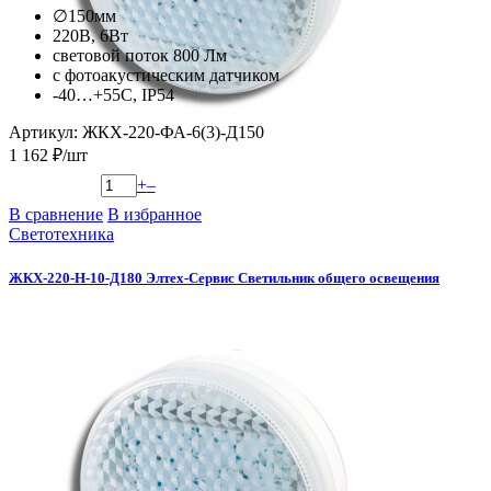
∅150мм
220В, 6Вт
световой поток 800 Лм
с фотоакустическим датчиком
-40…+55С, IP54
Артикул: ЖКХ-220-ФА-6(3)-Д150
1 162 ₽/шт
+
–
В сравнение
В избранное
Светотехника
ЖКХ-220-Н-10-Д180 Элтех-Сервис Светильник общего освещения