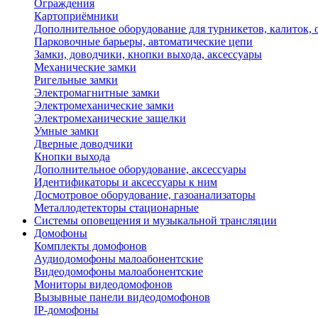
Ограждения
Картоприёмники
Дополнительное оборудование для турникетов, калиток,
Парковочные барьеры, автоматические цепи
Замки, доводчики, кнопки выхода, аксессуары
Механические замки
Ригельные замки
Электромагнитные замки
Электромеханические замки
Электромеханические защелки
Умные замки
Дверные доводчики
Кнопки выхода
Дополнительное оборудование, аксессуары
Идентификаторы и аксессуары к ним
Досмотровое оборудование, газоанализаторы
Металлодетекторы стационарные
Системы оповещения и музыкальной трансляции
Домофоны
Комплекты домофонов
Аудиодомофоны малоабонентские
Видеодомофоны малоабонентские
Мониторы видеодомофонов
Вызывные панели видеодомофонов
IP-домофоны