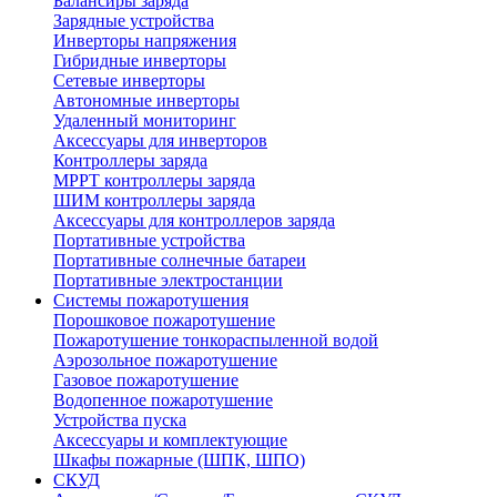
Балансиры заряда
Зарядные устройства
Инверторы напряжения
Гибридные инверторы
Сетевые инверторы
Автономные инверторы
Удаленный мониторинг
Аксессуары для инверторов
Контроллеры заряда
MPPT контроллеры заряда
ШИМ контроллеры заряда
Аксессуары для контроллеров заряда
Портативные устройства
Портативные солнечные батареи
Портативные электростанции
Системы пожаротушения
Порошковое пожаротушение
Пожаротушение тонкораспыленной водой
Аэрозольное пожаротушение
Газовое пожаротушение
Водопенное пожаротушение
Устройства пуска
Аксессуары и комплектующие
Шкафы пожарные (ШПК, ШПО)
СКУД