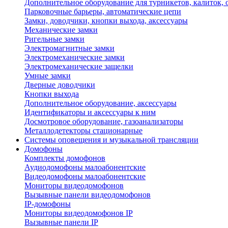
Дополнительное оборудование для турникетов, калиток,
Парковочные барьеры, автоматические цепи
Замки, доводчики, кнопки выхода, аксессуары
Механические замки
Ригельные замки
Электромагнитные замки
Электромеханические замки
Электромеханические защелки
Умные замки
Дверные доводчики
Кнопки выхода
Дополнительное оборудование, аксессуары
Идентификаторы и аксессуары к ним
Досмотровое оборудование, газоанализаторы
Металлодетекторы стационарные
Системы оповещения и музыкальной трансляции
Домофоны
Комплекты домофонов
Аудиодомофоны малоабонентские
Видеодомофоны малоабонентские
Мониторы видеодомофонов
Вызывные панели видеодомофонов
IP-домофоны
Мониторы видеодомофонов IP
Вызывные панели IP