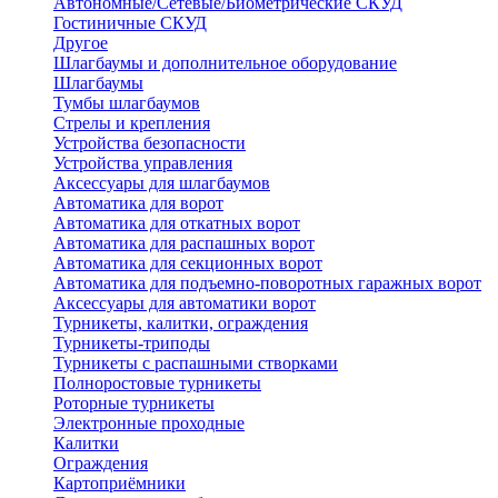
Автономные/Сетевые/Биометрические СКУД
Гостиничные СКУД
Другое
Шлагбаумы и дополнительное оборудование
Шлагбаумы
Тумбы шлагбаумов
Стрелы и крепления
Устройства безопасности
Устройства управления
Аксессуары для шлагбаумов
Автоматика для ворот
Автоматика для откатных ворот
Автоматика для распашных ворот
Автоматика для секционных ворот
Автоматика для подъемно-поворотных гаражных ворот
Аксессуары для автоматики ворот
Турникеты, калитки, ограждения
Турникеты-триподы
Турникеты с распашными створками
Полноростовые турникеты
Роторные турникеты
Электронные проходные
Калитки
Ограждения
Картоприёмники