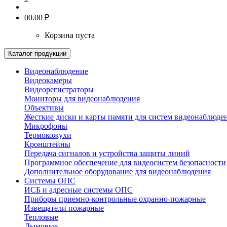
0
0.00 ₽
Корзина пуста
Каталог продукции
Видеонаблюдение
Видеокамеры
Видеорегистраторы
Мониторы для видеонаблюдения
Объективы
Жесткие диски и карты памяти для систем видеонаблюде
Микрофоны
Термокожухи
Кронштейны
Передача сигналов и устройства защиты линий
Программное обеспечение для видеосистем безопасности
Дополнительное оборудование для видеонаблюдения
Системы ОПС
ИСБ и адресные системы ОПС
Приборы приемно-контрольные охранно-пожарные
Извещатели пожарные
Тепловые
Дымовые