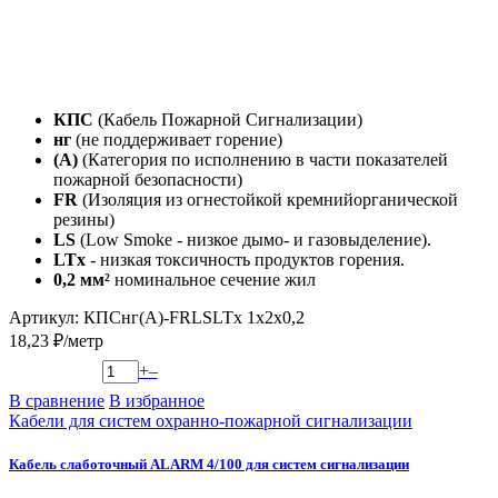
КПС
(Кабель Пожарной Сигнализации)
нг
(не поддерживает горение)
(А)
(Категория по исполнению в части показателей
пожарной безопасности)
FR
(Изоляция из огнестойкой кремнийорганической
резины)
LS
(Low Smoke - низкое дымо- и газовыделение).
LTx
- низкая токсичность продуктов горения.
0,2 мм²
номинальное сечение жил
Артикул: КПСнг(А)-FRLSLTx 1х2х0,2
18,23 ₽/метр
+
–
В сравнение
В избранное
Кабели для систем охранно-пожарной сигнализации
Кабель слаботочный ALARM 4/100 для систем сигнализации