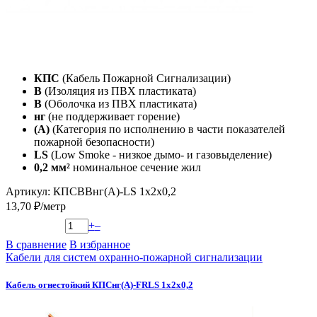
КПС
(Кабель Пожарной Сигнализации)
В
(Изоляция из ПВХ пластиката)
В
(Оболочка из ПВХ пластиката)
нг
(не поддерживает горение)
(А)
(Категория по исполнению в части показателей
пожарной безопасности)
LS
(Low Smoke - низкое дымо- и газовыделение)
0,2 мм²
номинальное сечение жил
Артикул: КПСВВнг(А)-LS 1х2х0,2
13,70 ₽/метр
+
–
В сравнение
В избранное
Кабели для систем охранно-пожарной сигнализации
Кабель огнестойкий КПСнг(А)-FRLS 1x2x0,2