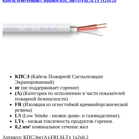
Кабель огнестойкий с экраном КПСЭнг(А)-FRLSLTx 1х2х0,20
КПСЭ
(Кабель Пожарной Сигнализации
Экранированный)
нг
(не поддерживает горение)
(А)
(Категория по исполнению в части показателей
пожарной безопасности)
FR
(Изоляция из огнестойкой кремнийорганической
резины)
LS
(Low Smoke - низкое дымо- и газовыделение).
LTx
- низкая токсичность продуктов горения.
0,2 мм²
номинальное сечение жил
Артикул: КПСЭнг(А)-FRLSLTx 1х2х0,2