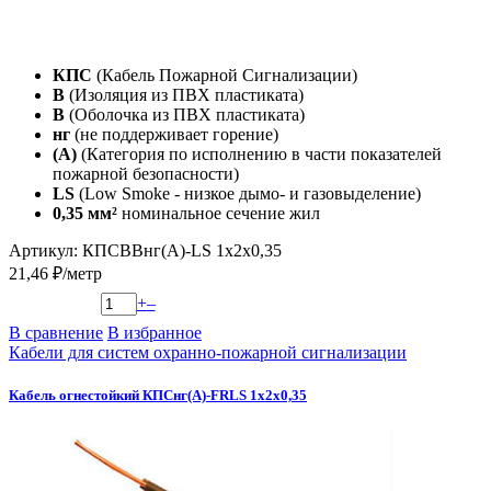
КПС
(Кабель Пожарной Сигнализации)
В
(Изоляция из ПВХ пластиката)
В
(Оболочка из ПВХ пластиката)
нг
(не поддерживает горение)
(А)
(Категория по исполнению в части показателей
пожарной безопасности)
LS
(Low Smoke - низкое дымо- и газовыделение)
0,35 мм²
номинальное сечение жил
Артикул: КПСВВнг(А)-LS 1х2х0,35
21,46 ₽/метр
+
–
В сравнение
В избранное
Кабели для систем охранно-пожарной сигнализации
Кабель огнестойкий КПСнг(А)-FRLS 1x2x0,35