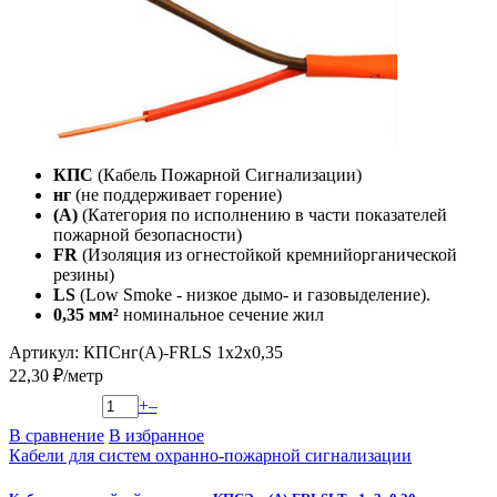
КПС
(Кабель Пожарной Сигнализации)
нг
(не поддерживает горение)
(А)
(Категория по исполнению в части показателей
пожарной безопасности)
FR
(Изоляция из огнестойкой кремнийорганической
резины)
LS
(Low Smoke - низкое дымо- и газовыделение).
0,35 мм²
номинальное сечение жил
Артикул: КПСнг(А)-FRLS 1х2х0,35
22,30 ₽/метр
+
–
В сравнение
В избранное
Кабели для систем охранно-пожарной сигнализации