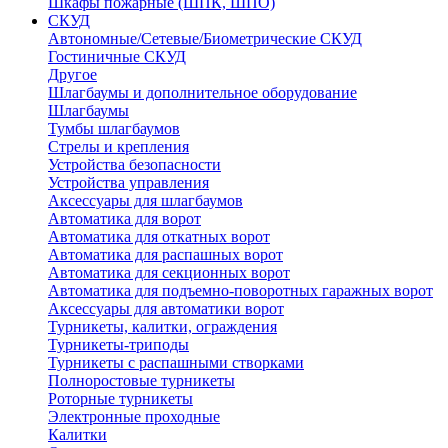
Шкафы пожарные (ШПК, ШПО)
СКУД
Автономные/Сетевые/Биометрические СКУД
Гостиничные СКУД
Другое
Шлагбаумы и дополнительное оборудование
Шлагбаумы
Тумбы шлагбаумов
Стрелы и крепления
Устройства безопасности
Устройства управления
Аксессуары для шлагбаумов
Автоматика для ворот
Автоматика для откатных ворот
Автоматика для распашных ворот
Автоматика для секционных ворот
Автоматика для подъемно-поворотных гаражных ворот
Аксессуары для автоматики ворот
Турникеты, калитки, ограждения
Турникеты-триподы
Турникеты с распашными створками
Полноростовые турникеты
Роторные турникеты
Электронные проходные
Калитки