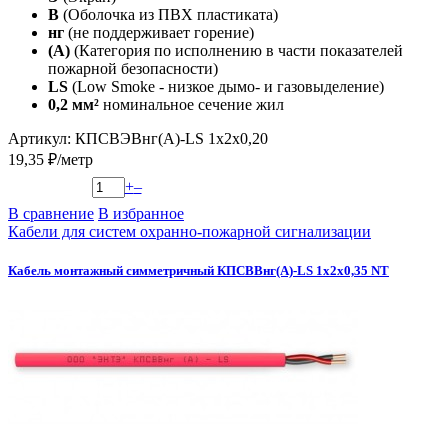
В
(Оболочка из ПВХ пластиката)
нг
(не поддерживает горение)
(А)
(Категория по исполнению в части показателей
пожарной безопасности)
LS
(Low Smoke - низкое дымо- и газовыделение)
0,2 мм²
номинальное сечение жил
Артикул: КПСВЭВнг(А)-LS 1х2х0,20
19,35 ₽/метр
+
–
В сравнение
В избранное
Кабели для систем охранно-пожарной сигнализации
Кабель монтажный симметричный КПСВВнг(А)-LS 1х2х0,35 NT