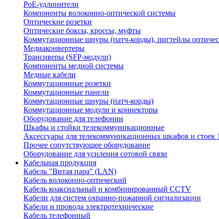
PoE-удлинители
Компоненты волоконно-оптической системы
Оптические розетки
Оптические боксы, кроссы, муфты
Коммутационные шнуры (патч-корды), пигтейлы оптиче
Медиаконвертеры
Трансиверы (SFP-модули)
Компоненты медной системы
Медные кабели
Коммутационные розетки
Коммутационные панели
Коммутационные шнуры (патч-корды)
Коммутационные модули и коннекторы
Оборудование для телефонии
Шкафы и стойки телекоммуникационные
Аксессуары для телекоммуникационных шкафов и стоек 
Прочее сопутствующее оборудование
Оборудование для усиления сотовой связи
Кабельная продукция
Кабель "Витая пара" (LAN)
Кабель волоконно-оптический
Кабель коаксиальный и комбинированный CCTV
Кабели для систем охранно-пожарной сигнализации
Кабели и провода электротехнические
Кабель телефонный