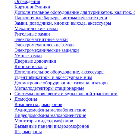
Ограждения
Картоприёмники
Дополнительное оборудование для турникетов, калиток,
Парковочные барьеры, автоматические цепи
Замки, доводчики, кнопки выхода, аксессуары
Механические замки
Ригельные замки
Электромагнитные замки
Электромеханические замки
Электромеханические защелки
Умные замки
Дверные доводчики
Кнопки выхода
Дополнительное оборудование, аксессуары
Идентификаторы и аксессуары к ним
Досмотровое оборудование, газоанализаторы
Металлодетекторы стационарные
Системы оповещения и музыкальной трансляции
Домофоны
Комплекты домофонов
Аудиодомофоны малоабонентские
Видеодомофоны малоабонентские
Мониторы видеодомофонов
Вызывные панели видеодомофонов
IP-домофоны