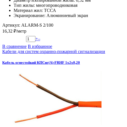
Диаметр изолированной жилы: 0,52 мм
Тип жилы: многопроводниковая
Материал жил: ТССА
Экранирование: Алюминиевый экран
Артикул: ALARM-S 2/100
16,32 ₽/метр
+
–
В сравнение
В избранное
Кабели для систем охранно-пожарной сигнализации
Кабель огнестойкий КПСнг(А)-FRHF 1х2х0,20