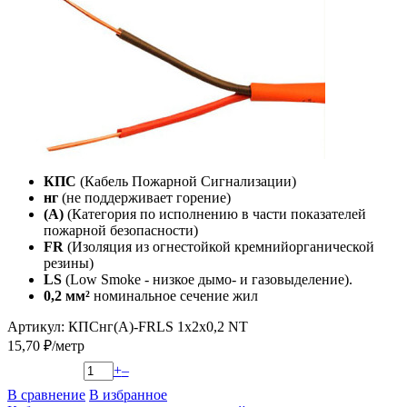
КПС
(Кабель Пожарной Сигнализации)
нг
(не поддерживает горение)
(А)
(Категория по исполнению в части показателей
пожарной безопасности)
FR
(Изоляция из огнестойкой кремнийорганической
резины)
LS
(Low Smoke - низкое дымо- и газовыделение).
0,2 мм²
номинальное сечение жил
Артикул: КПСнг(А)-FRLS 1x2x0,2 NT
15,70 ₽/метр
+
–
В сравнение
В избранное