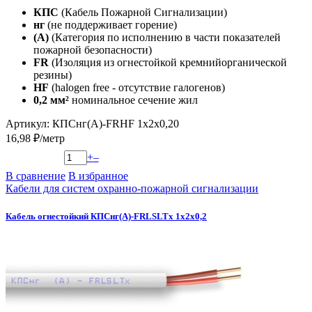
КПС
(Кабель Пожарной Сигнализации)
нг
(не поддерживает горение)
(А)
(Категория по исполнению в части показателей
пожарной безопасности)
FR
(Изоляция из огнестойкой кремнийорганической
резины)
HF
(halogen free - отсутствие галогенов)
0,2 мм²
номинальное сечение жил
Артикул: КПСнг(А)-FRHF 1х2х0,20
16,98 ₽/метр
+
–
В сравнение
В избранное
Кабели для систем охранно-пожарной сигнализации
Кабель огнестойкий КПСнг(А)-FRLSLTx 1х2х0,2