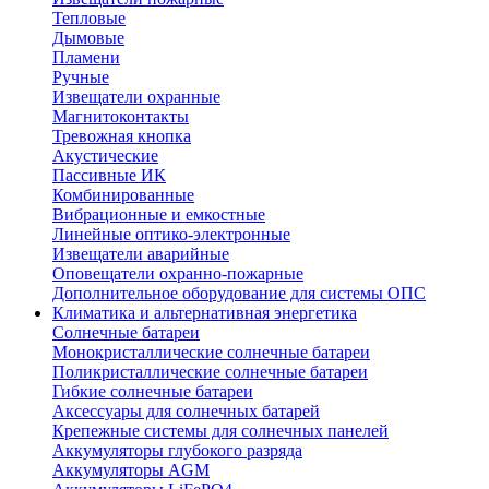
Тепловые
Дымовые
Пламени
Ручные
Извещатели охранные
Магнитоконтакты
Тревожная кнопка
Акустические
Пассивные ИК
Комбинированные
Вибрационные и емкостные
Линейные оптико-электронные
Извещатели аварийные
Оповещатели охранно-пожарные
Дополнительное оборудование для системы ОПС
Климатика и альтернативная энергетика
Солнечные батареи
Монокристаллические солнечные батареи
Поликристаллические солнечные батареи
Гибкие солнечные батареи
Аксессуары для солнечных батарей
Крепежные системы для солнечных панелей
Аккумуляторы глубокого разряда
Аккумуляторы AGM