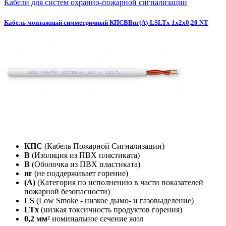
Кабели для систем охранно-пожарной сигнализации
Кабель монтажный симметричный КПСВВнг(А)-LSLTx 1х2х0,20 NT
КПС
(Кабель Пожарной Сигнализации)
В
(Изоляция из ПВХ пластиката)
В
(Оболочка из ПВХ пластиката)
нг
(не поддерживает горение)
(А)
(Категория по исполнению в части показателей
пожарной безопасности)
LS
(Low Smoke - низкое дымо- и газовыделение)
LTx
(низкая токсичность продуктов горения)
0,2 мм²
номинальное сечение жил