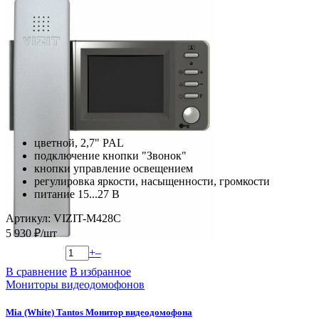
цветной, 2,7" PAL
подключение кнопки "Звонок"
кнопки управление освещением
регулировка яркости, насыщенности, громкости
питание 15...27 В
Артикул: VIZIT-M428C
5 930 ₽/шт
+
–
В сравнение
В избранное
Мониторы видеодомофонов
Mia (White) Tantos Монитор видеодомофона