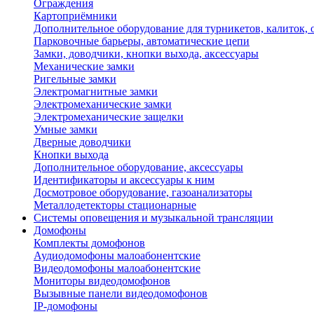
Ограждения
Картоприёмники
Дополнительное оборудование для турникетов, калиток,
Парковочные барьеры, автоматические цепи
Замки, доводчики, кнопки выхода, аксессуары
Механические замки
Ригельные замки
Электромагнитные замки
Электромеханические замки
Электромеханические защелки
Умные замки
Дверные доводчики
Кнопки выхода
Дополнительное оборудование, аксессуары
Идентификаторы и аксессуары к ним
Досмотровое оборудование, газоанализаторы
Металлодетекторы стационарные
Системы оповещения и музыкальной трансляции
Домофоны
Комплекты домофонов
Аудиодомофоны малоабонентские
Видеодомофоны малоабонентские
Мониторы видеодомофонов
Вызывные панели видеодомофонов
IP-домофоны