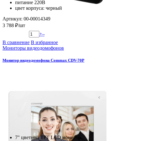
питание 220В
цвет корпуса: черный
Артикул: 00-00014349
3 788 ₽/шт
+
–
В сравнение
В избранное
Мониторы видеодомофонов
Монитор видеодомофона Commax CDV-70P
7" цветной TFT LCD монитор