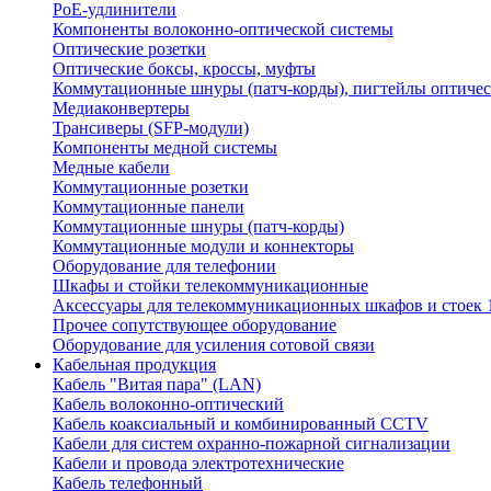
PoE-удлинители
Компоненты волоконно-оптической системы
Оптические розетки
Оптические боксы, кроссы, муфты
Коммутационные шнуры (патч-корды), пигтейлы оптиче
Медиаконвертеры
Трансиверы (SFP-модули)
Компоненты медной системы
Медные кабели
Коммутационные розетки
Коммутационные панели
Коммутационные шнуры (патч-корды)
Коммутационные модули и коннекторы
Оборудование для телефонии
Шкафы и стойки телекоммуникационные
Аксессуары для телекоммуникационных шкафов и стоек 
Прочее сопутствующее оборудование
Оборудование для усиления сотовой связи
Кабельная продукция
Кабель "Витая пара" (LAN)
Кабель волоконно-оптический
Кабель коаксиальный и комбинированный CCTV
Кабели для систем охранно-пожарной сигнализации
Кабели и провода электротехнические
Кабель телефонный