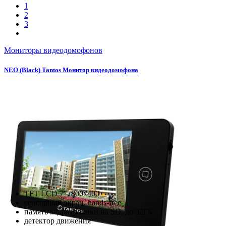
1
2
3
Мониторы видеодомофонов
NEO (Black) Tantos Монитор видеодомофона
TFT LCD 7", 800х400
сенсорный экран, hands-free
память кадры/ролики на SD, до 32ГБ
детектор движения