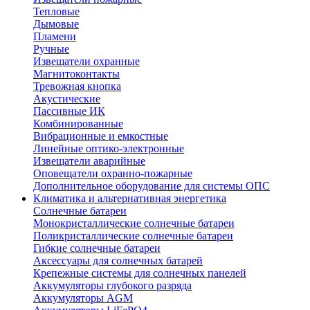
Тепловые
Дымовые
Пламени
Ручные
Извещатели охранные
Магнитоконтакты
Тревожная кнопка
Акустические
Пассивные ИК
Комбинированные
Вибрационные и емкостные
Линейные оптико-электронные
Извещатели аварийные
Оповещатели охранно-пожарные
Дополнительное оборудование для системы ОПС
Климатика и альтернативная энергетика
Солнечные батареи
Монокристаллические солнечные батареи
Поликристаллические солнечные батареи
Гибкие солнечные батареи
Аксессуары для солнечных батарей
Крепежные системы для солнечных панелей
Аккумуляторы глубокого разряда
Аккумуляторы AGM