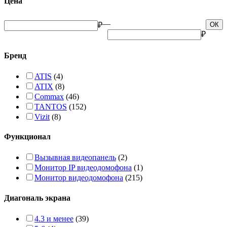
Цена
—
₽
ОК
₽
Бренд
ATIS
(4)
ATIX
(8)
Commax
(46)
TANTOS
(152)
Vizit
(8)
Функционал
Вызывная видеопанель
(2)
Монитор IP видеодомофона
(1)
Монитор видеодомофона
(215)
Диагональ экрана
4.3 и менее
(39)