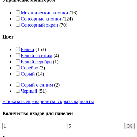
Механические кнопки
(16)
Сенсорные кнопки
(124)
Сенсорный экран
(70)
Цвет
Белый
(153)
Белый с синим
(4)
Белый серебро
(1)
Серебро
(3)
Серый
(14)
Серый с синим
(2)
Черный
(51)
+ показать ещё варианты
- скрыть варианты
Количество входов для панелей
—
ОК