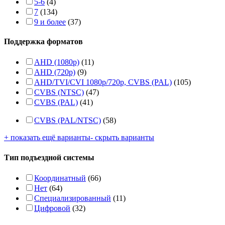
5-6
(4)
7
(134)
9 и более
(37)
Поддержка форматов
AHD (1080p)
(11)
AHD (720p)
(9)
AHD/TVI/CVI 1080p/720p, CVBS (PAL)
(105)
CVBS (NTSC)
(47)
CVBS (PAL)
(41)
CVBS (PAL/NTSC)
(58)
+ показать ещё варианты
- скрыть варианты
Тип подъездной системы
Координатный
(66)
Нет
(64)
Специализированный
(11)
Цифровой
(32)