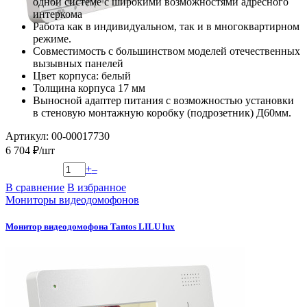
одной системе с широкими возможностями адресного
интеркома
Работа как в индивидуальном, так и в многоквартирном
режиме.
Совместимость с большинством моделей отечественных
вызывных панелей
Цвет корпуса: белый
Толщина корпуса 17 мм
Выносной адаптер питания с возможностью установки
в стеновую монтажную коробку (подрозетник) Д60мм.
Артикул: 00-00017730
6 704 ₽/шт
+
–
В сравнение
В избранное
Мониторы видеодомофонов
Монитор видеодомофона Tantos LILU lux