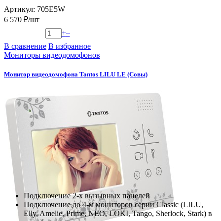
Артикул: 705E5W
6 570 ₽/шт
+
–
В сравнение
В избранное
Мониторы видеодомофонов
Монитор видеодомофона Tantos LILU LE (Совы)
Подключение 2-х вызывных панелей
Подключение до 4-м мониторов серии Classic (LILU,
Elly, Amelie, Prime, NEO, LOKI, Tango, Sherlock, Stark) в