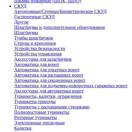
Шкафы пожарные (ШПК, ШПО)
СКУД
Автономные/Сетевые/Биометрические СКУД
Гостиничные СКУД
Другое
Шлагбаумы и дополнительное оборудование
Шлагбаумы
Тумбы шлагбаумов
Стрелы и крепления
Устройства безопасности
Устройства управления
Аксессуары для шлагбаумов
Автоматика для ворот
Автоматика для откатных ворот
Автоматика для распашных ворот
Автоматика для секционных ворот
Автоматика для подъемно-поворотных гаражных ворот
Аксессуары для автоматики ворот
Турникеты, калитки, ограждения
Турникеты-триподы
Турникеты с распашными створками
Полноростовые турникеты
Роторные турникеты
Электронные проходные
Калитки