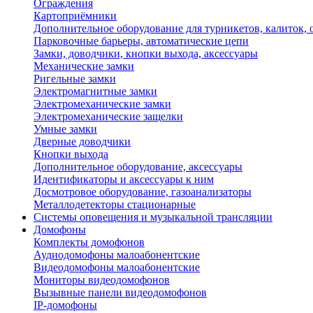
Ограждения
Картоприёмники
Дополнительное оборудование для турникетов, калиток,
Парковочные барьеры, автоматические цепи
Замки, доводчики, кнопки выхода, аксессуары
Механические замки
Ригельные замки
Электромагнитные замки
Электромеханические замки
Электромеханические защелки
Умные замки
Дверные доводчики
Кнопки выхода
Дополнительное оборудование, аксессуары
Идентификаторы и аксессуары к ним
Досмотровое оборудование, газоанализаторы
Металлодетекторы стационарные
Системы оповещения и музыкальной трансляции
Домофоны
Комплекты домофонов
Аудиодомофоны малоабонентские
Видеодомофоны малоабонентские
Мониторы видеодомофонов
Вызывные панели видеодомофонов
IP-домофоны