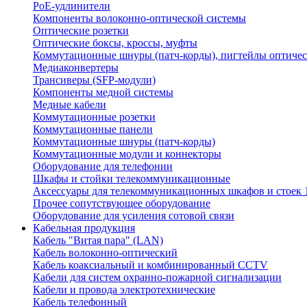
PoE-удлинители
Компоненты волоконно-оптической системы
Оптические розетки
Оптические боксы, кроссы, муфты
Коммутационные шнуры (патч-корды), пигтейлы оптиче
Медиаконвертеры
Трансиверы (SFP-модули)
Компоненты медной системы
Медные кабели
Коммутационные розетки
Коммутационные панели
Коммутационные шнуры (патч-корды)
Коммутационные модули и коннекторы
Оборудование для телефонии
Шкафы и стойки телекоммуникационные
Аксессуары для телекоммуникационных шкафов и стоек 
Прочее сопутствующее оборудование
Оборудование для усиления сотовой связи
Кабельная продукция
Кабель "Витая пара" (LAN)
Кабель волоконно-оптический
Кабель коаксиальный и комбинированный CCTV
Кабели для систем охранно-пожарной сигнализации
Кабели и провода электротехнические
Кабель телефонный