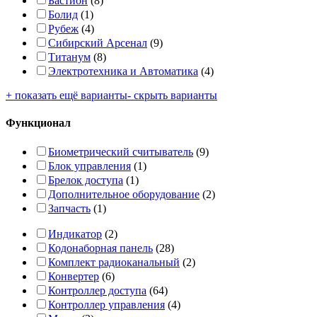
Бастион
(8)
Болид
(1)
Рубеж
(4)
Сибирский Арсенал
(9)
Титанум
(8)
Электротехника и Автоматика
(4)
+ показать ещё варианты
- скрыть варианты
Функционал
Биометрический считыватель
(9)
Блок управления
(1)
Брелок доступа
(1)
Дополнительное оборудование
(2)
Запчасть
(1)
Индикатор
(2)
Кодонаборная панель
(28)
Комплект радиоканальный
(2)
Конвертер
(6)
Контроллер доступа
(64)
Контроллер управления
(4)