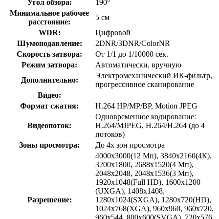
Угол обзора:
190°
Минимальное рабочее
5 см
расстояние:
WDR:
Цифровой
Шумоподавление:
2DNR/3DNR/ColorNR
Скорость затвора:
От 1/1 до 1/10000 сек.
Режим затвора:
Автоматически, вручную
Электромеханический ИК-фильтр,
Дополнительно:
прогрессивное сканирование
Видео:
Формат сжатия:
H.264 HP/MP/BP, Motion JPEG
Одновременное кодирование:
Видеопоток:
Н.264/MJPEG, H.264/H.264 (до 4
потоков)
Зоны просмотра:
До 4х зон просмотра
4000x3000(12 Мп), 3840x2160(4К),
3200x1800, 2688x1520(4 Мп),
2048x2048, 2048x1536(3 Мп),
1920x1048(Full HD), 1600x1200
(UXGA), 1408x1408,
Разрешение:
1280x1024(SXGA), 1280x720(HD),
1024x768(XGA), 960x960, 960х720,
960x544, 800x600(SVGA), 720x576