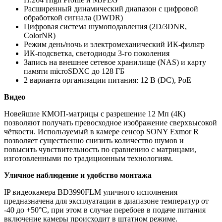
Расширенный динамический диапазон с цифровой
обработкой сигнала (DWDR)
Цифровая система шумоподавления (2D/3DNR,
ColorNR)
Режим день/ночь и электромеханический ИК-фильтр
ИК-подсветка, светодиоды 3-го поколения
Запись на внешнее сетевое хранилище (NAS) и карту
памяти microSDXC до 128 ГБ
2 варианта организации питания: 12 В (DC), PoE
Видео
Новейшие КМОП-матрицы с разрешение 12 Мп (4К)
позволяют получать превосходное изображение сверхвысокой
чёткости. Используемый в камере сенсор SONY Exmor R
позволяет существенно снизить количество шумов и
повысить чувствительность по сравнению с матрицами,
изготовленными по традиционным технологиям.
Уличное наблюдение и удобство монтажа
IP видеокамера BD3990FLM уличного исполнения
предназначена для эксплуатации в диапазоне температур от
-40 до +50°C, при этом в случае перебоев в подаче питания
включение камеры происходит в штатном режиме.