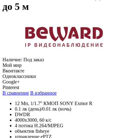
до 5 м
Наличие:
Под заказ
Мой мир
Вконтакте
Одноклассники
Google+
Pinterest
В сравнение
В избранное
12 Мп, 1/1.7'' КМОП SONY Exmor R
0.1 лк (день)/0.01 лк (ночь)
DWDR
4000x3000, 60 к/с
4 потока H.264/MJPEG
объектив fisheye
управление ePTZ