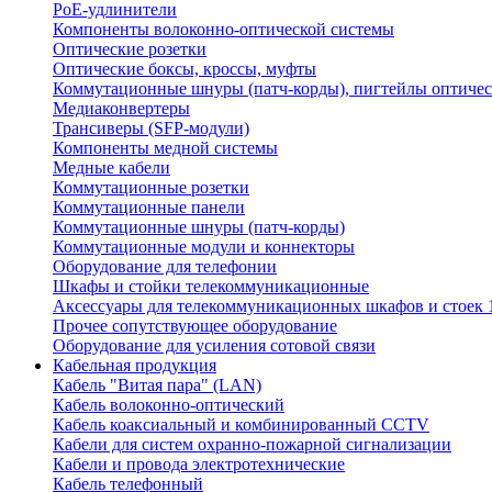
PoE-удлинители
Компоненты волоконно-оптической системы
Оптические розетки
Оптические боксы, кроссы, муфты
Коммутационные шнуры (патч-корды), пигтейлы оптиче
Медиаконвертеры
Трансиверы (SFP-модули)
Компоненты медной системы
Медные кабели
Коммутационные розетки
Коммутационные панели
Коммутационные шнуры (патч-корды)
Коммутационные модули и коннекторы
Оборудование для телефонии
Шкафы и стойки телекоммуникационные
Аксессуары для телекоммуникационных шкафов и стоек 
Прочее сопутствующее оборудование
Оборудование для усиления сотовой связи
Кабельная продукция
Кабель "Витая пара" (LAN)
Кабель волоконно-оптический
Кабель коаксиальный и комбинированный CCTV
Кабели для систем охранно-пожарной сигнализации
Кабели и провода электротехнические
Кабель телефонный