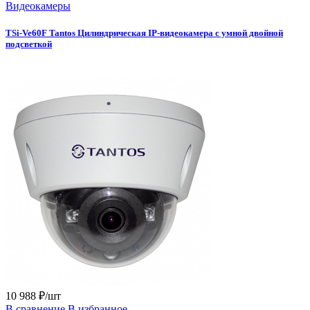
Видеокамеры
TSi-Ve60F Tantos Цилиндрическая IP-видеокамера с умной двойной
подсветкой
10 988 ₽/шт
В сравнение
В избранное