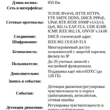
Длина волны:
850 Нм
Сеть и интерфейсы:
TCP/IP, IPv4/v6, HTTP, HTTPS,
FTP, SMTP, DDNS, DHCP, PPPoE,
Сетевые протоколы:
UPnP, RTP, RTSP, SNMP v1/v2/v3,
QoS, 802.1x EAP-TLS, UDP, IGMP,
ICMP, IEEE 802.1X, ONVIF v.14.06
Соединение:
DHCP, статический адрес
Шифрование:
IEEE 802.1X/EAP-TLS
Многоуровневый доступ
Безопасность:
пользователей с защитой паролем,
фильтр по IP
До 20 учетных записей с
Пользователи:
настройкой функционала
Поддержка карт microSDXC (до
Дополнительно:
128 ГБ)
Запись и события:
Детекция движения (регулировка
чувствительности и порога
События:
срабатывания), антисаботаж,
сетевая ошибка
Регулировка чувствительности и
Детекция движения:
порога срабатывания