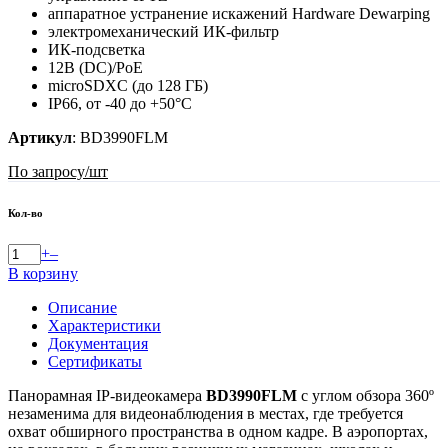
аппаратное устранение искажений Hardware Dewarping
электромеханический ИК-фильтр
ИК-подсветка
12В (DC)/PoE
microSDXC (до 128 ГБ)
IP66, от -40 до +50°С
Артикул
:
BD3990FLM
По запросу
/шт
Кол-во
+
–
В корзину
Описание
Характеристики
Документация
Сертификаты
Панорамная IP-видеокамера
BD3990FLM
с углом обзора 360º
незаменима для видеонаблюдения в местах, где требуется
охват обширного пространства в одном кадре. В аэропортах,