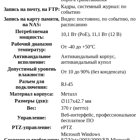
Кадры, системный журнал: по
Запись на почту, на FTP:
событию
Запись на карту памяти,
Видео: постоянно, по событию, по
на NAS:
расписанию
Потребляемая
10,1 Вт (PoE), 11,1 Вт (12 В)
мощность:
Рабочий диапазон
От -40 до +50°С
температур:
Антивандальное
Антивандальный корпус,
исполнение:
антивандальный купол
Допустимый уровень
От 10 до 90% (без конденсата)
влажности:
Разъем для
RJ-45
подключения:
Материал корпуса:
Металл
Размеры (дхв):
∅117х42.7 мм
Вес:
370 г (нетто)
Веб-интерфейс, профессиональное
Управление:
бесплатное ПО
PTZ-управление:
ePTZ
Microsoft Windows
Системные требования:
8/7/Vista/2003/2000/XP, Microsoft