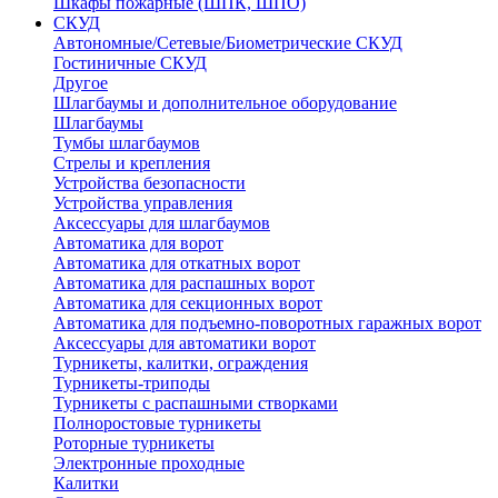
Шкафы пожарные (ШПК, ШПО)
СКУД
Автономные/Сетевые/Биометрические СКУД
Гостиничные СКУД
Другое
Шлагбаумы и дополнительное оборудование
Шлагбаумы
Тумбы шлагбаумов
Стрелы и крепления
Устройства безопасности
Устройства управления
Аксессуары для шлагбаумов
Автоматика для ворот
Автоматика для откатных ворот
Автоматика для распашных ворот
Автоматика для секционных ворот
Автоматика для подъемно-поворотных гаражных ворот
Аксессуары для автоматики ворот
Турникеты, калитки, ограждения
Турникеты-триподы
Турникеты с распашными створками
Полноростовые турникеты
Роторные турникеты
Электронные проходные
Калитки