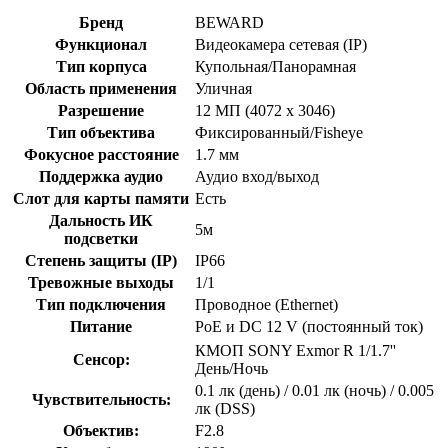
Бренд
BEWARD
Функционал
Видеокамера сетевая (IP)
Тип корпуса
Купольная/Панорамная
Область применения
Уличная
Разрешение
12 МП (4072 x 3046)
Тип объектива
Фиксированный/Fisheye
Фокусное расстояние
1.7 мм
Поддержка аудио
Аудио вход/выход
Слот для карты памяти
Есть
Дальность ИК
5м
подсветки
Степень защиты (IP)
IP66
Тревожные выходы
1/1
Тип подключения
Проводное (Ethernet)
Питание
PoE и DC 12 V (постоянный ток)
КМОП SONY Exmor R 1/1.7''
Сенсор:
День/Ночь
0.1 лк (день) / 0.01 лк (ночь) / 0.005
Чувствительность:
лк (DSS)
Объектив:
F2.8