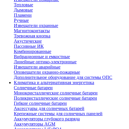
Тепловые
Дымовые
Пламени
Ручные
Извещатели охранные
Магнитоконтакты
Тревожная кнопка
Акустические
Пассивные ИК
Комбинированные
Вибрационные и емкостные
Линейные оптико-электронные
Извещатели аварийные
Оповещатели охранно-пожарные
Дополнительное оборудование для системы ОПС
Климатика и альтернативная энергетика
Солнечные батареи
Монокристаллические солнечные батареи
Поликристаллические солнечные батареи
Гибкие солнечные батареи
Аксессуары для солнечных батарей
Крепежные системы для солнечных панелей
Аккумуляторы глубокого разряда
Аккумуляторы AGM