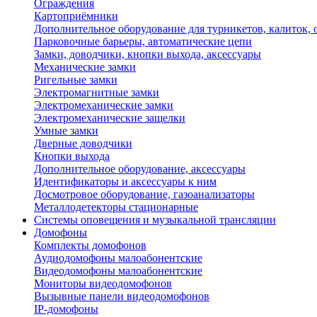
Ограждения
Картоприёмники
Дополнительное оборудование для турникетов, калиток,
Парковочные барьеры, автоматические цепи
Замки, доводчики, кнопки выхода, аксессуары
Механические замки
Ригельные замки
Электромагнитные замки
Электромеханические замки
Электромеханические защелки
Умные замки
Дверные доводчики
Кнопки выхода
Дополнительное оборудование, аксессуары
Идентификаторы и аксессуары к ним
Досмотровое оборудование, газоанализаторы
Металлодетекторы стационарные
Системы оповещения и музыкальной трансляции
Домофоны
Комплекты домофонов
Аудиодомофоны малоабонентские
Видеодомофоны малоабонентские
Мониторы видеодомофонов
Вызывные панели видеодомофонов
IP-домофоны