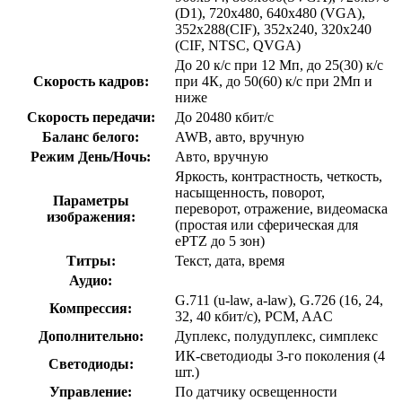
(D1), 720x480, 640x480 (VGA),
352х288(CIF), 352х240, 320x240
(CIF, NTSC, QVGA)
До 20 к/с при 12 Мп, до 25(30) к/с
Скорость кадров:
при 4К, до 50(60) к/с при 2Мп и
ниже
Скорость передачи:
До 20480 кбит/с
Баланс белого:
AWB, авто, вручную
Режим День/Ночь:
Авто, вручную
Яркость, контрастность, четкость,
насыщенность, поворот,
Параметры
переворот, отражение, видеомаска
изображения:
(простая или сферическая для
ePTZ до 5 зон)
Титры:
Текст, дата, время
Аудио:
G.711 (u-law, a-law), G.726 (16, 24,
Компрессия:
32, 40 кбит/с), PCM, AAC
Дополнительно:
Дуплекс, полудуплекс, симплекс
ИК-светодиоды 3-го поколения (4
Светодиоды:
шт.)
Управление:
По датчику освещенности