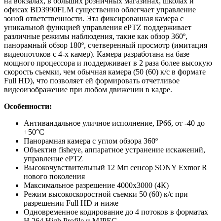
на вокзалах, в больших розничных магазинах, школах и
офисах BD3990FLM существенно облегчает управление
зоной ответственности. Эта фиксированная камера с
уникальной функцией управления ePTZ поддерживает
различные режимы наблюдения, такие как обзор 360º,
панорамный обзор 180º, счетверенный просмотр (имитация
видеопотоков с 4-х камер). Камера разработана на базе
мощного процессора и поддерживает в 2 раза более высокую
скорость съемки, чем обычная камера (50 (60) к/с в формате
Full HD), что позволяет ей формировать отчетливое
видеоизображение при любом движении в кадре.
Особенности:
Антивандальное уличное исполнение, IP66, от -40 до
+50°C
Панорамная камера с углом обзора 360º
Объектив fisheye, аппаратное устранение искажений,
управление ePTZ
Высокочувствительный 12 Мп сенсор SONY Exmor R
нового поколения
Максимальное разрешение 4000x3000 (4К)
Режим высокоскоростной съемки 50 (60) к/с при
разрешении Full HD и ниже
Одновременное кодирование до 4 потоков в форматах
Н.264 High Profile и MJPEG