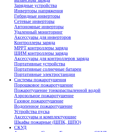
Балансиры заряда
Зарядные устройства
Инверторы напряжения
Гибридные инверторы
Сетевые инверторы
Автономные инверторы
Удаленный мониторинг
Аксессуары для инверторов
Контроллеры заряда
MPPT контроллеры заряда
ШИМ контроллеры заряда
Аксессуары для контроллеров заряда
Портативные устройства
Портативные солнечные батареи
Портативные электростанции
Системы пожаротушения
Порошковое пожаротушение
Пожаротушение тонкораспыленной водой
Аэрозольное пожаротушение
Газовое пожаротушение
Водопенное пожаротушение
Устройства пуска
Аксессуары и комплектующие
Шкафы пожарные (ШПК, ШПО)
СКУД