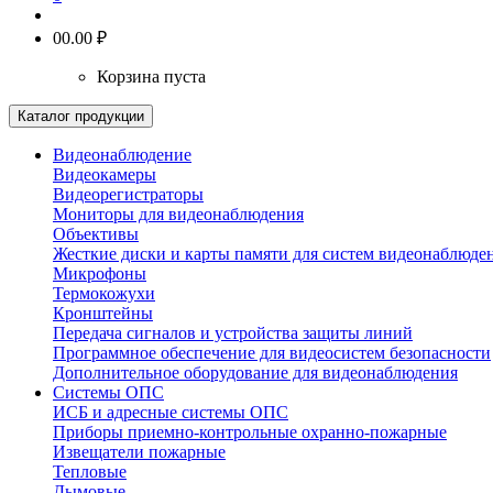
0
0.00 ₽
Корзина пуста
Каталог продукции
Видеонаблюдение
Видеокамеры
Видеорегистраторы
Мониторы для видеонаблюдения
Объективы
Жесткие диски и карты памяти для систем видеонаблюде
Микрофоны
Термокожухи
Кронштейны
Передача сигналов и устройства защиты линий
Программное обеспечение для видеосистем безопасности
Дополнительное оборудование для видеонаблюдения
Системы ОПС
ИСБ и адресные системы ОПС
Приборы приемно-контрольные охранно-пожарные
Извещатели пожарные
Тепловые
Дымовые