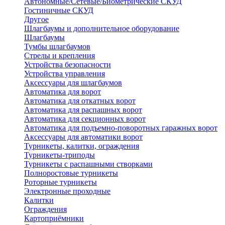
Автономные/Сетевые/Биометрические СКУД
Гостиничные СКУД
Другое
Шлагбаумы и дополнительное оборудование
Шлагбаумы
Тумбы шлагбаумов
Стрелы и крепления
Устройства безопасности
Устройства управления
Аксессуары для шлагбаумов
Автоматика для ворот
Автоматика для откатных ворот
Автоматика для распашных ворот
Автоматика для секционных ворот
Автоматика для подъемно-поворотных гаражных ворот
Аксессуары для автоматики ворот
Турникеты, калитки, ограждения
Турникеты-триподы
Турникеты с распашными створками
Полноростовые турникеты
Роторные турникеты
Электронные проходные
Калитки
Ограждения
Картоприёмники