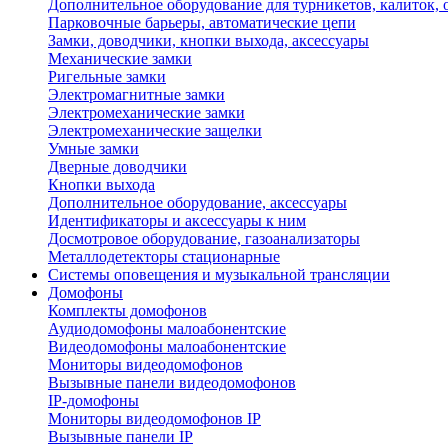
Дополнительное оборудование для турникетов, калиток,
Парковочные барьеры, автоматические цепи
Замки, доводчики, кнопки выхода, аксессуары
Механические замки
Ригельные замки
Электромагнитные замки
Электромеханические замки
Электромеханические защелки
Умные замки
Дверные доводчики
Кнопки выхода
Дополнительное оборудование, аксессуары
Идентификаторы и аксессуары к ним
Досмотровое оборудование, газоанализаторы
Металлодетекторы стационарные
Системы оповещения и музыкальной трансляции
Домофоны
Комплекты домофонов
Аудиодомофоны малоабонентские
Видеодомофоны малоабонентские
Мониторы видеодомофонов
Вызывные панели видеодомофонов
IP-домофоны
Мониторы видеодомофонов IP
Вызывные панели IP