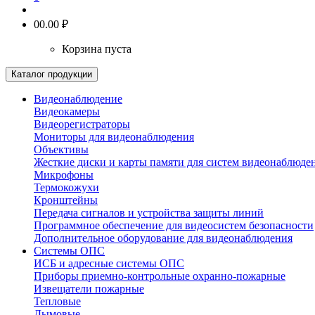
0
0.00 ₽
Корзина пуста
Каталог продукции
Видеонаблюдение
Видеокамеры
Видеорегистраторы
Мониторы для видеонаблюдения
Объективы
Жесткие диски и карты памяти для систем видеонаблюде
Микрофоны
Термокожухи
Кронштейны
Передача сигналов и устройства защиты линий
Программное обеспечение для видеосистем безопасности
Дополнительное оборудование для видеонаблюдения
Системы ОПС
ИСБ и адресные системы ОПС
Приборы приемно-контрольные охранно-пожарные
Извещатели пожарные
Тепловые
Дымовые