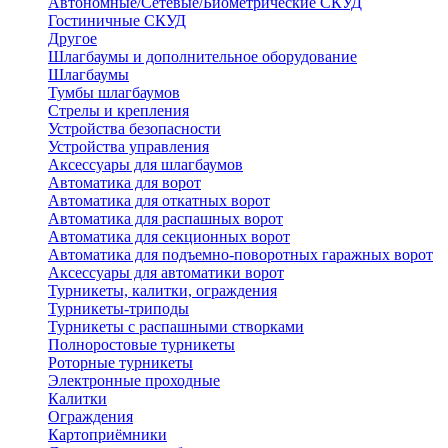
Автономные/Сетевые/Биометрические СКУД
Гостиничные СКУД
Другое
Шлагбаумы и дополнительное оборудование
Шлагбаумы
Тумбы шлагбаумов
Стрелы и крепления
Устройства безопасности
Устройства управления
Аксессуары для шлагбаумов
Автоматика для ворот
Автоматика для откатных ворот
Автоматика для распашных ворот
Автоматика для секционных ворот
Автоматика для подъемно-поворотных гаражных ворот
Аксессуары для автоматики ворот
Турникеты, калитки, ограждения
Турникеты-триподы
Турникеты с распашными створками
Полноростовые турникеты
Роторные турникеты
Электронные проходные
Калитки
Ограждения
Картоприёмники