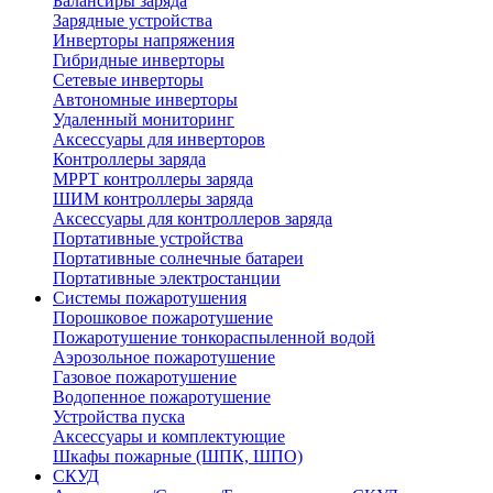
Балансиры заряда
Зарядные устройства
Инверторы напряжения
Гибридные инверторы
Сетевые инверторы
Автономные инверторы
Удаленный мониторинг
Аксессуары для инверторов
Контроллеры заряда
MPPT контроллеры заряда
ШИМ контроллеры заряда
Аксессуары для контроллеров заряда
Портативные устройства
Портативные солнечные батареи
Портативные электростанции
Системы пожаротушения
Порошковое пожаротушение
Пожаротушение тонкораспыленной водой
Аэрозольное пожаротушение
Газовое пожаротушение
Водопенное пожаротушение
Устройства пуска
Аксессуары и комплектующие
Шкафы пожарные (ШПК, ШПО)
СКУД