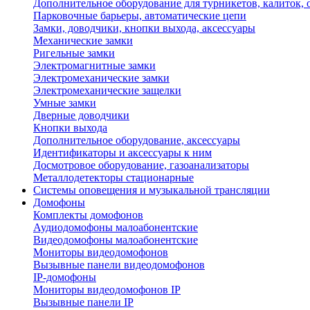
Дополнительное оборудование для турникетов, калиток,
Парковочные барьеры, автоматические цепи
Замки, доводчики, кнопки выхода, аксессуары
Механические замки
Ригельные замки
Электромагнитные замки
Электромеханические замки
Электромеханические защелки
Умные замки
Дверные доводчики
Кнопки выхода
Дополнительное оборудование, аксессуары
Идентификаторы и аксессуары к ним
Досмотровое оборудование, газоанализаторы
Металлодетекторы стационарные
Системы оповещения и музыкальной трансляции
Домофоны
Комплекты домофонов
Аудиодомофоны малоабонентские
Видеодомофоны малоабонентские
Мониторы видеодомофонов
Вызывные панели видеодомофонов
IP-домофоны
Мониторы видеодомофонов IP
Вызывные панели IP