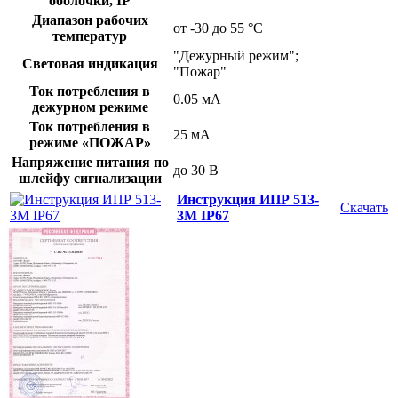
оболочки, IP
Диапазон рабочих
от -30 до 55 °С
температур
"Дежурный режим";
Световая индикация
"Пожар"
Ток потребления в
0.05 мА
дежурном режиме
Ток потребления в
25 мА
режиме «ПОЖАР»
Напряжение питания по
до 30 В
шлейфу сигнализации
Инструкция ИПР 513-
Скачать
3М IP67