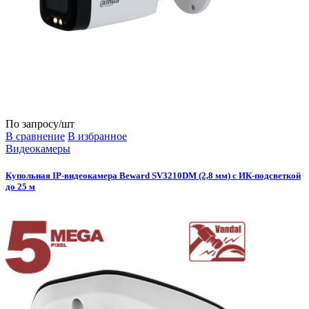
По запросу
/шт
В сравнение
В избранное
Видеокамеры
Купольная IP-видеокамера Beward SV3210DM (2,8 мм) с ИК-подсветкой
до 25 м