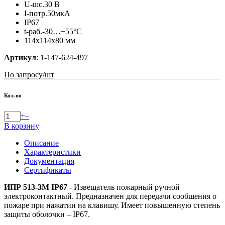
U-шс.30 В
I-потр.50мкА
IP67
t-раб.-30…+55°С
114х114х80 мм
Артикул
:
1-147-624-497
По запросу
/шт
Кол-во
+
–
В корзину
Описание
Характеристики
Документация
Сертификаты
ИПР 513-3М IP67
- Извещатель пожарный ручной
электроконтактный. Предназначен для передачи сообщения о
пожаре при нажатии на клавишу. Имеет повышенную степень
защиты оболочки – IP67.