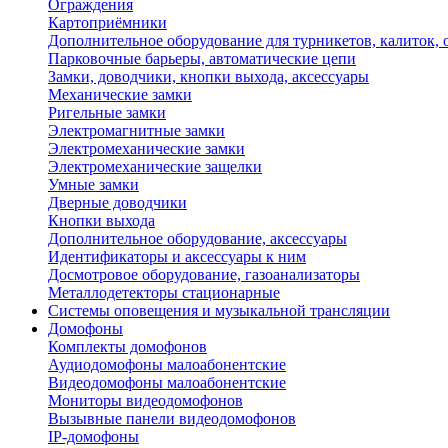
Ограждения
Картоприёмники
Дополнительное оборудование для турникетов, калиток,
Парковочные барьеры, автоматические цепи
Замки, доводчики, кнопки выхода, аксессуары
Механические замки
Ригельные замки
Электромагнитные замки
Электромеханические замки
Электромеханические защелки
Умные замки
Дверные доводчики
Кнопки выхода
Дополнительное оборудование, аксессуары
Идентификаторы и аксессуары к ним
Досмотровое оборудование, газоанализаторы
Металлодетекторы стационарные
Системы оповещения и музыкальной трансляции
Домофоны
Комплекты домофонов
Аудиодомофоны малоабонентские
Видеодомофоны малоабонентские
Мониторы видеодомофонов
Вызывные панели видеодомофонов
IP-домофоны