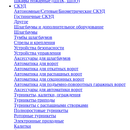
Шкафы пожарные (ШПК, ШПО)
СКУД
Автономные/Сетевые/Биометрические СКУД
Гостиничные СКУД
Другое
Шлагбаумы и дополнительное оборудование
Шлагбаумы
Тумбы шлагбаумов
Стрелы и крепления
Устройства безопасности
Устройства управления
Аксессуары для шлагбаумов
Автоматика для ворот
Автоматика для откатных ворот
Автоматика для распашных ворот
Автоматика для секционных ворот
Автоматика для подъемно-поворотных гаражных ворот
Аксессуары для автоматики ворот
Турникеты, калитки, ограждения
Турникеты-триподы
Турникеты с распашными створками
Полноростовые турникеты
Роторные турникеты
Электронные проходные
Калитки