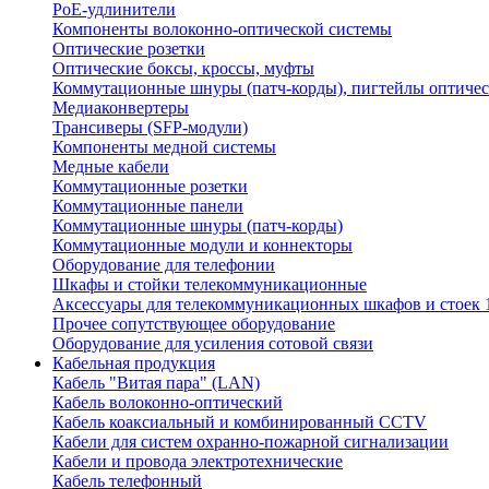
PoE-удлинители
Компоненты волоконно-оптической системы
Оптические розетки
Оптические боксы, кроссы, муфты
Коммутационные шнуры (патч-корды), пигтейлы оптиче
Медиаконвертеры
Трансиверы (SFP-модули)
Компоненты медной системы
Медные кабели
Коммутационные розетки
Коммутационные панели
Коммутационные шнуры (патч-корды)
Коммутационные модули и коннекторы
Оборудование для телефонии
Шкафы и стойки телекоммуникационные
Аксессуары для телекоммуникационных шкафов и стоек 
Прочее сопутствующее оборудование
Оборудование для усиления сотовой связи
Кабельная продукция
Кабель "Витая пара" (LAN)
Кабель волоконно-оптический
Кабель коаксиальный и комбинированный CCTV
Кабели для систем охранно-пожарной сигнализации
Кабели и провода электротехнические
Кабель телефонный