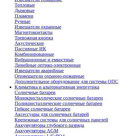
Тепловые
Дымовые
Пламени
Ручные
Извещатели охранные
Магнитоконтакты
Тревожная кнопка
Акустические
Пассивные ИК
Комбинированные
Вибрационные и емкостные
Линейные оптико-электронные
Извещатели аварийные
Оповещатели охранно-пожарные
Дополнительное оборудование для системы ОПС
Климатика и альтернативная энергетика
Солнечные батареи
Монокристаллические солнечные батареи
Поликристаллические солнечные батареи
Гибкие солнечные батареи
Аксессуары для солнечных батарей
Крепежные системы для солнечных панелей
Аккумуляторы глубокого разряда
Аккумуляторы AGM