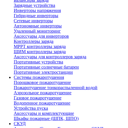
Балансиры заряда
Зарядные устройства
Инверторы напряжения
Гибридные инверторы
Сетевые инверторы
Автономные инверторы
Удаленный мониторинг
Аксессуары для инверторов
Контроллеры заряда
MPPT контроллеры заряда
ШИМ контроллеры заряда
Аксессуары для контроллеров заряда
Портативные устройства
Портативные солнечные батареи
Портативные электростанции
Системы пожаротушения
Порошковое пожаротушение
Пожаротушение тонкораспыленной водой
Аэрозольное пожаротушение
Газовое пожаротушение
Водопенное пожаротушение
Устройства пуска
Аксессуары и комплектующие
Шкафы пожарные (ШПК, ШПО)
СКУД