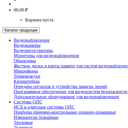
0
0.00 ₽
Корзина пуста
Каталог продукции
Видеонаблюдение
Видеокамеры
Видеорегистраторы
Мониторы для видеонаблюдения
Объективы
Жесткие диски и карты памяти для систем видеонаблюде
Микрофоны
Термокожухи
Кронштейны
Передача сигналов и устройства защиты линий
Программное обеспечение для видеосистем безопасности
Дополнительное оборудование для видеонаблюдения
Системы ОПС
ИСБ и адресные системы ОПС
Приборы приемно-контрольные охранно-пожарные
Извещатели пожарные
Тепловые
Дымовые