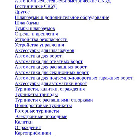
Автономные/Сетевые/Биометрические СКУД
Гостиничные СКУД
Другое
Шлагбаумы и дополнительное оборудование
Шлагбаумы
Тумбы шлагбаумов
Стрелы и крепления
Устройства безопасности
Устройства управления
Аксессуары для шлагбаумов
Автоматика для ворот
Автоматика для откатных ворот
Автоматика для распашных ворот
Автоматика для секционных ворот
Автоматика для подъемно-поворотных гаражных ворот
Аксессуары для автоматики ворот
Турникеты, калитки, ограждения
Турникеты-триподы
Турникеты с распашными створками
Полноростовые турникеты
Роторные турникеты
Электронные проходные
Калитки
Ограждения
Картоприёмники