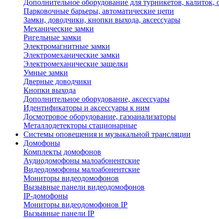
Дополнительное оборудование для турникетов, калиток,
Парковочные барьеры, автоматические цепи
Замки, доводчики, кнопки выхода, аксессуары
Механические замки
Ригельные замки
Электромагнитные замки
Электромеханические замки
Электромеханические защелки
Умные замки
Дверные доводчики
Кнопки выхода
Дополнительное оборудование, аксессуары
Идентификаторы и аксессуары к ним
Досмотровое оборудование, газоанализаторы
Металлодетекторы стационарные
Системы оповещения и музыкальной трансляции
Домофоны
Комплекты домофонов
Аудиодомофоны малоабонентские
Видеодомофоны малоабонентские
Мониторы видеодомофонов
Вызывные панели видеодомофонов
IP-домофоны
Мониторы видеодомофонов IP
Вызывные панели IP