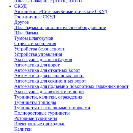
Шкафы пожарные (ШПК, ШПО)
СКУД
Автономные/Сетевые/Биометрические СКУД
Гостиничные СКУД
Другое
Шлагбаумы и дополнительное оборудование
Шлагбаумы
Тумбы шлагбаумов
Стрелы и крепления
Устройства безопасности
Устройства управления
Аксессуары для шлагбаумов
Автоматика для ворот
Автоматика для откатных ворот
Автоматика для распашных ворот
Автоматика для секционных ворот
Автоматика для подъемно-поворотных гаражных ворот
Аксессуары для автоматики ворот
Турникеты, калитки, ограждения
Турникеты-триподы
Турникеты с распашными створками
Полноростовые турникеты
Роторные турникеты
Электронные проходные
Калитки