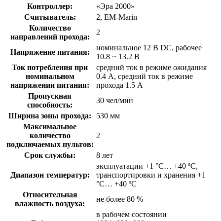
Контроллер:
«Эра 2000»
Считыватель:
2, EM-Marin
Количество
2
направлений прохода:
номинальное 12 В DC, рабочее
Напряжение питания:
10.8 ~ 13.2 В
Ток потребления при
средний ток в режиме ожидания
номинальном
0.4 А, средний ток в режиме
напряжении питания:
прохода 1.5 А
Пропускная
30 чел/мин
способность:
Ширина зоны прохода:
530 мм
Максимальное
количество
2
подключаемых пультов:
Срок службы:
8 лет
эксплуатации +1 °C… +40 ºC,
Диапазон температур:
транспортировки и хранения +1
°C… +40 ºC
Относительная
не более 80 %
влажность воздуха:
в рабочем состоянии