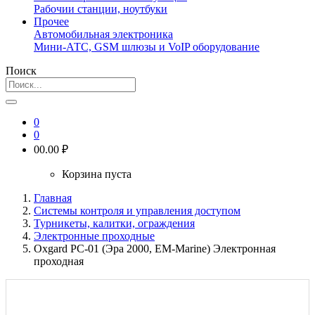
Рабочии станции, ноутбуки
Прочее
Автомобильная электроника
Мини-АТС, GSM шлюзы и VoIP оборудование
Поиск
0
0
0
0.00 ₽
Корзина пуста
Главная
Системы контроля и управления доступом
Турникеты, калитки, ограждения
Электронные проходные
Oxgard РС-01 (Эра 2000, EM-Marine) Электронная
проходная