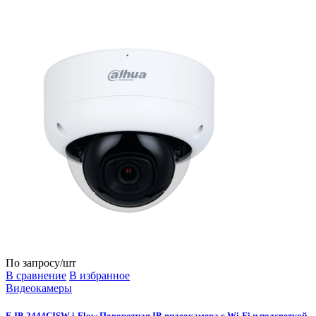
По запросу
/шт
В сравнение
В избранное
Видеокамеры
F-IP-2444CISW i-Flow Поворотная IP-видеокамера c Wi-Fi и подсветкой