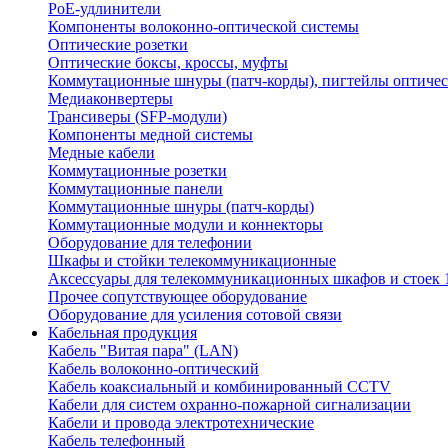
PoE-удлинители
Компоненты волоконно-оптической системы
Оптические розетки
Оптические боксы, кроссы, муфты
Коммутационные шнуры (патч-корды), пигтейлы оптиче
Медиаконвертеры
Трансиверы (SFP-модули)
Компоненты медной системы
Медные кабели
Коммутационные розетки
Коммутационные панели
Коммутационные шнуры (патч-корды)
Коммутационные модули и коннекторы
Оборудование для телефонии
Шкафы и стойки телекоммуникационные
Аксессуары для телекоммуникационных шкафов и стоек 
Прочее сопутствующее оборудование
Оборудование для усиления сотовой связи
Кабельная продукция
Кабель "Витая пара" (LAN)
Кабель волоконно-оптический
Кабель коаксиальный и комбинированный CCTV
Кабели для систем охранно-пожарной сигнализации
Кабели и провода электротехнические
Кабель телефонный