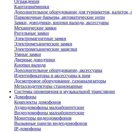
Ограждения
Картоприёмники
Дополнительное оборудование для турникетов, калиток,
Парковочные барьеры, автоматические цепи
Замки, доводчики, кнопки выхода, аксессуары
Механические замки
Ригельные замки
Электромагнитные замки
Электромеханические замки
Электромеханические защелки
Умные замки
Дверные доводчики
Кнопки выхода
Дополнительное оборудование, аксессуары
Идентификаторы и аксессуары к ним
Досмотровое оборудование, газоанализаторы
Металлодетекторы стационарные
Системы оповещения и музыкальной трансляции
Домофоны
Комплекты домофонов
Аудиодомофоны малоабонентские
Видеодомофоны малоабонентские
Мониторы видеодомофонов
Вызывные панели видеодомофонов
IP-домофоны