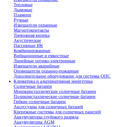
Тепловые
Дымовые
Пламени
Ручные
Извещатели охранные
Магнитоконтакты
Тревожная кнопка
Акустические
Пассивные ИК
Комбинированные
Вибрационные и емкостные
Линейные оптико-электронные
Извещатели аварийные
Оповещатели охранно-пожарные
Дополнительное оборудование для системы ОПС
Климатика и альтернативная энергетика
Солнечные батареи
Монокристаллические солнечные батареи
Поликристаллические солнечные батареи
Гибкие солнечные батареи
Аксессуары для солнечных батарей
Крепежные системы для солнечных панелей
Аккумуляторы глубокого разряда
Аккумуляторы AGM