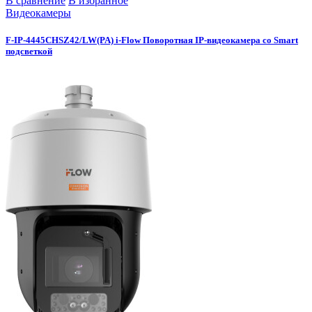
В сравнение
В избранное
Видеокамеры
F-IP-4445CHSZ42/LW(PA) i-Flow Поворотная IP-видеокамера со Smart
подсветкой