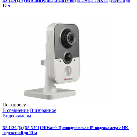
DS-I114 (2.8) HiWatch Компактная IP-видеокамера c ИК-подсветкой до
10 м
По запросу
В сравнение
В избранное
Видеокамеры
DS-I120 (6) {DS-N201} HiWatch Цилиндрическая IP-видеокамера с ИК-
подсветкой до 15 м