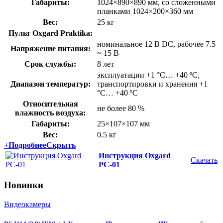
Габариты:
1024×890×890 мм, со сложенными
планками 1024×200×360 мм
Вес:
25 кг
Пульт Oxgard Praktika:
номинальное 12 В DC, рабочее 7.5
Напряжение питания:
~ 15 В
Срок службы:
8 лет
эксплуатации +1 °C… +40 ºC,
Диапазон температур:
транспортировки и хранения +1
°C… +40 ºC
Относительная
не более 80 %
влажность воздуха:
Габариты:
25×107×107 мм
Вес:
0.5 кг
+
Подробнее
Скрыть
Инструкция Oxgard
Скачать
РС-01
Новинки
Видеокамеры