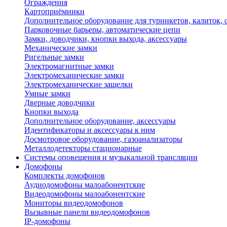
Ограждения
Картоприёмники
Дополнительное оборудование для турникетов, калиток,
Парковочные барьеры, автоматические цепи
Замки, доводчики, кнопки выхода, аксессуары
Механические замки
Ригельные замки
Электромагнитные замки
Электромеханические замки
Электромеханические защелки
Умные замки
Дверные доводчики
Кнопки выхода
Дополнительное оборудование, аксессуары
Идентификаторы и аксессуары к ним
Досмотровое оборудование, газоанализаторы
Металлодетекторы стационарные
Системы оповещения и музыкальной трансляции
Домофоны
Комплекты домофонов
Аудиодомофоны малоабонентские
Видеодомофоны малоабонентские
Мониторы видеодомофонов
Вызывные панели видеодомофонов
IP-домофоны