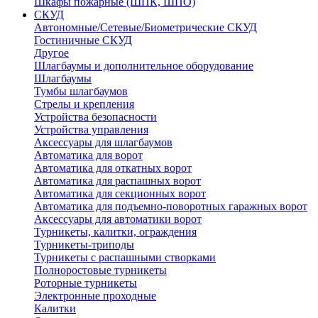
Шкафы пожарные (ШПК, ШПО)
СКУД
Автономные/Сетевые/Биометрические СКУД
Гостиничные СКУД
Другое
Шлагбаумы и дополнительное оборудование
Шлагбаумы
Тумбы шлагбаумов
Стрелы и крепления
Устройства безопасности
Устройства управления
Аксессуары для шлагбаумов
Автоматика для ворот
Автоматика для откатных ворот
Автоматика для распашных ворот
Автоматика для секционных ворот
Автоматика для подъемно-поворотных гаражных ворот
Аксессуары для автоматики ворот
Турникеты, калитки, ограждения
Турникеты-триподы
Турникеты с распашными створками
Полноростовые турникеты
Роторные турникеты
Электронные проходные
Калитки