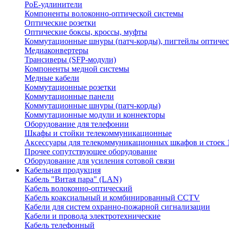
PoE-удлинители
Компоненты волоконно-оптической системы
Оптические розетки
Оптические боксы, кроссы, муфты
Коммутационные шнуры (патч-корды), пигтейлы оптиче
Медиаконвертеры
Трансиверы (SFP-модули)
Компоненты медной системы
Медные кабели
Коммутационные розетки
Коммутационные панели
Коммутационные шнуры (патч-корды)
Коммутационные модули и коннекторы
Оборудование для телефонии
Шкафы и стойки телекоммуникационные
Аксессуары для телекоммуникационных шкафов и стоек 
Прочее сопутствующее оборудование
Оборудование для усиления сотовой связи
Кабельная продукция
Кабель "Витая пара" (LAN)
Кабель волоконно-оптический
Кабель коаксиальный и комбинированный CCTV
Кабели для систем охранно-пожарной сигнализации
Кабели и провода электротехнические
Кабель телефонный