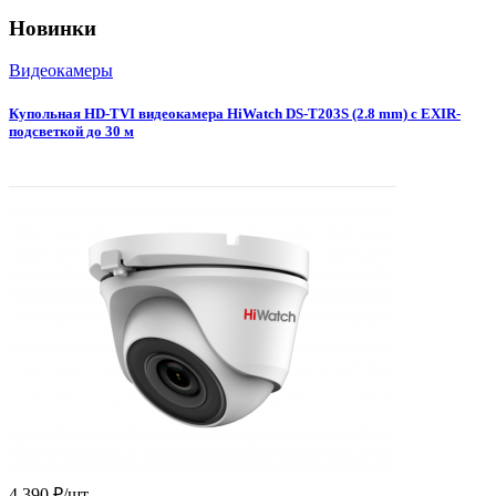
Новинки
Видеокамеры
Купольная HD-TVI видеокамера HiWatch DS-T203S (2.8 mm) с EXIR-
подсветкой до 30 м
4 390 ₽/шт