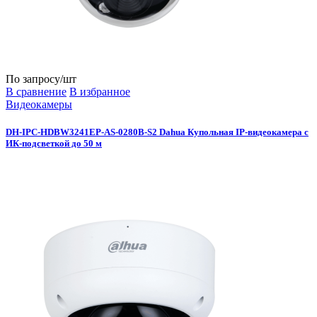
По запросу
/шт
В сравнение
В избранное
Видеокамеры
DH-IPC-HDBW3241EP-AS-0280B-S2 Dahua Купольная IP-видеокамера с
ИК-подсветкой до 50 м