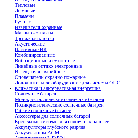
Тепловые
Дымовые
Пламени
Ручные
Извещатели охранные
Магнитоконтакты
Тревожная кнопка
Акустические
Пассивные ИК
Комбинированные
Вибрационные и емкостные
Линейные оптико-электронные
Извещатели аварийные
Оповещатели охранно-пожарные
Дополнительное оборудование для системы ОПС
Климатика и альтернативная энергетика
Солнечные батареи
Монокристаллические солнечные батареи
Поликристаллические солнечные батареи
Гибкие солнечные батареи
Аксессуары для солнечных батарей
Крепежные системы для солнечных панелей
Аккумуляторы глубокого разряда
Аккумуляторы AGM