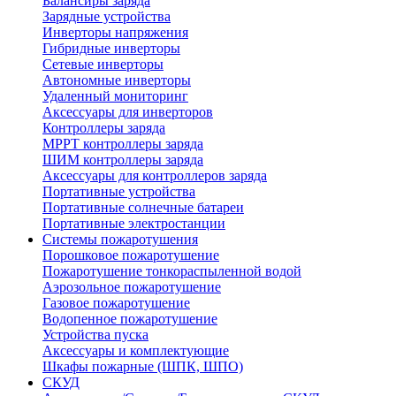
Балансиры заряда
Зарядные устройства
Инверторы напряжения
Гибридные инверторы
Сетевые инверторы
Автономные инверторы
Удаленный мониторинг
Аксессуары для инверторов
Контроллеры заряда
MPPT контроллеры заряда
ШИМ контроллеры заряда
Аксессуары для контроллеров заряда
Портативные устройства
Портативные солнечные батареи
Портативные электростанции
Системы пожаротушения
Порошковое пожаротушение
Пожаротушение тонкораспыленной водой
Аэрозольное пожаротушение
Газовое пожаротушение
Водопенное пожаротушение
Устройства пуска
Аксессуары и комплектующие
Шкафы пожарные (ШПК, ШПО)
СКУД