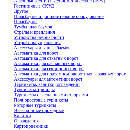
Автономные/Сетевые/Биометрические СКУД
Гостиничные СКУД
Другое
Шлагбаумы и дополнительное оборудование
Шлагбаумы
Тумбы шлагбаумов
Стрелы и крепления
Устройства безопасности
Устройства управления
Аксессуары для шлагбаумов
Автоматика для ворот
Автоматика для откатных ворот
Автоматика для распашных ворот
Автоматика для секционных ворот
Автоматика для подъемно-поворотных гаражных ворот
Аксессуары для автоматики ворот
Турникеты, калитки, ограждения
Турникеты-триподы
Турникеты с распашными створками
Полноростовые турникеты
Роторные турникеты
Электронные проходные
Калитки
Ограждения
Картоприёмники