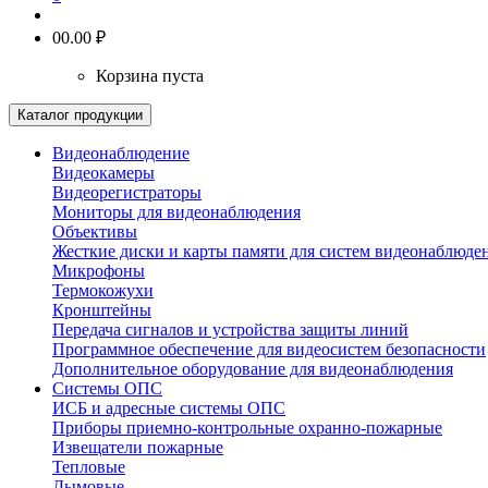
0
0.00 ₽
Корзина пуста
Каталог продукции
Видеонаблюдение
Видеокамеры
Видеорегистраторы
Мониторы для видеонаблюдения
Объективы
Жесткие диски и карты памяти для систем видеонаблюде
Микрофоны
Термокожухи
Кронштейны
Передача сигналов и устройства защиты линий
Программное обеспечение для видеосистем безопасности
Дополнительное оборудование для видеонаблюдения
Системы ОПС
ИСБ и адресные системы ОПС
Приборы приемно-контрольные охранно-пожарные
Извещатели пожарные
Тепловые
Дымовые