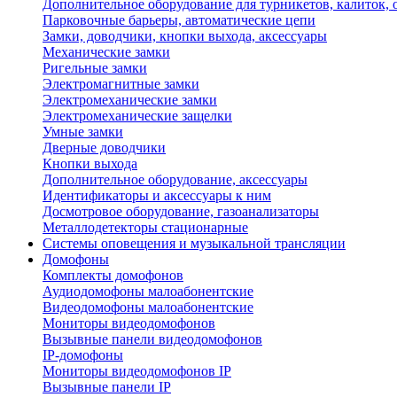
Дополнительное оборудование для турникетов, калиток,
Парковочные барьеры, автоматические цепи
Замки, доводчики, кнопки выхода, аксессуары
Механические замки
Ригельные замки
Электромагнитные замки
Электромеханические замки
Электромеханические защелки
Умные замки
Дверные доводчики
Кнопки выхода
Дополнительное оборудование, аксессуары
Идентификаторы и аксессуары к ним
Досмотровое оборудование, газоанализаторы
Металлодетекторы стационарные
Системы оповещения и музыкальной трансляции
Домофоны
Комплекты домофонов
Аудиодомофоны малоабонентские
Видеодомофоны малоабонентские
Мониторы видеодомофонов
Вызывные панели видеодомофонов
IP-домофоны
Мониторы видеодомофонов IP
Вызывные панели IP