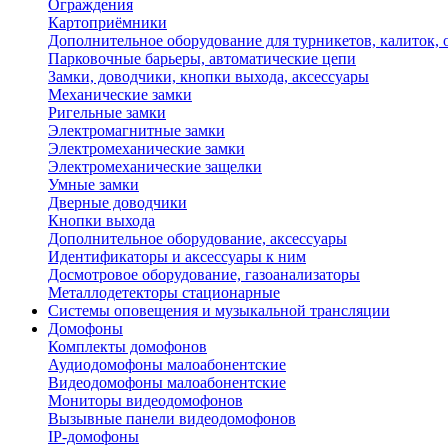
Ограждения
Картоприёмники
Дополнительное оборудование для турникетов, калиток,
Парковочные барьеры, автоматические цепи
Замки, доводчики, кнопки выхода, аксессуары
Механические замки
Ригельные замки
Электромагнитные замки
Электромеханические замки
Электромеханические защелки
Умные замки
Дверные доводчики
Кнопки выхода
Дополнительное оборудование, аксессуары
Идентификаторы и аксессуары к ним
Досмотровое оборудование, газоанализаторы
Металлодетекторы стационарные
Системы оповещения и музыкальной трансляции
Домофоны
Комплекты домофонов
Аудиодомофоны малоабонентские
Видеодомофоны малоабонентские
Мониторы видеодомофонов
Вызывные панели видеодомофонов
IP-домофоны