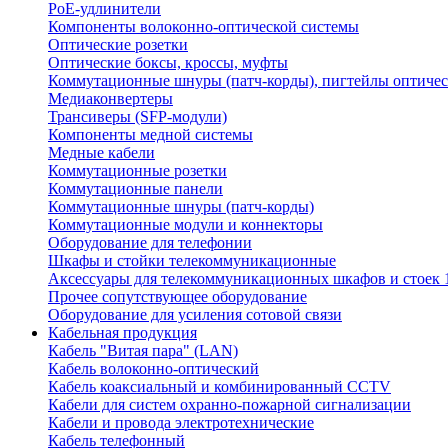
PoE-удлинители
Компоненты волоконно-оптической системы
Оптические розетки
Оптические боксы, кроссы, муфты
Коммутационные шнуры (патч-корды), пигтейлы оптиче
Медиаконвертеры
Трансиверы (SFP-модули)
Компоненты медной системы
Медные кабели
Коммутационные розетки
Коммутационные панели
Коммутационные шнуры (патч-корды)
Коммутационные модули и коннекторы
Оборудование для телефонии
Шкафы и стойки телекоммуникационные
Аксессуары для телекоммуникационных шкафов и стоек 
Прочее сопутствующее оборудование
Оборудование для усиления сотовой связи
Кабельная продукция
Кабель "Витая пара" (LAN)
Кабель волоконно-оптический
Кабель коаксиальный и комбинированный CCTV
Кабели для систем охранно-пожарной сигнализации
Кабели и провода электротехнические
Кабель телефонный