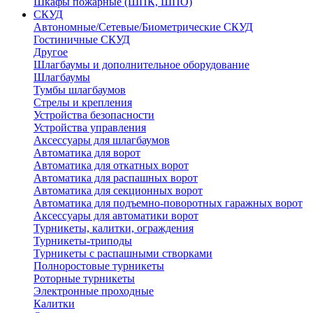
Шкафы пожарные (ШПК, ШПО)
СКУД
Автономные/Сетевые/Биометрические СКУД
Гостиничные СКУД
Другое
Шлагбаумы и дополнительное оборудование
Шлагбаумы
Тумбы шлагбаумов
Стрелы и крепления
Устройства безопасности
Устройства управления
Аксессуары для шлагбаумов
Автоматика для ворот
Автоматика для откатных ворот
Автоматика для распашных ворот
Автоматика для секционных ворот
Автоматика для подъемно-поворотных гаражных ворот
Аксессуары для автоматики ворот
Турникеты, калитки, ограждения
Турникеты-триподы
Турникеты с распашными створками
Полноростовые турникеты
Роторные турникеты
Электронные проходные
Калитки