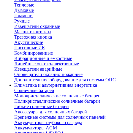
Тепловые
Дымовые
Пламени
Ручные
Извещатели охранные
Магнитоконтакты
Тревожная кнопка
Акустические
Пассивные ИК
Комбинированные
Вибрационные и емкостные
Линейные оптико-электронные
Извещатели аварийные
Оповещатели охранно-пожарные
Дополнительное оборудование для системы ОПС
Климатика и альтернативная энергетика
Солнечные батареи
Монокристаллические солнечные батареи
Поликристаллические солнечные батареи
Гибкие солнечные батареи
Аксессуары для солнечных батарей
Крепежные системы для солнечных панелей
Аккумуляторы глубокого разряда
Аккумуляторы AGM