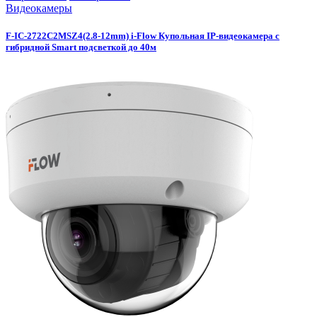
Видеокамеры
F-IC-2722C2MSZ4(2.8-12mm) i-Flow Купольная IP-видеокамера с
гибридной Smart подсветкой до 40м