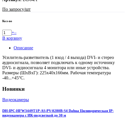
По запросу
/шт
Кол-во
+
–
В корзину
Описание
Усилитель-разветвитель (1 вход / 4 выхода) DVI- и стерео
аудиосигнала, позволяет подключать к одному источнику
DVI- и аудиосигнала 4 монитора или иные устройства.
Размеры (ШxВxГ): 225x40x166мм. Рабочая температура
-40...+45°C.
Новинки
Видеокамеры
DH-IPC-HFW3449T1P-AS-PV-0280B-S4 Dahua Цилиндрическая IP-
видеокамера с ИК-подсветкой до 30 м