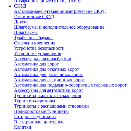
Шкафы пожарные (ШПК, ШПО)
СКУД
Автономные/Сетевые/Биометрические СКУД
Гостиничные СКУД
Другое
Шлагбаумы и дополнительное оборудование
Шлагбаумы
Тумбы шлагбаумов
Стрелы и крепления
Устройства безопасности
Устройства управления
Аксессуары для шлагбаумов
Автоматика для ворот
Автоматика для откатных ворот
Автоматика для распашных ворот
Автоматика для секционных ворот
Автоматика для подъемно-поворотных гаражных ворот
Аксессуары для автоматики ворот
Турникеты, калитки, ограждения
Турникеты-триподы
Турникеты с распашными створками
Полноростовые турникеты
Роторные турникеты
Электронные проходные
Калитки