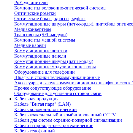
PoE-удлинители
Компоненты волоконно-оптической системы
Оптические розетки
Оптические боксы, кроссы, муфты
Коммутационные шнуры (патч-корды), пигтейлы оптиче
Медиаконвертеры
Трансиверы (SFP-модули)
Компоненты медной системы
Медные кабели
Коммутационные розетки
Коммутационные панели
Коммутационные шнуры (патч-корды)
Коммутационные модули и коннекторы
Оборудование для телефонии
Шкафы и стойки телекоммуникационные
Аксессуары для телекоммуникационных шкафов и стоек 
Прочее сопутствующее оборудование
Оборудование для усиления сотовой связи
Кабельная продукция
Кабель "Витая пара" (LAN)
Кабель волоконно-оптический
Кабель коаксиальный и комбинированный CCTV
Кабели для систем охранно-пожарной сигнализации
Кабели и провода электротехнические
Кабель телефонный