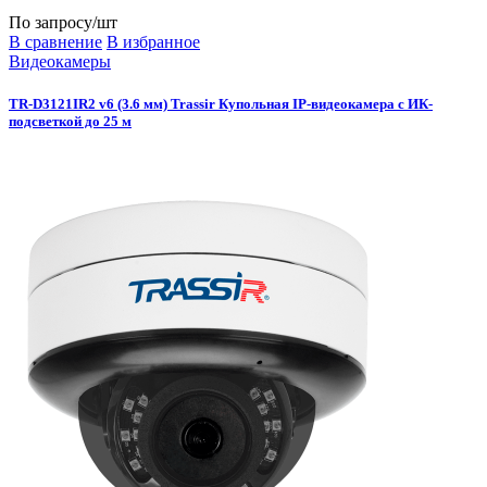
По запросу
/шт
В сравнение
В избранное
Видеокамеры
TR-D3121IR2 v6 (3.6 мм) Trassir Купольная IP-видеокамера с ИК-
подсветкой до 25 м