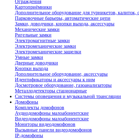
Ограждения
Картоприёмники
Дополнительное оборудование для турникетов, калиток,
Парковочные барьеры, автоматические цепи
Замки, доводчики, кнопки выхода, аксессуары
Механические замки
Ригельные замки
Электромагнитные замки
Электромеханические замки
Электромеханические защелки
Умные замки
Дверные доводчики
Кнопки выхода
Дополнительное оборудование, аксессуары
Идентификаторы и аксессуары к ним
Досмотровое оборудование, газоанализаторы
Металлодетекторы стационарные
Системы оповещения и музыкальной трансляции
Домофоны
Комплекты домофонов
Аудиодомофоны малоабонентские
Видеодомофоны малоабонентские
Мониторы видеодомофонов
Вызывные панели видеодомофонов
IP-домофоны