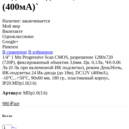
(400мА)`
Наличие:
заканчивается
Мой мир
Вконтакте
Одноклассники
Google+
Pinterest
В сравнение
В избранное
1/4” 1 Мп Progressive Scan CMOS, разрешение 1280х720
(720P), фиксированный объектив 3,6мм. Цв. 0,1Лк, Ч/б 0.06
Лк (0 Лк при включенной ИК подсветке), режим День/Ночь,
ИК-подсветка 24 Ик-диода (до 18м), DC12V (400мА),
-10°С...+50°С, 90х60 мм, 180 гр., пластиковый корпус,
IP20.MDp1.0(3.6)
Артикул
:
MDp1.0(3.6)
980 ₽/шт
Кол-во
+
–