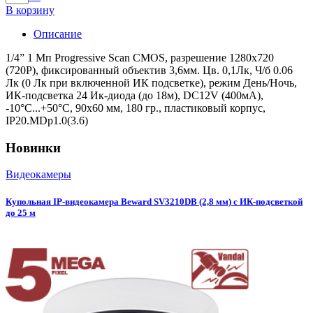
В корзину
Описание
1/4” 1 Мп Progressive Scan CMOS, разрешение 1280х720
(720P), фиксированный объектив 3,6мм. Цв. 0,1Лк, Ч/б 0.06
Лк (0 Лк при включенной ИК подсветке), режим День/Ночь,
ИК-подсветка 24 Ик-диода (до 18м), DC12V (400мА),
-10°С...+50°С, 90х60 мм, 180 гр., пластиковый корпус,
IP20.MDp1.0(3.6)
Новинки
Видеокамеры
Купольная IP-видеокамера Beward SV3210DB (2,8 мм) с ИК-подсветкой
до 25 м