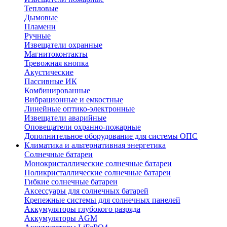
Тепловые
Дымовые
Пламени
Ручные
Извещатели охранные
Магнитоконтакты
Тревожная кнопка
Акустические
Пассивные ИК
Комбинированные
Вибрационные и емкостные
Линейные оптико-электронные
Извещатели аварийные
Оповещатели охранно-пожарные
Дополнительное оборудование для системы ОПС
Климатика и альтернативная энергетика
Солнечные батареи
Монокристаллические солнечные батареи
Поликристаллические солнечные батареи
Гибкие солнечные батареи
Аксессуары для солнечных батарей
Крепежные системы для солнечных панелей
Аккумуляторы глубокого разряда
Аккумуляторы AGM