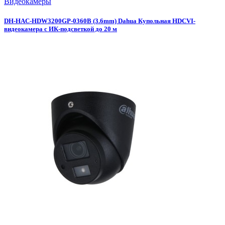
Видеокамеры
DH-HAC-HDW3200GP-0360B (3.6mm) Dahua Купольная HDCVI-
видеокамера c ИК-подсветкой до 20 м