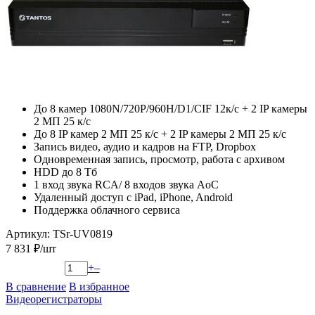
До 8 камер 1080N/720P/960H/D1/CIF 12к/с + 2 IP камеры
2 МП 25 к/с
До 8 IP камер 2 МП 25 к/с + 2 IP камеры 2 МП 25 к/с
Запись видео, аудио и кадров на FTP, Dropbox
Одновременная запись, просмотр, работа с архивом
HDD до 8 Тб
1 вход звука RCA/ 8 входов звука AoC
Удаленный доступ с iPad, iPhone, Android
Поддержка облачного сервиса
Артикул: TSr-UV0819
7 831 ₽/шт
+
–
В сравнение
В избранное
Видеорегистраторы