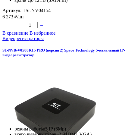
архив До 12TB (SATA III)
Артикул: TSr-NV04154
6 273 ₽/шт
+
–
В сравнение
В избранное
Видеорегистраторы
ST-NVR-V0506K15 PRO (версия 2) Space Technology 5-канальный IP-
видеорегистратор
режим работы:5 IP (6Mp)
всего видеовыходов: 2 (HDMI, VGA)