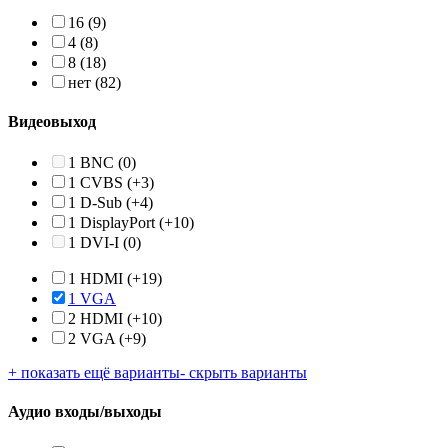
16
(9)
4
(8)
8
(18)
нет
(82)
Видеовыход
1 BNC
(0)
1 CVBS
(+3)
1 D-Sub
(+4)
1 DisplayPort
(+10)
1 DVI-I
(0)
1 HDMI
(+19)
1 VGA
2 HDMI
(+10)
2 VGA
(+9)
+ показать ещё варианты
- скрыть варианты
Аудио входы/выходы