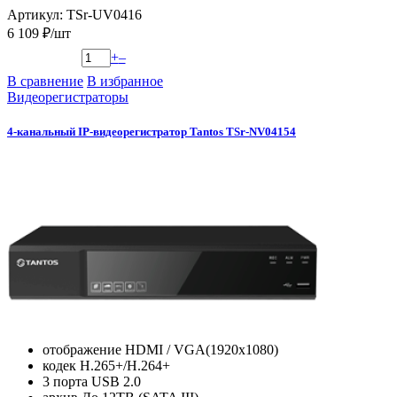
Артикул: TSr-UV0416
6 109 ₽/шт
+
–
В сравнение
В избранное
Видеорегистраторы
4-канальный IP-видеорегистратор Tantos TSr-NV04154
отображение HDMI / VGA(1920х1080)
кодек H.265+/H.264+
3 порта USB 2.0