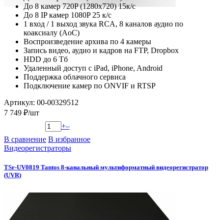
До 8 камер 720P (1280х720) 15к/с
До 8 IP камер 1080P 25 к/с
1 вход / 1 выход звука RCA, 8 каналов аудио по
коаксиалу (AoC)
Воспроизведение архива по 4 камеры
Запись видео, аудио и кадров на FTP, Dropbox
HDD до 6 Тб
Удаленный доступ с iPad, iPhone, Android
Поддержка облачного сервиса
Подключение камер по ONVIF и RTSP
Артикул: 00-00329512
7 749 ₽/шт
+
–
В сравнение
В избранное
Видеорегистраторы
TSr-UV0819 Tantos 8-канальный мультиформатный видеорегистратор
(UVR)