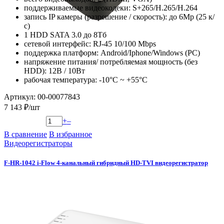
поддерживаемые видеокодеки: S+265/H.265/H.264
запись IP камеры (разрешение / скорость): до 6Mp (25 к/
с)
1 HDD SATA 3.0 до 8Тб
сетевой интерфейс: RJ-45 10/100 Mbps
поддержка платформ: Android/Iphone/Windows (PC)
напряжение питания/ потребляемая мощность (без
HDD): 12В / 10Вт
рабочая температура: -10°C ~ +55°C
Артикул: 00-00077843
7 143 ₽/шт
+
–
В сравнение
В избранное
Видеорегистраторы
F-HR-1042 i-Flow 4-канальный гибридный HD-TVI видеорегистратор