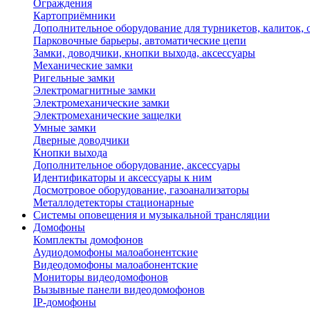
Ограждения
Картоприёмники
Дополнительное оборудование для турникетов, калиток,
Парковочные барьеры, автоматические цепи
Замки, доводчики, кнопки выхода, аксессуары
Механические замки
Ригельные замки
Электромагнитные замки
Электромеханические замки
Электромеханические защелки
Умные замки
Дверные доводчики
Кнопки выхода
Дополнительное оборудование, аксессуары
Идентификаторы и аксессуары к ним
Досмотровое оборудование, газоанализаторы
Металлодетекторы стационарные
Системы оповещения и музыкальной трансляции
Домофоны
Комплекты домофонов
Аудиодомофоны малоабонентские
Видеодомофоны малоабонентские
Мониторы видеодомофонов
Вызывные панели видеодомофонов
IP-домофоны