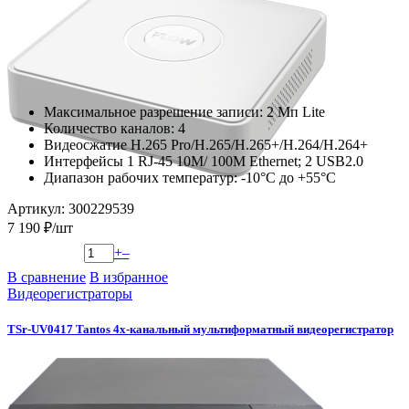
Максимальное разрешение записи: 2 Мп Lite
Количество каналов: 4
Видеосжатие H.265 Pro/H.265/H.265+/H.264/H.264+
Интерфейсы 1 RJ-45 10M/ 100M Ethernet; 2 USB2.0
Диапазон рабочих температур: -10°C до +55°C
Артикул: 300229539
7 190 ₽/шт
+
–
В сравнение
В избранное
Видеорегистраторы
TSr-UV0417 Tantos 4х-канальный мультиформатный видеорегистратор