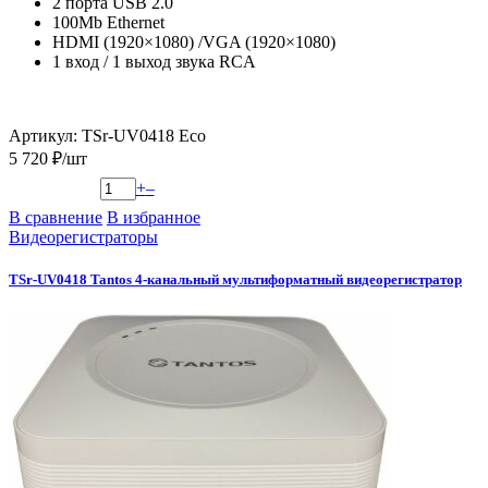
2 порта USB 2.0
100Mb Ethernet
HDMI (1920×1080) /VGA (1920×1080)
1 вход / 1 выход звука RCA
Артикул: TSr-UV0418 Eco
5 720 ₽/шт
+
–
В сравнение
В избранное
Видеорегистраторы
TSr-UV0418 Tantos 4-канальный мультиформатный видеорегистратор