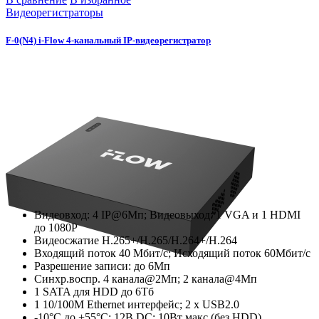
Видеорегистраторы
F-0(N4) i-Flow 4-канальный IP-видеорегистратор
Видеовход: 4 IP@6Мп; Видеовыход: 1 VGA и 1 HDMI
до 1080Р
Видеосжатие H.265+/H.265/H.264+/H.264
Входящий поток 40 Мбит/с; Исходящий поток 60Мбит/с
Разрешение записи: до 6Мп
Синхр.воспр. 4 канала@2Мп; 2 канала@4Мп
1 SATA для HDD до 6Тб
1 10/100M Ethernet интерфейс; 2 х USB2.0
-10°C до +55°C; 12В DC; 10Вт макс (без HDD)