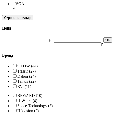
1 VGA
✕
Сбросить фильтр
Цена
—
₽
ОК
₽
Бренд
iFLOW
(44)
Trassir
(27)
Dahua
(24)
Tantos
(22)
RVi
(11)
BEWARD
(10)
HiWatch
(4)
Space Technology
(3)
Hikvision
(2)