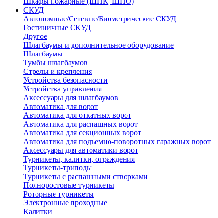
Шкафы пожарные (ШПК, ШПО)
СКУД
Автономные/Сетевые/Биометрические СКУД
Гостиничные СКУД
Другое
Шлагбаумы и дополнительное оборудование
Шлагбаумы
Тумбы шлагбаумов
Стрелы и крепления
Устройства безопасности
Устройства управления
Аксессуары для шлагбаумов
Автоматика для ворот
Автоматика для откатных ворот
Автоматика для распашных ворот
Автоматика для секционных ворот
Автоматика для подъемно-поворотных гаражных ворот
Аксессуары для автоматики ворот
Турникеты, калитки, ограждения
Турникеты-триподы
Турникеты с распашными створками
Полноростовые турникеты
Роторные турникеты
Электронные проходные
Калитки