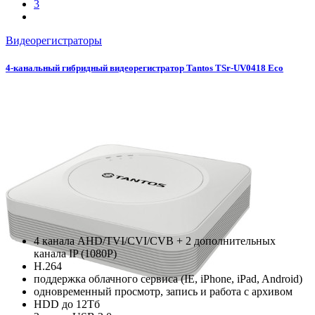
3
Видеорегистраторы
4-канальный гибридный видеорегистратор Tantos TSr-UV0418 Eco
4 канала AHD/TVI/CVI/CVB + 2 дополнительных
канала IP (1080Р)
H.264
поддержка облачного сервиса (IE, iPhone, iPad, Android)
одновременный просмотр, запись и работа с архивом
HDD до 12Тб