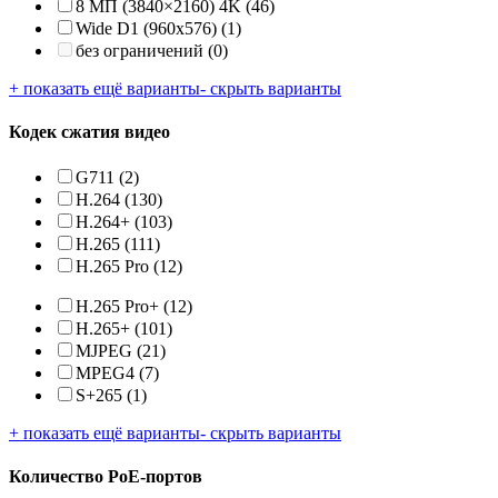
8 МП (3840×2160) 4K
(46)
Wide D1 (960х576)
(1)
без ограничений
(0)
+ показать ещё варианты
- скрыть варианты
Кодек сжатия видео
G711
(2)
H.264
(130)
H.264+
(103)
H.265
(111)
H.265 Pro
(12)
H.265 Pro+
(12)
H.265+
(101)
MJPEG
(21)
MPEG4
(7)
S+265
(1)
+ показать ещё варианты
- скрыть варианты
Количество PoE-портов