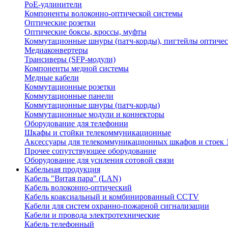
PoE-удлинители
Компоненты волоконно-оптической системы
Оптические розетки
Оптические боксы, кроссы, муфты
Коммутационные шнуры (патч-корды), пигтейлы оптиче
Медиаконвертеры
Трансиверы (SFP-модули)
Компоненты медной системы
Медные кабели
Коммутационные розетки
Коммутационные панели
Коммутационные шнуры (патч-корды)
Коммутационные модули и коннекторы
Оборудование для телефонии
Шкафы и стойки телекоммуникационные
Аксессуары для телекоммуникационных шкафов и стоек 
Прочее сопутствующее оборудование
Оборудование для усиления сотовой связи
Кабельная продукция
Кабель "Витая пара" (LAN)
Кабель волоконно-оптический
Кабель коаксиальный и комбинированный CCTV
Кабели для систем охранно-пожарной сигнализации
Кабели и провода электротехнические
Кабель телефонный