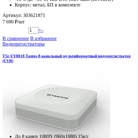
Корпус: метал, БП в комплекте
Артикул: 303621871
7 690 ₽/шт
+
–
В сравнение
В избранное
Видеорегистраторы
TSr-UV0818 Tantos 8-канальный мультиформатный видеорегистратор
(UVR)
До 8 камер 1080N (960х1080) 15к/с