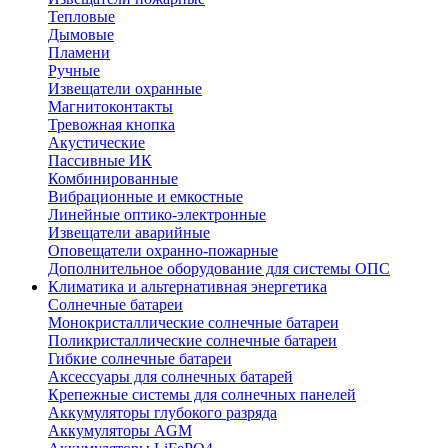
Тепловые
Дымовые
Пламени
Ручные
Извещатели охранные
Магнитоконтакты
Тревожная кнопка
Акустические
Пассивные ИК
Комбинированные
Вибрационные и емкостные
Линейные оптико-электронные
Извещатели аварийные
Оповещатели охранно-пожарные
Дополнительное оборудование для системы ОПС
Климатика и альтернативная энергетика
Солнечные батареи
Монокристаллические солнечные батареи
Поликристаллические солнечные батареи
Гибкие солнечные батареи
Аксессуары для солнечных батарей
Крепежные системы для солнечных панелей
Аккумуляторы глубокого разряда
Аккумуляторы AGM