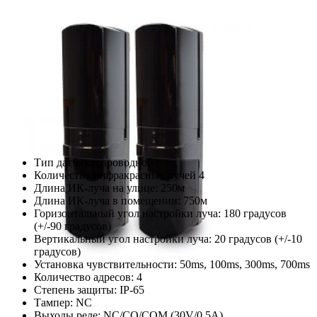
Тип датчика: проводной
Количество инфракрасных лучей 4
Длина ИК-луча на улице: 250м
Длина ИК-луча в помещении: 750м
Горизонтальный угол настройки луча: 180 градусов
(+/-90 градусов)
Вертикальный угол настройки луча: 20 градусов (+/-10
градусов)
Установка чувствительности: 50ms, 100ms, 300ms, 700ms
Количество адресов: 4
Степень защиты: IP-65
Тампер: NC
Выходы реле: NC/CO/COM (30V/0.5A)