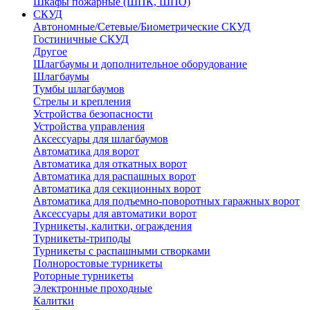
Шкафы пожарные (ШПК, ШПО)
СКУД
Автономные/Сетевые/Биометрические СКУД
Гостиничные СКУД
Другое
Шлагбаумы и дополнительное оборудование
Шлагбаумы
Тумбы шлагбаумов
Стрелы и крепления
Устройства безопасности
Устройства управления
Аксессуары для шлагбаумов
Автоматика для ворот
Автоматика для откатных ворот
Автоматика для распашных ворот
Автоматика для секционных ворот
Автоматика для подъемно-поворотных гаражных ворот
Аксессуары для автоматики ворот
Турникеты, калитки, ограждения
Турникеты-триподы
Турникеты с распашными створками
Полноростовые турникеты
Роторные турникеты
Электронные проходные
Калитки