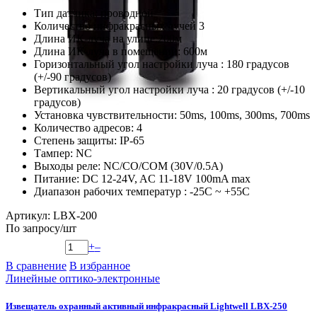
Тип датчика: проводной
Количество инфракрасных лучей 3
Длина ИК-луча на улице:200м
Длина ИК-луча в помещении: 600м
Горизонтальный угол настройки луча : 180 градусов
(+/-90 градусов)
Вертикальный угол настройки луча : 20 градусов (+/-10
градусов)
Установка чувствительности: 50ms, 100ms, 300ms, 700ms
Количество адресов: 4
Степень защиты: IP-65
Тампер: NC
Выходы реле: NC/CO/COM (30V/0.5A)
Питание: DC 12-24V, AC 11-18V 100mA max
Диапазон рабочих температур : -25С ~ +55С
Артикул: LBX-200
По запросу
/шт
+
–
В сравнение
В избранное
Линейные оптико-электронные
Извещатель охранный активный инфракрасный Lightwell LBX-250