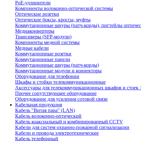
PoE-удлинители
Компоненты волоконно-оптической системы
Оптические розетки
Оптические боксы, кроссы, муфты
Коммутационные шнуры (патч-корды), пигтейлы оптиче
Медиаконвертеры
Трансиверы (SFP-модули)
Компоненты медной системы
Медные кабели
Коммутационные розетки
Коммутационные панели
Коммутационные шнуры (патч-корды)
Коммутационные модули и коннекторы
Оборудование для телефонии
Шкафы и стойки телекоммуникационные
Аксессуары для телекоммуникационных шкафов и стоек 
Прочее сопутствующее оборудование
Оборудование для усиления сотовой связи
Кабельная продукция
Кабель "Витая пара" (LAN)
Кабель волоконно-оптический
Кабель коаксиальный и комбинированный CCTV
Кабели для систем охранно-пожарной сигнализации
Кабели и провода электротехнические
Кабель телефонный