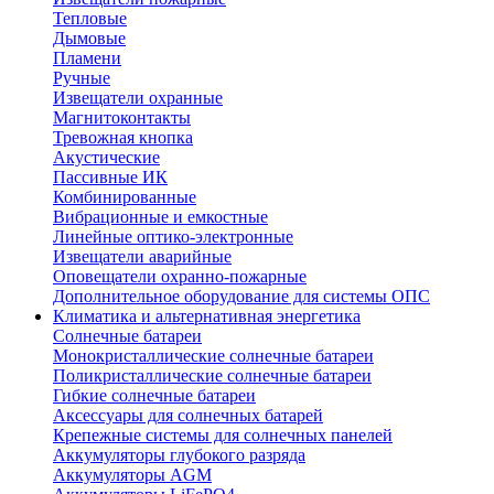
Тепловые
Дымовые
Пламени
Ручные
Извещатели охранные
Магнитоконтакты
Тревожная кнопка
Акустические
Пассивные ИК
Комбинированные
Вибрационные и емкостные
Линейные оптико-электронные
Извещатели аварийные
Оповещатели охранно-пожарные
Дополнительное оборудование для системы ОПС
Климатика и альтернативная энергетика
Солнечные батареи
Монокристаллические солнечные батареи
Поликристаллические солнечные батареи
Гибкие солнечные батареи
Аксессуары для солнечных батарей
Крепежные системы для солнечных панелей
Аккумуляторы глубокого разряда
Аккумуляторы AGM