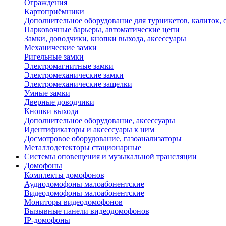
Ограждения
Картоприёмники
Дополнительное оборудование для турникетов, калиток,
Парковочные барьеры, автоматические цепи
Замки, доводчики, кнопки выхода, аксессуары
Механические замки
Ригельные замки
Электромагнитные замки
Электромеханические замки
Электромеханические защелки
Умные замки
Дверные доводчики
Кнопки выхода
Дополнительное оборудование, аксессуары
Идентификаторы и аксессуары к ним
Досмотровое оборудование, газоанализаторы
Металлодетекторы стационарные
Системы оповещения и музыкальной трансляции
Домофоны
Комплекты домофонов
Аудиодомофоны малоабонентские
Видеодомофоны малоабонентские
Мониторы видеодомофонов
Вызывные панели видеодомофонов
IP-домофоны