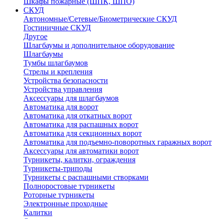
Шкафы пожарные (ШПК, ШПО)
СКУД
Автономные/Сетевые/Биометрические СКУД
Гостиничные СКУД
Другое
Шлагбаумы и дополнительное оборудование
Шлагбаумы
Тумбы шлагбаумов
Стрелы и крепления
Устройства безопасности
Устройства управления
Аксессуары для шлагбаумов
Автоматика для ворот
Автоматика для откатных ворот
Автоматика для распашных ворот
Автоматика для секционных ворот
Автоматика для подъемно-поворотных гаражных ворот
Аксессуары для автоматики ворот
Турникеты, калитки, ограждения
Турникеты-триподы
Турникеты с распашными створками
Полноростовые турникеты
Роторные турникеты
Электронные проходные
Калитки