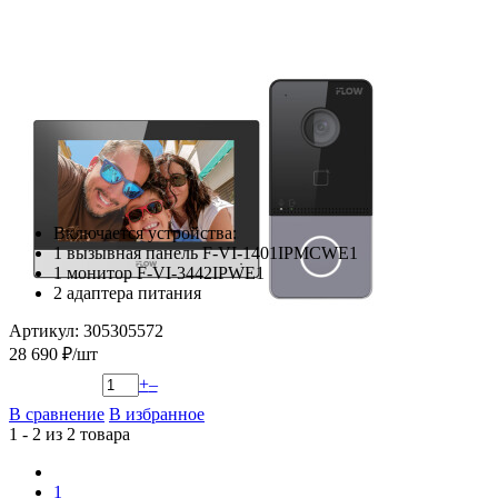
Включается устройства:
1 вызывная панель F-VI-1401IPMCWE1
1 монитор F-VI-3442IPWE1
2 адаптера питания
Артикул: 305305572
28 690 ₽/шт
+
–
В сравнение
В избранное
1 - 2 из 2 товара
1