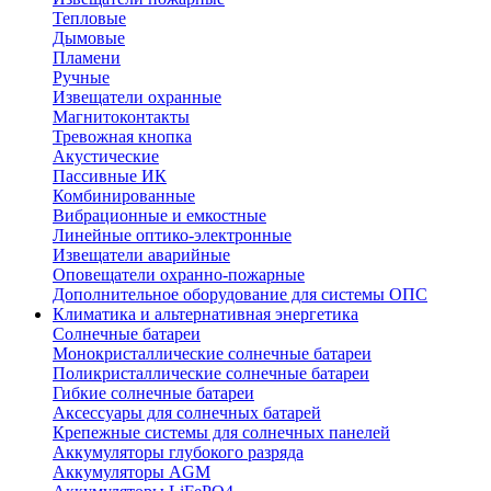
Тепловые
Дымовые
Пламени
Ручные
Извещатели охранные
Магнитоконтакты
Тревожная кнопка
Акустические
Пассивные ИК
Комбинированные
Вибрационные и емкостные
Линейные оптико-электронные
Извещатели аварийные
Оповещатели охранно-пожарные
Дополнительное оборудование для системы ОПС
Климатика и альтернативная энергетика
Солнечные батареи
Монокристаллические солнечные батареи
Поликристаллические солнечные батареи
Гибкие солнечные батареи
Аксессуары для солнечных батарей
Крепежные системы для солнечных панелей
Аккумуляторы глубокого разряда
Аккумуляторы AGM