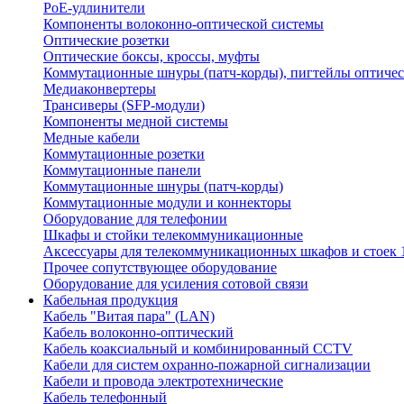
PoE-удлинители
Компоненты волоконно-оптической системы
Оптические розетки
Оптические боксы, кроссы, муфты
Коммутационные шнуры (патч-корды), пигтейлы оптиче
Медиаконвертеры
Трансиверы (SFP-модули)
Компоненты медной системы
Медные кабели
Коммутационные розетки
Коммутационные панели
Коммутационные шнуры (патч-корды)
Коммутационные модули и коннекторы
Оборудование для телефонии
Шкафы и стойки телекоммуникационные
Аксессуары для телекоммуникационных шкафов и стоек 
Прочее сопутствующее оборудование
Оборудование для усиления сотовой связи
Кабельная продукция
Кабель "Витая пара" (LAN)
Кабель волоконно-оптический
Кабель коаксиальный и комбинированный CCTV
Кабели для систем охранно-пожарной сигнализации
Кабели и провода электротехнические
Кабель телефонный