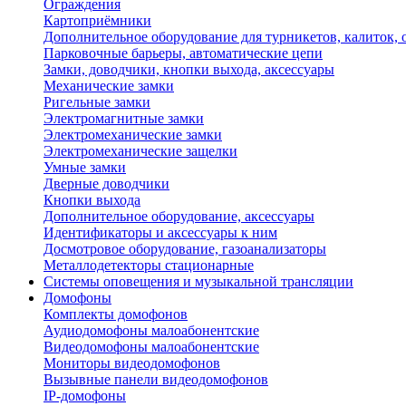
Ограждения
Картоприёмники
Дополнительное оборудование для турникетов, калиток,
Парковочные барьеры, автоматические цепи
Замки, доводчики, кнопки выхода, аксессуары
Механические замки
Ригельные замки
Электромагнитные замки
Электромеханические замки
Электромеханические защелки
Умные замки
Дверные доводчики
Кнопки выхода
Дополнительное оборудование, аксессуары
Идентификаторы и аксессуары к ним
Досмотровое оборудование, газоанализаторы
Металлодетекторы стационарные
Системы оповещения и музыкальной трансляции
Домофоны
Комплекты домофонов
Аудиодомофоны малоабонентские
Видеодомофоны малоабонентские
Мониторы видеодомофонов
Вызывные панели видеодомофонов
IP-домофоны