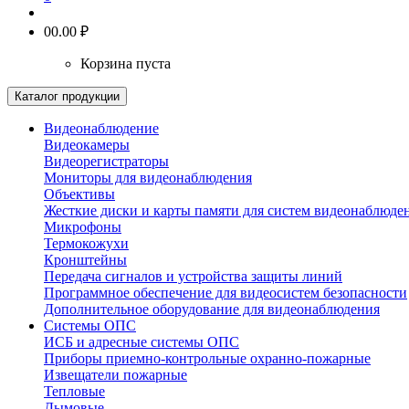
0
0.00 ₽
Корзина пуста
Каталог продукции
Видеонаблюдение
Видеокамеры
Видеорегистраторы
Мониторы для видеонаблюдения
Объективы
Жесткие диски и карты памяти для систем видеонаблюде
Микрофоны
Термокожухи
Кронштейны
Передача сигналов и устройства защиты линий
Программное обеспечение для видеосистем безопасности
Дополнительное оборудование для видеонаблюдения
Системы ОПС
ИСБ и адресные системы ОПС
Приборы приемно-контрольные охранно-пожарные
Извещатели пожарные
Тепловые
Дымовые