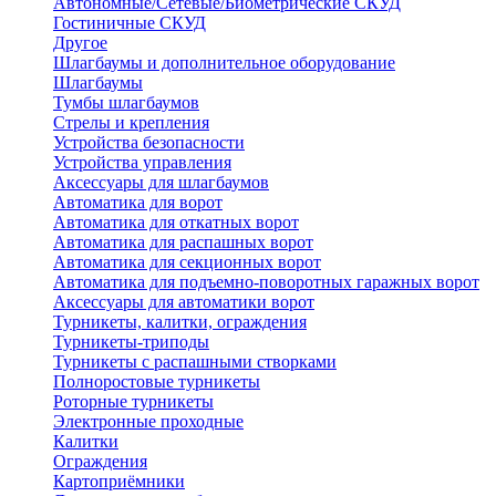
Автономные/Сетевые/Биометрические СКУД
Гостиничные СКУД
Другое
Шлагбаумы и дополнительное оборудование
Шлагбаумы
Тумбы шлагбаумов
Стрелы и крепления
Устройства безопасности
Устройства управления
Аксессуары для шлагбаумов
Автоматика для ворот
Автоматика для откатных ворот
Автоматика для распашных ворот
Автоматика для секционных ворот
Автоматика для подъемно-поворотных гаражных ворот
Аксессуары для автоматики ворот
Турникеты, калитки, ограждения
Турникеты-триподы
Турникеты с распашными створками
Полноростовые турникеты
Роторные турникеты
Электронные проходные
Калитки
Ограждения
Картоприёмники