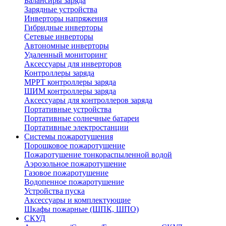
Балансиры заряда
Зарядные устройства
Инверторы напряжения
Гибридные инверторы
Сетевые инверторы
Автономные инверторы
Удаленный мониторинг
Аксессуары для инверторов
Контроллеры заряда
MPPT контроллеры заряда
ШИМ контроллеры заряда
Аксессуары для контроллеров заряда
Портативные устройства
Портативные солнечные батареи
Портативные электростанции
Системы пожаротушения
Порошковое пожаротушение
Пожаротушение тонкораспыленной водой
Аэрозольное пожаротушение
Газовое пожаротушение
Водопенное пожаротушение
Устройства пуска
Аксессуары и комплектующие
Шкафы пожарные (ШПК, ШПО)
СКУД