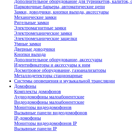
Дополнительное оборудование для турникетов, калиток,
Парковочные барьеры, автоматические цепи
Замки, доводчики, кнопки выхода, аксессуары
Механические замки
Ригельные замки
Электромагнитные замки
Электромеханические замки
Электромеханические защелки
Умные замки
Дверные доводчики
Кнопки выхода
Дополнительное оборудование, аксессуары
Идентификаторы и аксессуары к ним
Досмотровое оборудование, газоанализаторы
Металлодетекторы стационарные
Системы оповещения и музыкальной трансляции
Домофоны
Комплекты домофонов
Аудиодомофоны малоабонентские
Видеодомофоны малоабонентские
Мониторы видеодомофонов
Вызывные панели видеодомофонов
IP-домофоны
Мониторы видеодомофонов IP
Вызывные панели IP