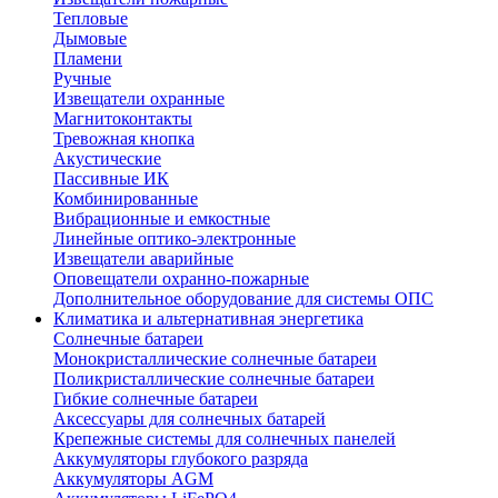
Тепловые
Дымовые
Пламени
Ручные
Извещатели охранные
Магнитоконтакты
Тревожная кнопка
Акустические
Пассивные ИК
Комбинированные
Вибрационные и емкостные
Линейные оптико-электронные
Извещатели аварийные
Оповещатели охранно-пожарные
Дополнительное оборудование для системы ОПС
Климатика и альтернативная энергетика
Солнечные батареи
Монокристаллические солнечные батареи
Поликристаллические солнечные батареи
Гибкие солнечные батареи
Аксессуары для солнечных батарей
Крепежные системы для солнечных панелей
Аккумуляторы глубокого разряда
Аккумуляторы AGM