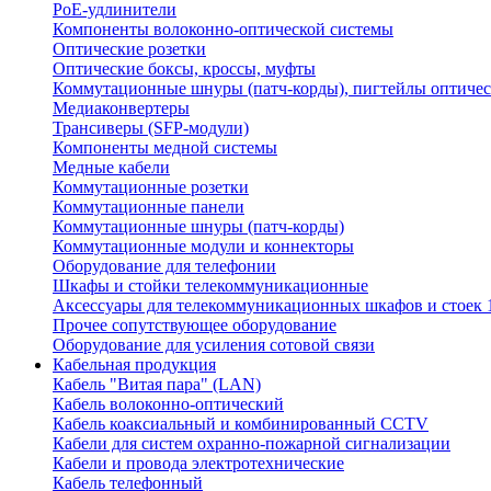
PoE-удлинители
Компоненты волоконно-оптической системы
Оптические розетки
Оптические боксы, кроссы, муфты
Коммутационные шнуры (патч-корды), пигтейлы оптиче
Медиаконвертеры
Трансиверы (SFP-модули)
Компоненты медной системы
Медные кабели
Коммутационные розетки
Коммутационные панели
Коммутационные шнуры (патч-корды)
Коммутационные модули и коннекторы
Оборудование для телефонии
Шкафы и стойки телекоммуникационные
Аксессуары для телекоммуникационных шкафов и стоек 
Прочее сопутствующее оборудование
Оборудование для усиления сотовой связи
Кабельная продукция
Кабель "Витая пара" (LAN)
Кабель волоконно-оптический
Кабель коаксиальный и комбинированный CCTV
Кабели для систем охранно-пожарной сигнализации
Кабели и провода электротехнические
Кабель телефонный