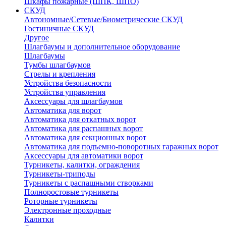
Шкафы пожарные (ШПК, ШПО)
СКУД
Автономные/Сетевые/Биометрические СКУД
Гостиничные СКУД
Другое
Шлагбаумы и дополнительное оборудование
Шлагбаумы
Тумбы шлагбаумов
Стрелы и крепления
Устройства безопасности
Устройства управления
Аксессуары для шлагбаумов
Автоматика для ворот
Автоматика для откатных ворот
Автоматика для распашных ворот
Автоматика для секционных ворот
Автоматика для подъемно-поворотных гаражных ворот
Аксессуары для автоматики ворот
Турникеты, калитки, ограждения
Турникеты-триподы
Турникеты с распашными створками
Полноростовые турникеты
Роторные турникеты
Электронные проходные
Калитки