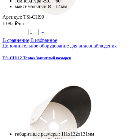
температура -50...+60
мaксимальный Ø 112 мм
Артикул: TSi-CH90
1 082 ₽/шт
+
–
В сравнение
В избранное
Дополнительное оборудование для видеонаблюдения
TSi-CH112 Tantos Защитный козырек
габаритные размеры: 111х132х131мм