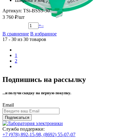
Ширина 9 мм
Артикул: TSi-BSS9-30
3 760 ₽/шт
+
–
В сравнение
В избранное
17 - 30 из 30 товаров
1
2
Подпишись на рассылку
...и получи
скидку на первую покупку.
Email
Подписаться
Служба поддержки:
+7 (978) 892-15-98,
(8692) 55-07-07