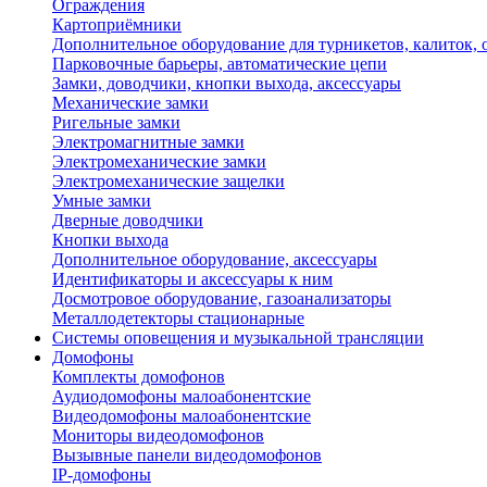
Ограждения
Картоприёмники
Дополнительное оборудование для турникетов, калиток,
Парковочные барьеры, автоматические цепи
Замки, доводчики, кнопки выхода, аксессуары
Механические замки
Ригельные замки
Электромагнитные замки
Электромеханические замки
Электромеханические защелки
Умные замки
Дверные доводчики
Кнопки выхода
Дополнительное оборудование, аксессуары
Идентификаторы и аксессуары к ним
Досмотровое оборудование, газоанализаторы
Металлодетекторы стационарные
Системы оповещения и музыкальной трансляции
Домофоны
Комплекты домофонов
Аудиодомофоны малоабонентские
Видеодомофоны малоабонентские
Мониторы видеодомофонов
Вызывные панели видеодомофонов
IP-домофоны