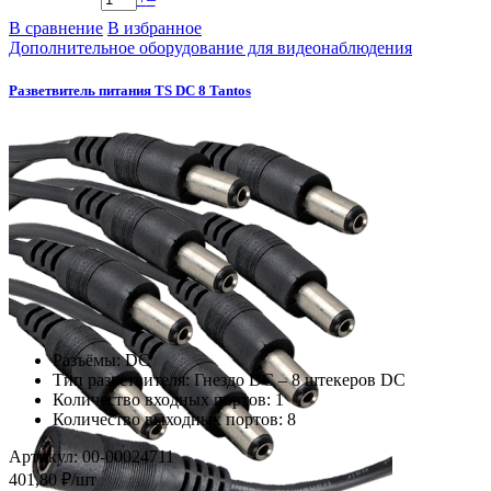
В сравнение
В избранное
Дополнительное оборудование для видеонаблюдения
Разветвитель питания TS DC 8 Tantos
Разъёмы: DC
Тип разветвителя: Гнездо DC – 8 штекеров DC
Количество входных портов: 1
Количество выходных портов: 8
Артикул: 00-00024711
401,80 ₽/шт