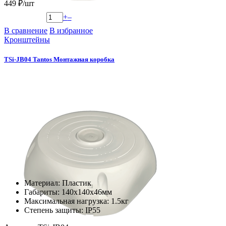
449 ₽/шт
+
–
В сравнение
В избранное
Кронштейны
TSi-JB04 Tantos Монтажная коробка
Материал: Пластик
Габариты: 140х140х46мм
Максимальная нагрузка: 1.5кг
Степень защиты: IP55