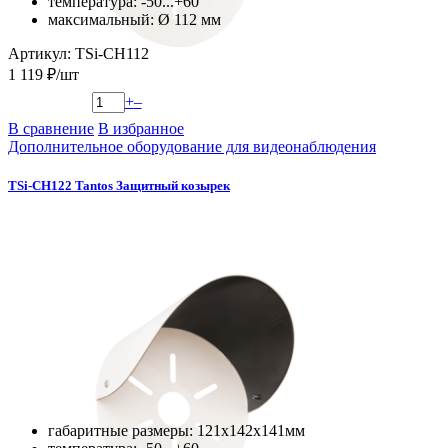
температура: -50...+60
мaксимальный: Ø 112 мм
Артикул: TSi-CH112
1 119 ₽/шт
+
–
В сравнение
В избранное
Дополнительное оборудование для видеонаблюдения
TSi-CH122 Tantos Защитный козырек
габаритные размеры: 121х142х141мм