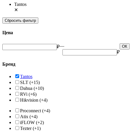
Tantos
✕
Сбросить фильтр
Цена
—
₽
ОК
₽
Бренд
Tantos
SLT
(+15)
Dahua
(+10)
RVi
(+6)
Hikvision
(+4)
Proconnect
(+4)
Atix
(+4)
iFLOW
(+2)
Tezter
(+1)