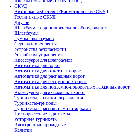
Шкафы пожарные (ШПК, ШПО)
СКУД
Автономные/Сетевые/Биометрические СКУД
Гостиничные СКУД
Другое
Шлагбаумы и дополнительное оборудование
Шлагбаумы
Тумбы шлагбаумов
Стрелы и крепления
Устройства безопасности
Устройства управления
Аксессуары для шлагбаумов
Автоматика для ворот
Автоматика для откатных ворот
Автоматика для распашных ворот
Автоматика для секционных ворот
Автоматика для подъемно-поворотных гаражных ворот
Аксессуары для автоматики ворот
Турникеты, калитки, ограждения
Турникеты-триподы
Турникеты с распашными створками
Полноростовые турникеты
Роторные турникеты
Электронные проходные
Калитки