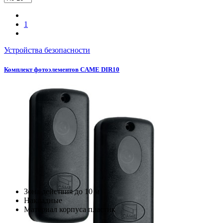
1
Устройства безопасности
Комплект фотоэлементов CAME DIR10
Зона действия до 10 м
Накладные
Материал корпуса пластик