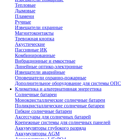
Тепловые
Дымовые
Пламени
Ручные
Извещатели охранные
Магнитоконтакты
Тревожная кнопка
Акустические
Пассивные ИК
Комбинированные
Вибрационные и емкостные
Линейные оптико-электронные
Извещатели аварийные
Оповещатели охранно-пожарные
Дополнительное оборудование для системы ОПС
Климатика и альтернативная энергетика
Солнечные батареи
Монокристаллические солнечные батареи
Поликристаллические солнечные батареи
Гибкие солнечные батареи
Аксессуары для солнечных батарей
Крепежные системы для солнечных панелей
Аккумуляторы глубокого разряда
Аккумуляторы AGM