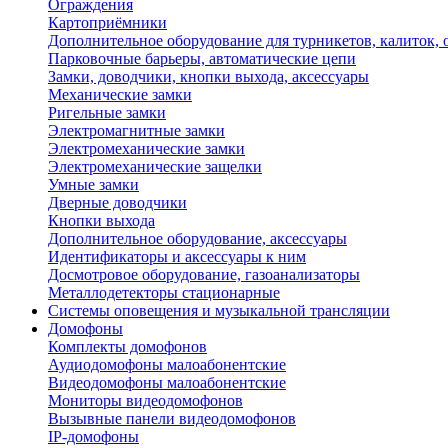
Ограждения
Картоприёмники
Дополнительное оборудование для турникетов, калиток,
Парковочные барьеры, автоматические цепи
Замки, доводчики, кнопки выхода, аксессуары
Механические замки
Ригельные замки
Электромагнитные замки
Электромеханические замки
Электромеханические защелки
Умные замки
Дверные доводчики
Кнопки выхода
Дополнительное оборудование, аксессуары
Идентификаторы и аксессуары к ним
Досмотровое оборудование, газоанализаторы
Металлодетекторы стационарные
Системы оповещения и музыкальной трансляции
Домофоны
Комплекты домофонов
Аудиодомофоны малоабонентские
Видеодомофоны малоабонентские
Мониторы видеодомофонов
Вызывные панели видеодомофонов
IP-домофоны