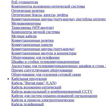
PoE-удлинители
Компоненты волоконно-оптической системы
Оптические розетки
Оптические боксы, кроссы, муфты
Коммутационные шнуры (патч-корды), пигтейлы оптиче
Медиаконвертеры
Трансиверы (SFP-модули)
Компоненты медной системы
Медные кабели
Коммутационные розетки
Коммутационные панели
Коммутационные шнуры (патч-корды)
Коммутационные модули и коннекторы
Оборудование для телефонии
Шкафы и стойки телекоммуникационные
Аксессуары для телекоммуникационных шкафов и стоек 
Прочее сопутствующее оборудование
Оборудование для усиления сотовой связи
Кабельная продукция
Кабель "Витая пара" (LAN)
Кабель волоконно-оптический
Кабель коаксиальный и комбинированный CCTV
Кабели для систем охранно-пожарной сигнализации
Кабели и провода электротехнические
Кабель телефонный