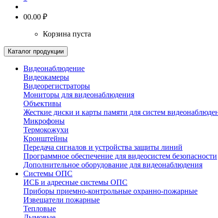
0
0.00 ₽
Корзина пуста
Каталог продукции
Видеонаблюдение
Видеокамеры
Видеорегистраторы
Мониторы для видеонаблюдения
Объективы
Жесткие диски и карты памяти для систем видеонаблюде
Микрофоны
Термокожухи
Кронштейны
Передача сигналов и устройства защиты линий
Программное обеспечение для видеосистем безопасности
Дополнительное оборудование для видеонаблюдения
Системы ОПС
ИСБ и адресные системы ОПС
Приборы приемно-контрольные охранно-пожарные
Извещатели пожарные
Тепловые
Дымовые