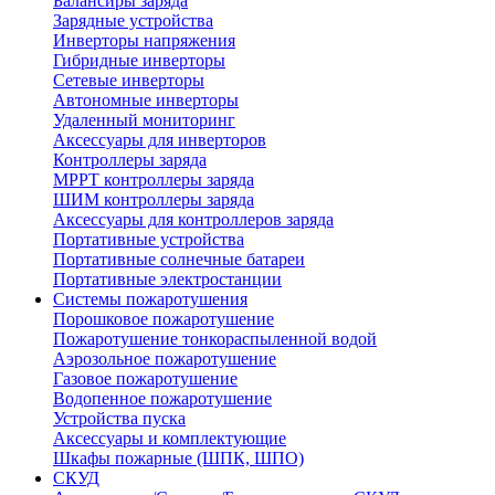
Балансиры заряда
Зарядные устройства
Инверторы напряжения
Гибридные инверторы
Сетевые инверторы
Автономные инверторы
Удаленный мониторинг
Аксессуары для инверторов
Контроллеры заряда
MPPT контроллеры заряда
ШИМ контроллеры заряда
Аксессуары для контроллеров заряда
Портативные устройства
Портативные солнечные батареи
Портативные электростанции
Системы пожаротушения
Порошковое пожаротушение
Пожаротушение тонкораспыленной водой
Аэрозольное пожаротушение
Газовое пожаротушение
Водопенное пожаротушение
Устройства пуска
Аксессуары и комплектующие
Шкафы пожарные (ШПК, ШПО)
СКУД