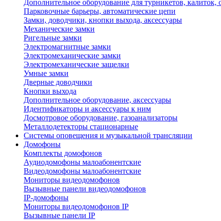
Дополнительное оборудование для турникетов, калиток,
Парковочные барьеры, автоматические цепи
Замки, доводчики, кнопки выхода, аксессуары
Механические замки
Ригельные замки
Электромагнитные замки
Электромеханические замки
Электромеханические защелки
Умные замки
Дверные доводчики
Кнопки выхода
Дополнительное оборудование, аксессуары
Идентификаторы и аксессуары к ним
Досмотровое оборудование, газоанализаторы
Металлодетекторы стационарные
Системы оповещения и музыкальной трансляции
Домофоны
Комплекты домофонов
Аудиодомофоны малоабонентские
Видеодомофоны малоабонентские
Мониторы видеодомофонов
Вызывные панели видеодомофонов
IP-домофоны
Мониторы видеодомофонов IP
Вызывные панели IP