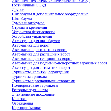
Автономные/Сетевые/Биометрические СКУД
Гостиничные СКУД
Другое
Шлагбаумы и дополнительное оборудование
Шлагбаумы
Тумбы шлагбаумов
Стрелы и крепления
Устройства безопасности
Устройства управления
Аксессуары для шлагбаумов
Автоматика для ворот
Автоматика для откатных ворот
Автоматика для распашных ворот
Автоматика для секционных ворот
Автоматика для подъемно-поворотных гаражных ворот
Аксессуары для автоматики ворот
Турникеты, калитки, ограждения
Турникеты-триподы
Турникеты с распашными створками
Полноростовые турникеты
Роторные турникеты
Электронные проходные
Калитки
Ограждения
Картоприёмники