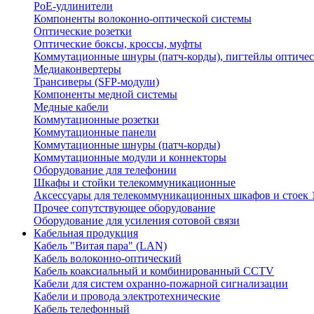
PoE-удлинители
Компоненты волоконно-оптической системы
Оптические розетки
Оптические боксы, кроссы, муфты
Коммутационные шнуры (патч-корды), пигтейлы оптиче
Медиаконвертеры
Трансиверы (SFP-модули)
Компоненты медной системы
Медные кабели
Коммутационные розетки
Коммутационные панели
Коммутационные шнуры (патч-корды)
Коммутационные модули и коннекторы
Оборудование для телефонии
Шкафы и стойки телекоммуникационные
Аксессуары для телекоммуникационных шкафов и стоек 
Прочее сопутствующее оборудование
Оборудование для усиления сотовой связи
Кабельная продукция
Кабель "Витая пара" (LAN)
Кабель волоконно-оптический
Кабель коаксиальный и комбинированный CCTV
Кабели для систем охранно-пожарной сигнализации
Кабели и провода электротехнические
Кабель телефонный