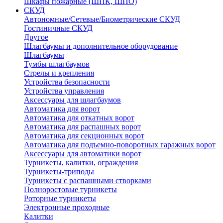
Шкафы пожарные (ШПК, ШПО)
СКУД
Автономные/Сетевые/Биометрические СКУД
Гостиничные СКУД
Другое
Шлагбаумы и дополнительное оборудование
Шлагбаумы
Тумбы шлагбаумов
Стрелы и крепления
Устройства безопасности
Устройства управления
Аксессуары для шлагбаумов
Автоматика для ворот
Автоматика для откатных ворот
Автоматика для распашных ворот
Автоматика для секционных ворот
Автоматика для подъемно-поворотных гаражных ворот
Аксессуары для автоматики ворот
Турникеты, калитки, ограждения
Турникеты-триподы
Турникеты с распашными створками
Полноростовые турникеты
Роторные турникеты
Электронные проходные
Калитки