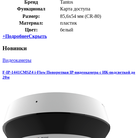
Бренд
Tantos
Функционал
Карта доступа
Размер:
85,6х54 мм (СR-80)
Материал:
пластик
Цвет:
белый
+
Подробнее
Скрыть
Новинки
Видеокамеры
F-IP-1441CMSZ4 i-Flow Поворотная IP-видеокамера c ИК-подсветкой до
20м