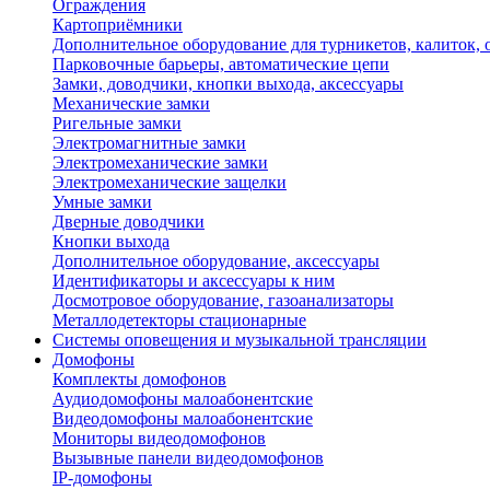
Ограждения
Картоприёмники
Дополнительное оборудование для турникетов, калиток,
Парковочные барьеры, автоматические цепи
Замки, доводчики, кнопки выхода, аксессуары
Механические замки
Ригельные замки
Электромагнитные замки
Электромеханические замки
Электромеханические защелки
Умные замки
Дверные доводчики
Кнопки выхода
Дополнительное оборудование, аксессуары
Идентификаторы и аксессуары к ним
Досмотровое оборудование, газоанализаторы
Металлодетекторы стационарные
Системы оповещения и музыкальной трансляции
Домофоны
Комплекты домофонов
Аудиодомофоны малоабонентские
Видеодомофоны малоабонентские
Мониторы видеодомофонов
Вызывные панели видеодомофонов
IP-домофоны