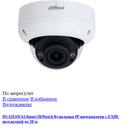
По запросу
/шт
В сравнение
В избранное
Видеокамеры
DS-I203(E)(2.8mm) HiWatch Купольная IP-видеокамера с EXIR-
подсветкой до 30 м