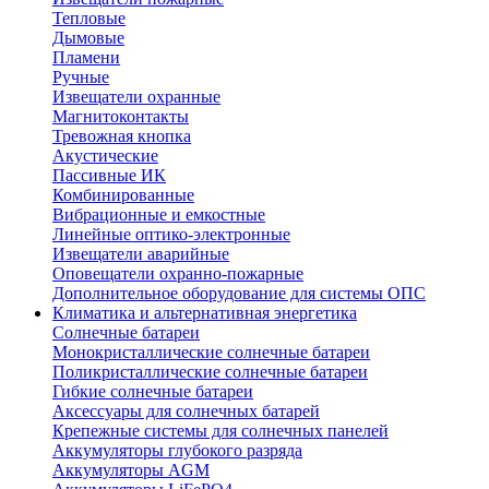
Тепловые
Дымовые
Пламени
Ручные
Извещатели охранные
Магнитоконтакты
Тревожная кнопка
Акустические
Пассивные ИК
Комбинированные
Вибрационные и емкостные
Линейные оптико-электронные
Извещатели аварийные
Оповещатели охранно-пожарные
Дополнительное оборудование для системы ОПС
Климатика и альтернативная энергетика
Солнечные батареи
Монокристаллические солнечные батареи
Поликристаллические солнечные батареи
Гибкие солнечные батареи
Аксессуары для солнечных батарей
Крепежные системы для солнечных панелей
Аккумуляторы глубокого разряда
Аккумуляторы AGM