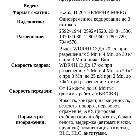
Видео:
Формат сжатия:
H.265, H.264 HP/MP/BP, MJPEG
Одновременное кодирование до 3
Видеопоток:
потоков
2592×1944, 2592×1520, 2048×1536,
Разрешение:
1920×1080, 1280×960, 1280×720,
704×576
Выкл. WDR/HLC: До 20 к/с при
разрешениях 5 Мп и 4 Мп, до 30 к/
с при 3 Мп и ниже. Вкл.
Скорость кадров:
WDR/HLC: До 17 к/с при
разрешениях 5 Мп и 4 Мп, до 29 к/
с при 3 Мп, до 25 к/с при 2 Мп, до
30к/с при разрешениях ниже
От 16 кбит/с до 16 Мбит/с
Скорость передачи:
(режимы работы VBR/CBR)
Яркость, контраст, насыщенность,
резкость, поворот, переворот,
отражение, АРУ, цифровая
Параметры
стабилизация изображения, баланс
изображения:
белого, выдержка (автоматически,
вручную), компенсация засветки,
BLC, HLC, антитуман,