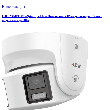
Видеокамеры
F-IC-2384PCMS/A(4mm) i-Flow Панорамная IP-видеокамера с Smart-
подсветкой до 30м