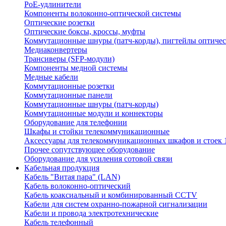
PoE-удлинители
Компоненты волоконно-оптической системы
Оптические розетки
Оптические боксы, кроссы, муфты
Коммутационные шнуры (патч-корды), пигтейлы оптиче
Медиаконвертеры
Трансиверы (SFP-модули)
Компоненты медной системы
Медные кабели
Коммутационные розетки
Коммутационные панели
Коммутационные шнуры (патч-корды)
Коммутационные модули и коннекторы
Оборудование для телефонии
Шкафы и стойки телекоммуникационные
Аксессуары для телекоммуникационных шкафов и стоек 
Прочее сопутствующее оборудование
Оборудование для усиления сотовой связи
Кабельная продукция
Кабель "Витая пара" (LAN)
Кабель волоконно-оптический
Кабель коаксиальный и комбинированный CCTV
Кабели для систем охранно-пожарной сигнализации
Кабели и провода электротехнические
Кабель телефонный