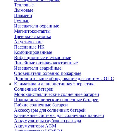
Тепловые
Дымовые
Пламени
Ручные
Извещатели охранные
Магнитоконтакты
Тревожная кнопка
Акустические
Пассивные ИК
Комбинированные
Вибрационные и емкостные
Линейные оптико-электронные
Извещатели аварийные
Оповещатели охранно-пожарные
Дополнительное оборудование для системы ОПС
Климатика и альтернативная энергетика
Солнечные батареи
Монокристаллические солнечные батареи
Поликристаллические солнечные батареи
Гибкие солнечные батареи
Аксессуары для солнечных батарей
Крепежные системы для солнечных панелей
Аккумуляторы глубокого разряда
Аккумуляторы AGM