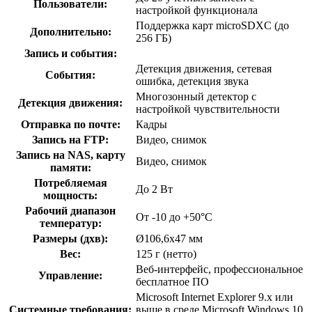
Пользователи:
настройкой функционала
Поддержка карт microSDXC (до
Дополнительно:
256 ГБ)
Запись и события:
Детекция движения, сетевая
События:
ошибка, детекция звука
Многозонный детектор с
Детекция движения:
настройкой чувствительности
Отправка по почте:
Кадры
Запись на FTP:
Видео, снимок
Запись на NAS, карту
Видео, снимок
памяти:
Потребляемая
До 2 Вт
мощность:
Рабочий диапазон
От -10 до +50°С
температур:
Размеры (дхв):
Ø106,6х47 мм
Вес:
125 г (нетто)
Веб-интерфейс, профессиональное
Управление:
бесплатное ПО
Microsoft Internet Explorer 9.x или
Системные требования:
выше в среде Microsoft Windows 10