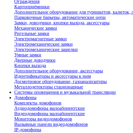
Ограждения
Картоприёмники
Дополнительное оборудование для турникетов, калиток,
Парковочные барьеры, автоматические цепи
Замки, доводчики, кнопки выхода, аксессуары
Механические замки
Ригельные замки
Электромагнитные замки
Электромеханические замки
Электромеханические защелки
Умные замки
Дверные доводчики
Кнопки выхода
Дополнительное оборудование, аксессуары
Идентификаторы и аксессуары к ним
Досмотровое оборудование, газоанализаторы
Металлодетекторы стационарные
Системы оповещения и музыкальной трансляции
Домофоны
Комплекты домофонов
Аудиодомофоны малоабонентские
Видеодомофоны малоабонентские
Мониторы видеодомофонов
Вызывные панели видеодомофонов
IP-домофоны