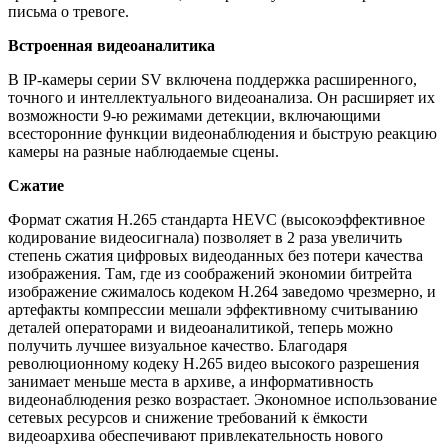
письма о тревоге.
Встроенная видеоаналитика
В IP-камеры серии SV включена поддержка расширенного,
точного и интеллектуального видеоанализа. Он расширяет их
возможности 9-ю режимами детекции, включающими
всесторонние функции видеонаблюдения и быструю реакцию
камеры на разные наблюдаемые сцены.
Сжатие
Формат сжатия H.265 стандарта HEVC (высокоэффективное
кодирование видеосигнала) позволяет в 2 раза увеличить
степень сжатия цифровых видеоданных без потери качества
изображения. Там, где из соображений экономии битрейта
изображение сжималось кодеком Н.264 заведомо чрезмерно, и
артефакты компрессии мешали эффективному считыванию
деталей операторами и видеоаналитикой, теперь можно
получить лучшее визуальное качество. Благодаря
революционному кодеку H.265 видео высокого разрешения
занимает меньше места в архиве, а информативность
видеонаблюдения резко возрастает. Экономное использование
сетевых ресурсов и снижение требований к ёмкости
видеоархива обеспечивают привлекательность нового