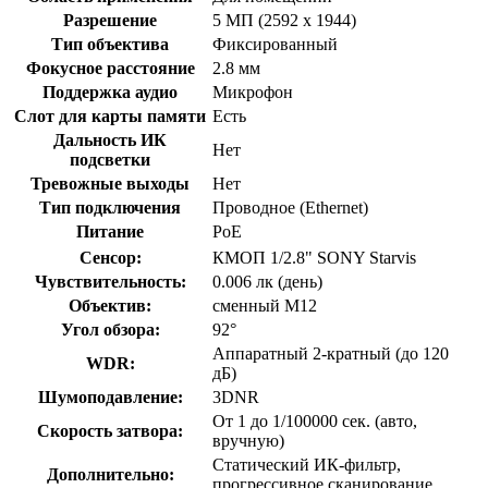
Разрешение
5 МП (2592 x 1944)
Тип объектива
Фиксированный
Фокусное расстояние
2.8 мм
Поддержка аудио
Микрофон
Слот для карты памяти
Есть
Дальность ИК
Нет
подсветки
Тревожные выходы
Нет
Тип подключения
Проводное (Ethernet)
Питание
PoE
Сенсор:
КМОП 1/2.8" SONY Starvis
Чувствительность:
0.006 лк (день)
Объектив:
сменный M12
Угол обзора:
92°
Аппаратный 2-кратный (до 120
WDR:
дБ)
Шумоподавление:
3DNR
От 1 до 1/100000 сек. (авто,
Скорость затвора:
вручную)
Статический ИК-фильтр,
Дополнительно:
прогрессивное сканирование