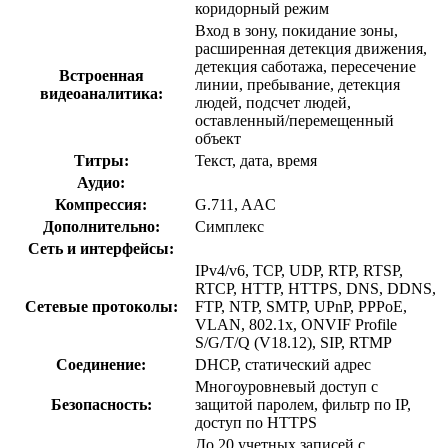
коридорный режим
Вход в зону, покидание зоны,
расширенная детекция движения,
детекция саботажа, пересечение
Встроенная
линии, пребывание, детекция
видеоаналитика:
людей, подсчет людей,
оставленный/перемещенный
объект
Титры:
Текст, дата, время
Аудио:
Компрессия:
G.711, AAC
Дополнительно:
Симплекс
Сеть и интерфейсы:
IPv4/v6, TCP, UDP, RTP, RTSP,
RTCP, HTTP, HTTPS, DNS, DDNS,
Сетевые протоколы:
FTP, NTP, SMTP, UPnP, PPPoE,
VLAN, 802.1x, ONVIF Profile
S/G/T/Q (V18.12), SIP, RTMP
Соединение:
DHCP, статический адрес
Многоуровневый доступ с
Безопасность:
защитой паролем, фильтр по IP,
доступ по HTTPS
До 20 учетных записей с