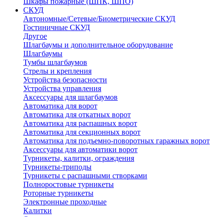
Шкафы пожарные (ШПК, ШПО)
СКУД
Автономные/Сетевые/Биометрические СКУД
Гостиничные СКУД
Другое
Шлагбаумы и дополнительное оборудование
Шлагбаумы
Тумбы шлагбаумов
Стрелы и крепления
Устройства безопасности
Устройства управления
Аксессуары для шлагбаумов
Автоматика для ворот
Автоматика для откатных ворот
Автоматика для распашных ворот
Автоматика для секционных ворот
Автоматика для подъемно-поворотных гаражных ворот
Аксессуары для автоматики ворот
Турникеты, калитки, ограждения
Турникеты-триподы
Турникеты с распашными створками
Полноростовые турникеты
Роторные турникеты
Электронные проходные
Калитки