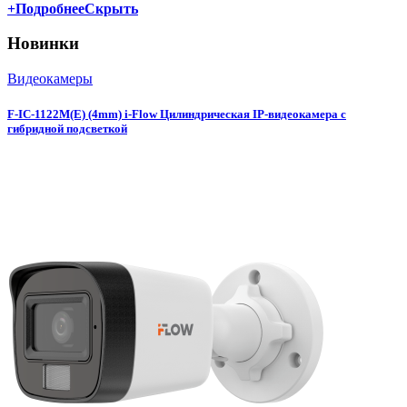
+
Подробнее
Скрыть
Новинки
Видеокамеры
F-IC-1122M(E) (4mm) i-Flow Цилиндрическая IP-видеокамера с
гибридной подсветкой