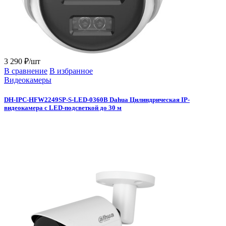
3 290 ₽/шт
В сравнение
В избранное
Видеокамеры
DH-IPC-HFW2249SP-S-LED-0360B Dahua Цилиндрическая IP-
видеокамера с LED-подсветкой до 30 м