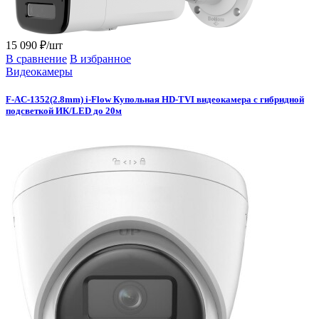
15 090 ₽/шт
В сравнение
В избранное
Видеокамеры
F-AC-1352(2.8mm) i-Flow Купольная HD-TVI видеокамера с гибридной
подсветкой ИК/LED до 20м