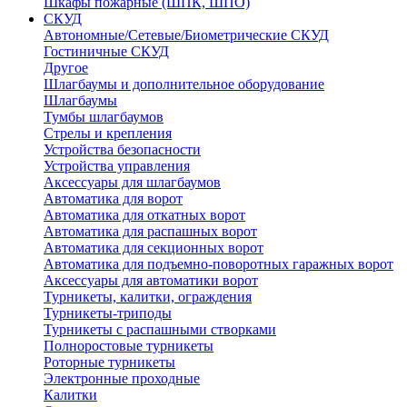
Шкафы пожарные (ШПК, ШПО)
СКУД
Автономные/Сетевые/Биометрические СКУД
Гостиничные СКУД
Другое
Шлагбаумы и дополнительное оборудование
Шлагбаумы
Тумбы шлагбаумов
Стрелы и крепления
Устройства безопасности
Устройства управления
Аксессуары для шлагбаумов
Автоматика для ворот
Автоматика для откатных ворот
Автоматика для распашных ворот
Автоматика для секционных ворот
Автоматика для подъемно-поворотных гаражных ворот
Аксессуары для автоматики ворот
Турникеты, калитки, ограждения
Турникеты-триподы
Турникеты с распашными створками
Полноростовые турникеты
Роторные турникеты
Электронные проходные
Калитки