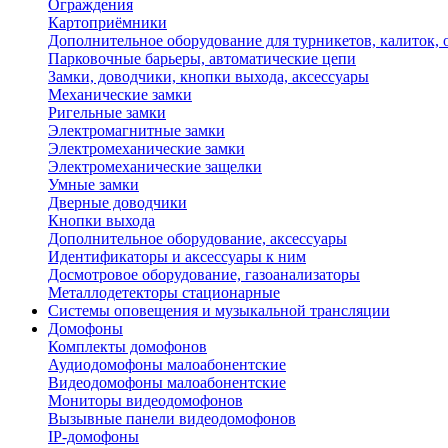
Ограждения
Картоприёмники
Дополнительное оборудование для турникетов, калиток,
Парковочные барьеры, автоматические цепи
Замки, доводчики, кнопки выхода, аксессуары
Механические замки
Ригельные замки
Электромагнитные замки
Электромеханические замки
Электромеханические защелки
Умные замки
Дверные доводчики
Кнопки выхода
Дополнительное оборудование, аксессуары
Идентификаторы и аксессуары к ним
Досмотровое оборудование, газоанализаторы
Металлодетекторы стационарные
Системы оповещения и музыкальной трансляции
Домофоны
Комплекты домофонов
Аудиодомофоны малоабонентские
Видеодомофоны малоабонентские
Мониторы видеодомофонов
Вызывные панели видеодомофонов
IP-домофоны