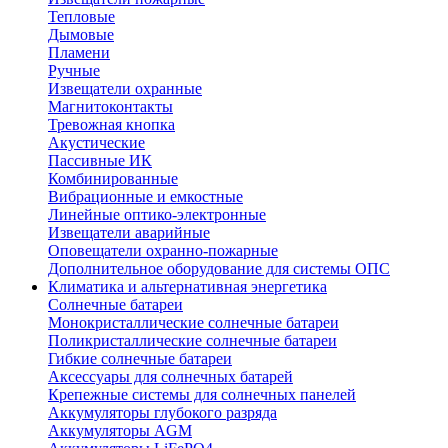
Тепловые
Дымовые
Пламени
Ручные
Извещатели охранные
Магнитоконтакты
Тревожная кнопка
Акустические
Пассивные ИК
Комбинированные
Вибрационные и емкостные
Линейные оптико-электронные
Извещатели аварийные
Оповещатели охранно-пожарные
Дополнительное оборудование для системы ОПС
Климатика и альтернативная энергетика
Солнечные батареи
Монокристаллические солнечные батареи
Поликристаллические солнечные батареи
Гибкие солнечные батареи
Аксессуары для солнечных батарей
Крепежные системы для солнечных панелей
Аккумуляторы глубокого разряда
Аккумуляторы AGM