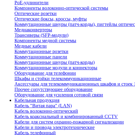
PoE-удлинители
Компоненты волоконно-оптической системы
Оптические розетки
Оптические боксы, кроссы, муфты
Коммутационные шнуры (патч-корды), пигтейлы оптиче
Медиаконвертеры
Трансиверы (SFP-модули)
Компоненты медной системы
Медные кабели
Коммутационные розетки
Коммутационные панели
Коммутационные шнуры (патч-корды)
Коммутационные модули и коннекторы
Оборудование для телефонии
Шкафы и стойки телекоммуникационные
Аксессуары для телекоммуникационных шкафов и стоек 
Прочее сопутствующее оборудование
Оборудование для усиления сотовой связи
Кабельная продукция
Кабель "Витая пара" (LAN)
Кабель волоконно-оптический
Кабель коаксиальный и комбинированный CCTV
Кабели для систем охранно-пожарной сигнализации
Кабели и провода электротехнические
Кабель телефонный