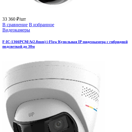
33 360 ₽/шт
В сравнение
В избранное
Видеокамеры
F-IC-1366PCM/A(2.8mm) i-Flow Купольная IP-видеокамера с гибридной
подсветкой до 30м