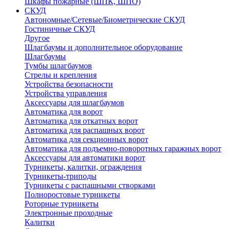
Шкафы пожарные (ШПК, ШПО)
СКУД
Автономные/Сетевые/Биометрические СКУД
Гостиничные СКУД
Другое
Шлагбаумы и дополнительное оборудование
Шлагбаумы
Тумбы шлагбаумов
Стрелы и крепления
Устройства безопасности
Устройства управления
Аксессуары для шлагбаумов
Автоматика для ворот
Автоматика для откатных ворот
Автоматика для распашных ворот
Автоматика для секционных ворот
Автоматика для подъемно-поворотных гаражных ворот
Аксессуары для автоматики ворот
Турникеты, калитки, ограждения
Турникеты-триподы
Турникеты с распашными створками
Полноростовые турникеты
Роторные турникеты
Электронные проходные
Калитки