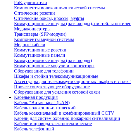
PoE-удлинители
Компоненты волоконно-оптической системы
Оптические розетки
Оптические боксы, кроссы, муфты
Коммутационные шнуры (патч-корды), пигтейлы оптиче
Медиаконвертеры
Трансиверы (SFP-модули)
Компоненты медной системы
Медные кабели
Коммутационные розетки
Коммутационные панели
Коммутационные шнуры (патч-корды)
Коммутационные модули и коннекторы
Оборудование для телефонии
Шкафы и стойки телекоммуникационные
Аксессуары для телекоммуникационных шкафов и стоек 
Прочее сопутствующее оборудование
Оборудование для усиления сотовой связи
Кабельная продукция
Кабель "Витая пара" (LAN)
Кабель волоконно-оптический
Кабель коаксиальный и комбинированный CCTV
Кабели для систем охранно-пожарной сигнализации
Кабели и провода электротехнические
Кабель телефонный