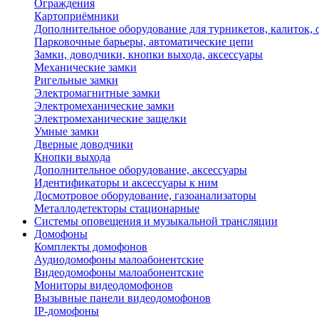
Ограждения
Картоприёмники
Дополнительное оборудование для турникетов, калиток,
Парковочные барьеры, автоматические цепи
Замки, доводчики, кнопки выхода, аксессуары
Механические замки
Ригельные замки
Электромагнитные замки
Электромеханические замки
Электромеханические защелки
Умные замки
Дверные доводчики
Кнопки выхода
Дополнительное оборудование, аксессуары
Идентификаторы и аксессуары к ним
Досмотровое оборудование, газоанализаторы
Металлодетекторы стационарные
Системы оповещения и музыкальной трансляции
Домофоны
Комплекты домофонов
Аудиодомофоны малоабонентские
Видеодомофоны малоабонентские
Мониторы видеодомофонов
Вызывные панели видеодомофонов
IP-домофоны