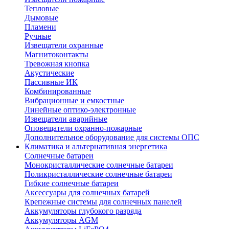
Тепловые
Дымовые
Пламени
Ручные
Извещатели охранные
Магнитоконтакты
Тревожная кнопка
Акустические
Пассивные ИК
Комбинированные
Вибрационные и емкостные
Линейные оптико-электронные
Извещатели аварийные
Оповещатели охранно-пожарные
Дополнительное оборудование для системы ОПС
Климатика и альтернативная энергетика
Солнечные батареи
Монокристаллические солнечные батареи
Поликристаллические солнечные батареи
Гибкие солнечные батареи
Аксессуары для солнечных батарей
Крепежные системы для солнечных панелей
Аккумуляторы глубокого разряда
Аккумуляторы AGM