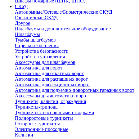
Шкафы пожарные (ШПК, ШПО)
СКУД
Автономные/Сетевые/Биометрические СКУД
Гостиничные СКУД
Другое
Шлагбаумы и дополнительное оборудование
Шлагбаумы
Тумбы шлагбаумов
Стрелы и крепления
Устройства безопасности
Устройства управления
Аксессуары для шлагбаумов
Автоматика для ворот
Автоматика для откатных ворот
Автоматика для распашных ворот
Автоматика для секционных ворот
Автоматика для подъемно-поворотных гаражных ворот
Аксессуары для автоматики ворот
Турникеты, калитки, ограждения
Турникеты-триподы
Турникеты с распашными створками
Полноростовые турникеты
Роторные турникеты
Электронные проходные
Калитки