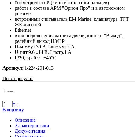
биометрический (лицо и отпечатки пальцев)
работа в составе АРМ "Орион Про" и в автономном
режиме
встроенный считыватель EM-Marine, клавиатура, TFT
ЖК-дисплей
Ethernet
вход подключения датчика двери, кнопки "Выход",
релейный выход НЗ/НР
U-коммут.36 В, I-коммут.2 А
U-пит.9.6...14 В, I-потр.1 А
IP20, t-раб.0...+45°С
Артикул
:
1-224-291-013
По запросу
/шт
Кол-во
+
–
В корзину
Описание
Характеристики
Документация
Сертификаты