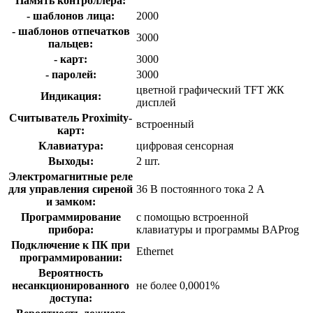
Память контроллера:
- шаблонов лица:
2000
- шаблонов отпечатков
3000
пальцев:
- карт:
3000
- паролей:
3000
цветной графический TFT ЖК
Индикация:
дисплей
Считыватель Proximity-
встроенный
карт:
Клавиатура:
цифровая сенсорная
Выходы:
2 шт.
Электромагнитные реле
для управления сиреной
36 В постоянного тока 2 А
и замком:
Программирование
с помощью встроенной
прибора:
клавиатуры и программы BAProg
Подключение к ПК при
Ethernet
программировании:
Вероятность
несанкционированного
не более 0,0001%
доступа: