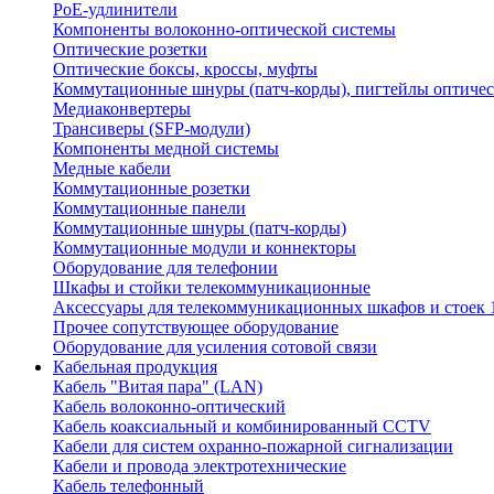
PoE-удлинители
Компоненты волоконно-оптической системы
Оптические розетки
Оптические боксы, кроссы, муфты
Коммутационные шнуры (патч-корды), пигтейлы оптиче
Медиаконвертеры
Трансиверы (SFP-модули)
Компоненты медной системы
Медные кабели
Коммутационные розетки
Коммутационные панели
Коммутационные шнуры (патч-корды)
Коммутационные модули и коннекторы
Оборудование для телефонии
Шкафы и стойки телекоммуникационные
Аксессуары для телекоммуникационных шкафов и стоек 
Прочее сопутствующее оборудование
Оборудование для усиления сотовой связи
Кабельная продукция
Кабель "Витая пара" (LAN)
Кабель волоконно-оптический
Кабель коаксиальный и комбинированный CCTV
Кабели для систем охранно-пожарной сигнализации
Кабели и провода электротехнические
Кабель телефонный