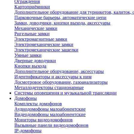
Ограждения
Картоприёмники
Дополнительное оборудование для турникетов, калиток,
Парковочные барьеры, автоматические цепи
Замки, доводчики, кнопки выхода, аксессуары
Механические замки
Ригельные замки
Электромагнитные замки
Электромеханические замки
Электромеханические защелки
Умные замки
Дверные доводчики
Кнопки выхода
Дополнительное оборудование, аксессуары
Идентификаторы и аксессуары к ним
Досмотровое оборудование, газоанализаторы
Металлодетекторы стационарные
Системы оповещения и музыкальной трансляции
Домофоны
Комплекты домофонов
Аудиодомофоны малоабонентские
Видеодомофоны малоабонентские
Мониторы видеодомофонов
Вызывные панели видеодомофонов
IP-домофоны