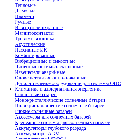
Тепловые
Дымовые
Пламени
Ручные
Извещатели охранные
Магнитоконтакты
Тревожная кнопка
Акустические
Пассивные ИК
Комбинированные
Вибрационные и емкостные
Линейные оптико-электронные
Извещатели аварийные
Оповещатели охранно-пожарные
Дополнительное оборудование для системы ОПС
Климатика и альтернативная энергетика
Солнечные батареи
Монокристаллические солнечные батареи
Поликристаллические солнечные батареи
Гибкие солнечные батареи
Аксессуары для солнечных батарей
Крепежные системы для солнечных панелей
Аккумуляторы глубокого разряда
Аккумуляторы AGM