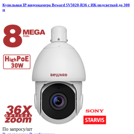
Купольная IP-видеокамера Beward SV5020-R36 с ИК-подсветкой до 300
м
По запросу
/шт