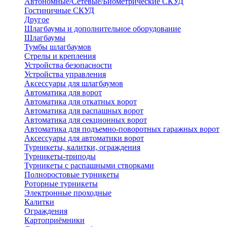
Автономные/Сетевые/Биометрические СКУД
Гостиничные СКУД
Другое
Шлагбаумы и дополнительное оборудование
Шлагбаумы
Тумбы шлагбаумов
Стрелы и крепления
Устройства безопасности
Устройства управления
Аксессуары для шлагбаумов
Автоматика для ворот
Автоматика для откатных ворот
Автоматика для распашных ворот
Автоматика для секционных ворот
Автоматика для подъемно-поворотных гаражных ворот
Аксессуары для автоматики ворот
Турникеты, калитки, ограждения
Турникеты-триподы
Турникеты с распашными створками
Полноростовые турникеты
Роторные турникеты
Электронные проходные
Калитки
Ограждения
Картоприёмники