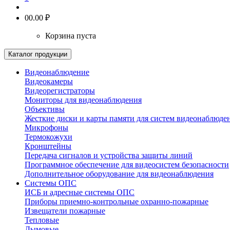
0
0.00 ₽
Корзина пуста
Каталог продукции
Видеонаблюдение
Видеокамеры
Видеорегистраторы
Мониторы для видеонаблюдения
Объективы
Жесткие диски и карты памяти для систем видеонаблюде
Микрофоны
Термокожухи
Кронштейны
Передача сигналов и устройства защиты линий
Программное обеспечение для видеосистем безопасности
Дополнительное оборудование для видеонаблюдения
Системы ОПС
ИСБ и адресные системы ОПС
Приборы приемно-контрольные охранно-пожарные
Извещатели пожарные
Тепловые
Дымовые