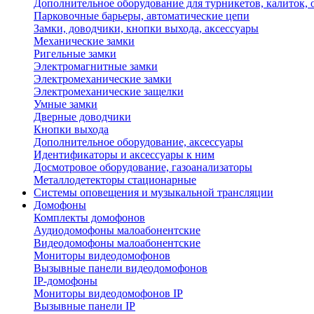
Дополнительное оборудование для турникетов, калиток,
Парковочные барьеры, автоматические цепи
Замки, доводчики, кнопки выхода, аксессуары
Механические замки
Ригельные замки
Электромагнитные замки
Электромеханические замки
Электромеханические защелки
Умные замки
Дверные доводчики
Кнопки выхода
Дополнительное оборудование, аксессуары
Идентификаторы и аксессуары к ним
Досмотровое оборудование, газоанализаторы
Металлодетекторы стационарные
Системы оповещения и музыкальной трансляции
Домофоны
Комплекты домофонов
Аудиодомофоны малоабонентские
Видеодомофоны малоабонентские
Мониторы видеодомофонов
Вызывные панели видеодомофонов
IP-домофоны
Мониторы видеодомофонов IP
Вызывные панели IP