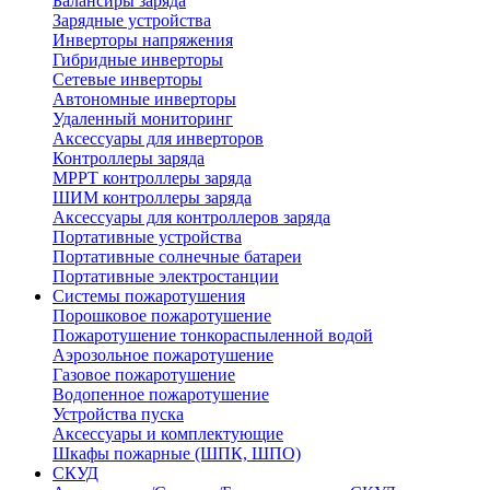
Балансиры заряда
Зарядные устройства
Инверторы напряжения
Гибридные инверторы
Сетевые инверторы
Автономные инверторы
Удаленный мониторинг
Аксессуары для инверторов
Контроллеры заряда
MPPT контроллеры заряда
ШИМ контроллеры заряда
Аксессуары для контроллеров заряда
Портативные устройства
Портативные солнечные батареи
Портативные электростанции
Системы пожаротушения
Порошковое пожаротушение
Пожаротушение тонкораспыленной водой
Аэрозольное пожаротушение
Газовое пожаротушение
Водопенное пожаротушение
Устройства пуска
Аксессуары и комплектующие
Шкафы пожарные (ШПК, ШПО)
СКУД