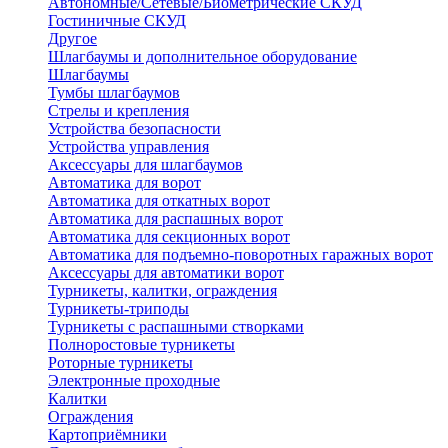
Автономные/Сетевые/Биометрические СКУД
Гостиничные СКУД
Другое
Шлагбаумы и дополнительное оборудование
Шлагбаумы
Тумбы шлагбаумов
Стрелы и крепления
Устройства безопасности
Устройства управления
Аксессуары для шлагбаумов
Автоматика для ворот
Автоматика для откатных ворот
Автоматика для распашных ворот
Автоматика для секционных ворот
Автоматика для подъемно-поворотных гаражных ворот
Аксессуары для автоматики ворот
Турникеты, калитки, ограждения
Турникеты-триподы
Турникеты с распашными створками
Полноростовые турникеты
Роторные турникеты
Электронные проходные
Калитки
Ограждения
Картоприёмники