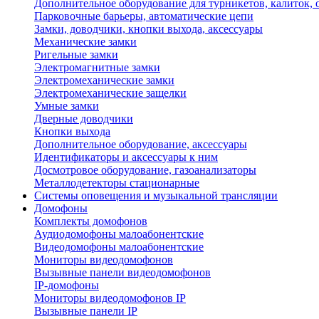
Дополнительное оборудование для турникетов, калиток,
Парковочные барьеры, автоматические цепи
Замки, доводчики, кнопки выхода, аксессуары
Механические замки
Ригельные замки
Электромагнитные замки
Электромеханические замки
Электромеханические защелки
Умные замки
Дверные доводчики
Кнопки выхода
Дополнительное оборудование, аксессуары
Идентификаторы и аксессуары к ним
Досмотровое оборудование, газоанализаторы
Металлодетекторы стационарные
Системы оповещения и музыкальной трансляции
Домофоны
Комплекты домофонов
Аудиодомофоны малоабонентские
Видеодомофоны малоабонентские
Мониторы видеодомофонов
Вызывные панели видеодомофонов
IP-домофоны
Мониторы видеодомофонов IP
Вызывные панели IP