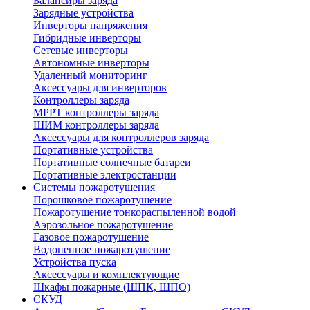
Балансиры заряда
Зарядные устройства
Инверторы напряжения
Гибридные инверторы
Сетевые инверторы
Автономные инверторы
Удаленный мониторинг
Аксессуары для инверторов
Контроллеры заряда
MPPT контроллеры заряда
ШИМ контроллеры заряда
Аксессуары для контроллеров заряда
Портативные устройства
Портативные солнечные батареи
Портативные электростанции
Системы пожаротушения
Порошковое пожаротушение
Пожаротушение тонкораспыленной водой
Аэрозольное пожаротушение
Газовое пожаротушение
Водопенное пожаротушение
Устройства пуска
Аксессуары и комплектующие
Шкафы пожарные (ШПК, ШПО)
СКУД