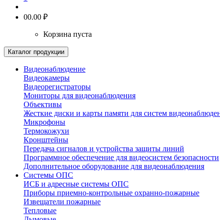
0
0.00 ₽
Корзина пуста
Каталог продукции
Видеонаблюдение
Видеокамеры
Видеорегистраторы
Мониторы для видеонаблюдения
Объективы
Жесткие диски и карты памяти для систем видеонаблюде
Микрофоны
Термокожухи
Кронштейны
Передача сигналов и устройства защиты линий
Программное обеспечение для видеосистем безопасности
Дополнительное оборудование для видеонаблюдения
Системы ОПС
ИСБ и адресные системы ОПС
Приборы приемно-контрольные охранно-пожарные
Извещатели пожарные
Тепловые
Дымовые