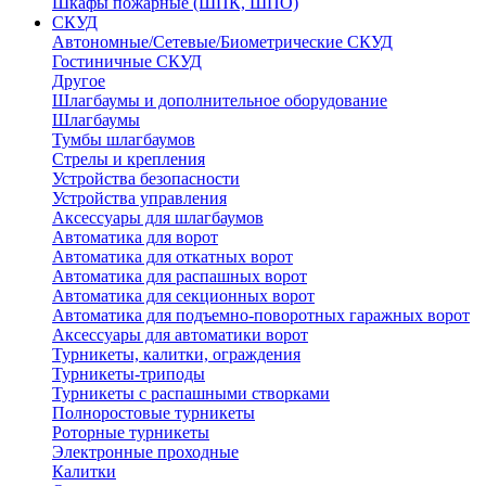
Шкафы пожарные (ШПК, ШПО)
СКУД
Автономные/Сетевые/Биометрические СКУД
Гостиничные СКУД
Другое
Шлагбаумы и дополнительное оборудование
Шлагбаумы
Тумбы шлагбаумов
Стрелы и крепления
Устройства безопасности
Устройства управления
Аксессуары для шлагбаумов
Автоматика для ворот
Автоматика для откатных ворот
Автоматика для распашных ворот
Автоматика для секционных ворот
Автоматика для подъемно-поворотных гаражных ворот
Аксессуары для автоматики ворот
Турникеты, калитки, ограждения
Турникеты-триподы
Турникеты с распашными створками
Полноростовые турникеты
Роторные турникеты
Электронные проходные
Калитки