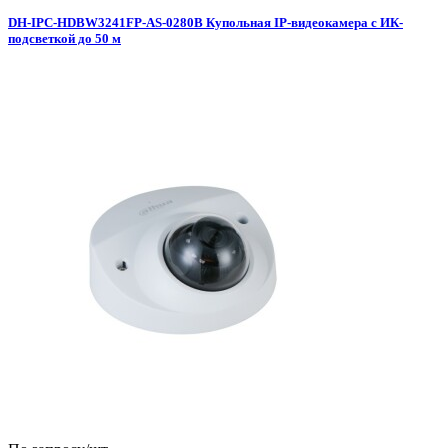
DH-IPC-HDBW3241FP-AS-0280B Купольная IP-видеокамера с ИК-
подсветкой до 50 м