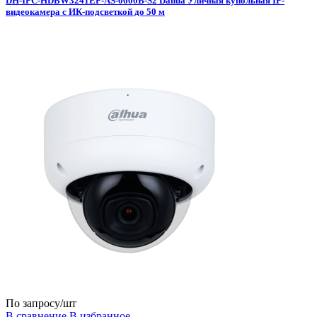
DH-IPC-HDBW3241EP-AS-0600B-S2 Dahua Уличная купольная IP-
видеокамера с ИК-подсветкой до 50 м
По запросу
/шт
В сравнение
В избранное