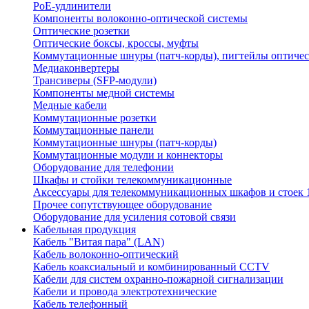
PoE-удлинители
Компоненты волоконно-оптической системы
Оптические розетки
Оптические боксы, кроссы, муфты
Коммутационные шнуры (патч-корды), пигтейлы оптиче
Медиаконвертеры
Трансиверы (SFP-модули)
Компоненты медной системы
Медные кабели
Коммутационные розетки
Коммутационные панели
Коммутационные шнуры (патч-корды)
Коммутационные модули и коннекторы
Оборудование для телефонии
Шкафы и стойки телекоммуникационные
Аксессуары для телекоммуникационных шкафов и стоек 
Прочее сопутствующее оборудование
Оборудование для усиления сотовой связи
Кабельная продукция
Кабель "Витая пара" (LAN)
Кабель волоконно-оптический
Кабель коаксиальный и комбинированный CCTV
Кабели для систем охранно-пожарной сигнализации
Кабели и провода электротехнические
Кабель телефонный