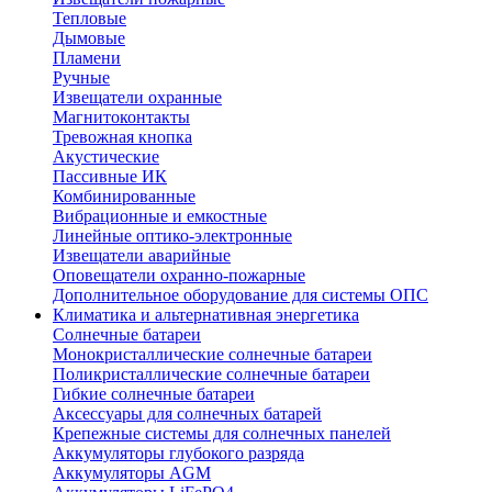
Тепловые
Дымовые
Пламени
Ручные
Извещатели охранные
Магнитоконтакты
Тревожная кнопка
Акустические
Пассивные ИК
Комбинированные
Вибрационные и емкостные
Линейные оптико-электронные
Извещатели аварийные
Оповещатели охранно-пожарные
Дополнительное оборудование для системы ОПС
Климатика и альтернативная энергетика
Солнечные батареи
Монокристаллические солнечные батареи
Поликристаллические солнечные батареи
Гибкие солнечные батареи
Аксессуары для солнечных батарей
Крепежные системы для солнечных панелей
Аккумуляторы глубокого разряда
Аккумуляторы AGM