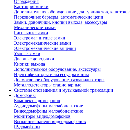
Ограждения
Картоприёмники
Дополнительное оборудование для турникетов, калиток,
Парковочные барьеры, автоматические цепи
Замки, доводчики, кнопки выхода, аксессуары
Механические замки
Ригельные замки
Электромагнитные замки
Электромеханические замки
Электромеханические защелки
Умные замки
Дверные доводчики
Кнопки выхода
Дополнительное оборудование, аксессуары
Идентификаторы и аксессуары к ним
Досмотровое оборудование, газоанализаторы
Металлодетекторы стационарные
Системы оповещения и музыкальной трансляции
Домофоны
Комплекты домофонов
Аудиодомофоны малоабонентские
Видеодомофоны малоабонентские
Мониторы видеодомофонов
Вызывные панели видеодомофонов
IP-домофоны