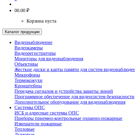
0
0.00 ₽
Корзина пуста
Каталог продукции
Видеонаблюдение
Видеокамеры
Видеорегистраторы
Мониторы для видеонаблюдения
Объективы
Жесткие диски и карты памяти для систем видеонаблюде
Микрофоны
Термокожухи
Кронштейны
Передача сигналов и устройства защиты линий
Программное обеспечение для видеосистем безопасности
Дополнительное оборудование для видеонаблюдения
Системы ОПС
ИСБ и адресные системы ОПС
Приборы приемно-контрольные охранно-пожарные
Извещатели пожарные
Тепловые
Дымовые