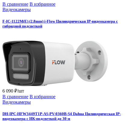
В сравнение
В избранное
Видеокамеры
F-IC-1122M(E) (2.8mm) i-Flow Цилиндрическая IP-видеокамера с
гибридной подсветкой
6 090 ₽/шт
В сравнение
В избранное
Видеокамеры
DH-IPC-HFW3449T1P-AS-PV-0360B-S4 Dahua Цилиндрическая IP-
видеокамера с ИК-подсветкой до 30 м