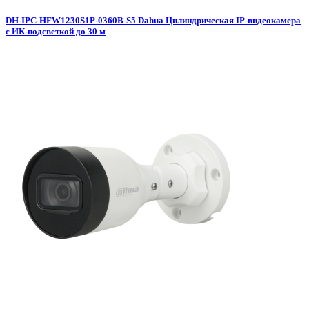
DH-IPC-HFW1230S1P-0360B-S5 Dahua Цилиндрическая IP-видеокамера
с ИК-подсветкой до 30 м