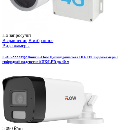
По запросу
/шт
В сравнение
В избранное
Видеокамеры
F-AC-2222M(2.8mm) i-Flow Цилиндрическая HD-TVI видеокамера с
гибридной подсветкой ИК/LED до 40 м
5 090 ₽/шт