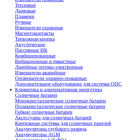
Тепловые
Дымовые
Пламени
Ручные
Извещатели охранные
Магнитоконтакты
Тревожная кнопка
Акустические
Пассивные ИК
Комбинированные
Вибрационные и емкостные
Линейные оптико-электронные
Извещатели аварийные
Оповещатели охранно-пожарные
Дополнительное оборудование для системы ОПС
Климатика и альтернативная энергетика
Солнечные батареи
Монокристаллические солнечные батареи
Поликристаллические солнечные батареи
Гибкие солнечные батареи
Аксессуары для солнечных батарей
Крепежные системы для солнечных панелей
Аккумуляторы глубокого разряда
Аккумуляторы AGM