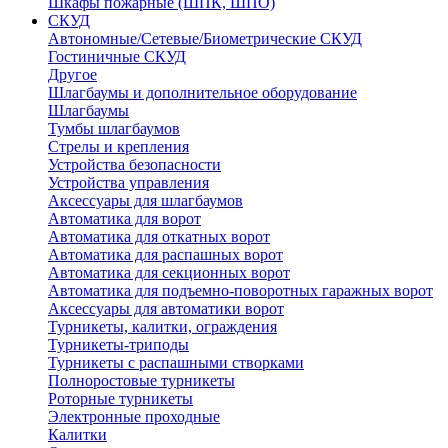
Шкафы пожарные (ШПК, ШПО)
СКУД
Автономные/Сетевые/Биометрические СКУД
Гостиничные СКУД
Другое
Шлагбаумы и дополнительное оборудование
Шлагбаумы
Тумбы шлагбаумов
Стрелы и крепления
Устройства безопасности
Устройства управления
Аксессуары для шлагбаумов
Автоматика для ворот
Автоматика для откатных ворот
Автоматика для распашных ворот
Автоматика для секционных ворот
Автоматика для подъемно-поворотных гаражных ворот
Аксессуары для автоматики ворот
Турникеты, калитки, ограждения
Турникеты-триподы
Турникеты с распашными створками
Полноростовые турникеты
Роторные турникеты
Электронные проходные
Калитки