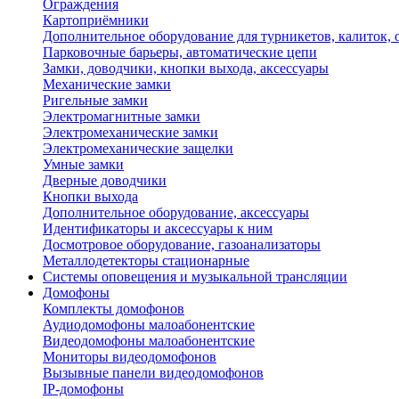
Ограждения
Картоприёмники
Дополнительное оборудование для турникетов, калиток,
Парковочные барьеры, автоматические цепи
Замки, доводчики, кнопки выхода, аксессуары
Механические замки
Ригельные замки
Электромагнитные замки
Электромеханические замки
Электромеханические защелки
Умные замки
Дверные доводчики
Кнопки выхода
Дополнительное оборудование, аксессуары
Идентификаторы и аксессуары к ним
Досмотровое оборудование, газоанализаторы
Металлодетекторы стационарные
Системы оповещения и музыкальной трансляции
Домофоны
Комплекты домофонов
Аудиодомофоны малоабонентские
Видеодомофоны малоабонентские
Мониторы видеодомофонов
Вызывные панели видеодомофонов
IP-домофоны