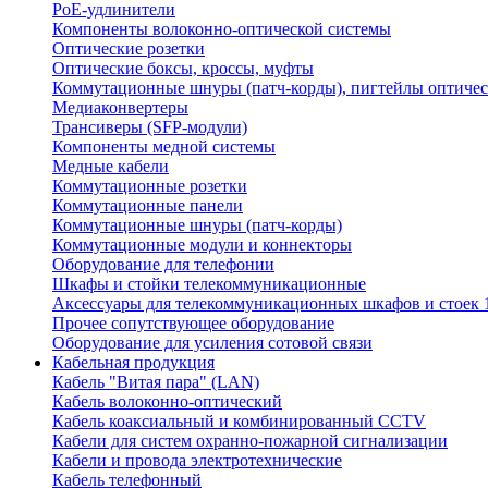
PoE-удлинители
Компоненты волоконно-оптической системы
Оптические розетки
Оптические боксы, кроссы, муфты
Коммутационные шнуры (патч-корды), пигтейлы оптиче
Медиаконвертеры
Трансиверы (SFP-модули)
Компоненты медной системы
Медные кабели
Коммутационные розетки
Коммутационные панели
Коммутационные шнуры (патч-корды)
Коммутационные модули и коннекторы
Оборудование для телефонии
Шкафы и стойки телекоммуникационные
Аксессуары для телекоммуникационных шкафов и стоек 
Прочее сопутствующее оборудование
Оборудование для усиления сотовой связи
Кабельная продукция
Кабель "Витая пара" (LAN)
Кабель волоконно-оптический
Кабель коаксиальный и комбинированный CCTV
Кабели для систем охранно-пожарной сигнализации
Кабели и провода электротехнические
Кабель телефонный