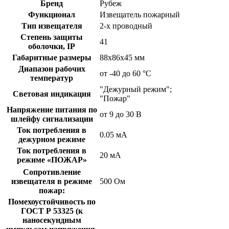
Бренд
Рубеж
Функционал
Извещатель пожарный
Тип извещателя
2-х проводный
Степень защиты
41
оболочки, IP
Габаритные размеры
88х86х45 мм
Диапазон рабочих
от -40 до 60 °С
температур
"Дежурный режим";
Световая индикация
"Пожар"
Напряжение питания по
от 9 до 30 В
шлейфу сигнализации
Ток потребления в
0.05 мА
дежурном режиме
Ток потребления в
20 мА
режиме «ПОЖАР»
Сопротивление
извещателя в режиме
500 Ом
пожар:
Помехоустойчивость по
ГОСТ Р 53325 (к
наносекундным