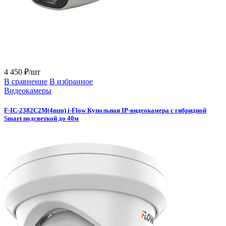
4 450 ₽/шт
В сравнение
В избранное
Видеокамеры
F-IC-2382C2M(4mm) i-Flow Купольная IP-видеокамера с гибридной
Smart подсветкой до 40м