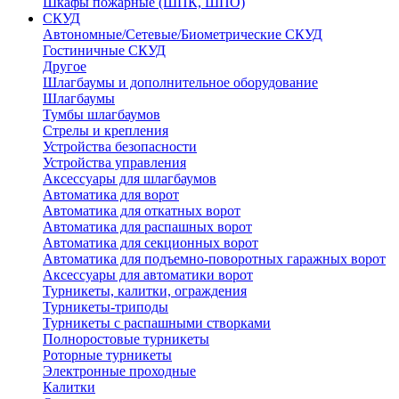
Шкафы пожарные (ШПК, ШПО)
СКУД
Автономные/Сетевые/Биометрические СКУД
Гостиничные СКУД
Другое
Шлагбаумы и дополнительное оборудование
Шлагбаумы
Тумбы шлагбаумов
Стрелы и крепления
Устройства безопасности
Устройства управления
Аксессуары для шлагбаумов
Автоматика для ворот
Автоматика для откатных ворот
Автоматика для распашных ворот
Автоматика для секционных ворот
Автоматика для подъемно-поворотных гаражных ворот
Аксессуары для автоматики ворот
Турникеты, калитки, ограждения
Турникеты-триподы
Турникеты с распашными створками
Полноростовые турникеты
Роторные турникеты
Электронные проходные
Калитки