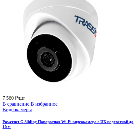
7 560 ₽/шт
В сравнение
В избранное
Видеокамеры
Powernet-G Sibling Поворотная Wi-Fi видеокамера с ИК подсветкой до
10 м