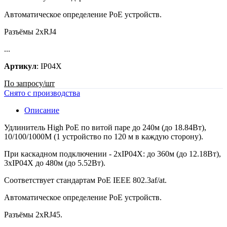
Автоматическое определение PoE устройств.
Разъёмы 2хRJ4
...
Артикул
:
IP04X
По запросу
/шт
Снято с производства
Описание
Удлинитель High PoE по витой паре до 240м (до 18.84Вт),
10/100/1000M (1 устройство по 120 м в каждую сторону).
При каскадном подключении - 2хIP04X: до 360м (до 12.18Вт),
3хIP04X до 480м (до 5.52Вт).
Соответствует стандартам PoE IEEE 802.3af/at.
Автоматическое определение PoE устройств.
Разъёмы 2хRJ45.