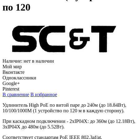
по 120
Наличие:
нет в наличии
Мой мир
Вконтакте
Одноклассники
Google+
Pinterest
В сравнение
В избранное
Удлинитель High PoE по витой паре до 240м (до 18.84Вт),
10/100/1000M (1 устройство по 120 м в каждую сторону).
При каскадном подключении - 2хIP04X: до 360м (до 12.18Вт),
3хIP04X до 480м (до 5.52Вт).
Соответствует стандартам PoE IEEE 802.3af/at.