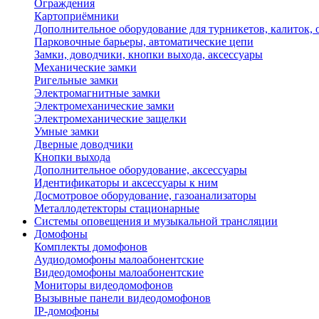
Ограждения
Картоприёмники
Дополнительное оборудование для турникетов, калиток,
Парковочные барьеры, автоматические цепи
Замки, доводчики, кнопки выхода, аксессуары
Механические замки
Ригельные замки
Электромагнитные замки
Электромеханические замки
Электромеханические защелки
Умные замки
Дверные доводчики
Кнопки выхода
Дополнительное оборудование, аксессуары
Идентификаторы и аксессуары к ним
Досмотровое оборудование, газоанализаторы
Металлодетекторы стационарные
Системы оповещения и музыкальной трансляции
Домофоны
Комплекты домофонов
Аудиодомофоны малоабонентские
Видеодомофоны малоабонентские
Мониторы видеодомофонов
Вызывные панели видеодомофонов
IP-домофоны