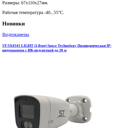
Размеры: 67x110x27мм.
Рабочая температура -40...55°С.
Новинки
Видеокамеры
ST-SX4541 LIGHT (2,8мм) Space Technology Цилиндрическая IP-
видеокамера с ИК-подсветкой до 30 м