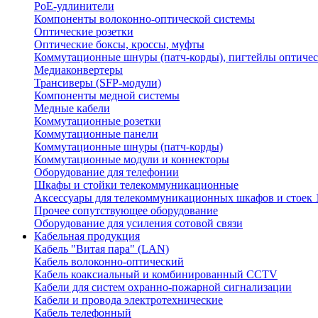
PoE-удлинители
Компоненты волоконно-оптической системы
Оптические розетки
Оптические боксы, кроссы, муфты
Коммутационные шнуры (патч-корды), пигтейлы оптиче
Медиаконвертеры
Трансиверы (SFP-модули)
Компоненты медной системы
Медные кабели
Коммутационные розетки
Коммутационные панели
Коммутационные шнуры (патч-корды)
Коммутационные модули и коннекторы
Оборудование для телефонии
Шкафы и стойки телекоммуникационные
Аксессуары для телекоммуникационных шкафов и стоек 
Прочее сопутствующее оборудование
Оборудование для усиления сотовой связи
Кабельная продукция
Кабель "Витая пара" (LAN)
Кабель волоконно-оптический
Кабель коаксиальный и комбинированный CCTV
Кабели для систем охранно-пожарной сигнализации
Кабели и провода электротехнические
Кабель телефонный