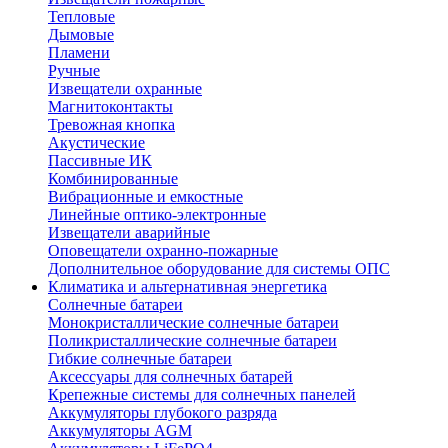
Тепловые
Дымовые
Пламени
Ручные
Извещатели охранные
Магнитоконтакты
Тревожная кнопка
Акустические
Пассивные ИК
Комбинированные
Вибрационные и емкостные
Линейные оптико-электронные
Извещатели аварийные
Оповещатели охранно-пожарные
Дополнительное оборудование для системы ОПС
Климатика и альтернативная энергетика
Солнечные батареи
Монокристаллические солнечные батареи
Поликристаллические солнечные батареи
Гибкие солнечные батареи
Аксессуары для солнечных батарей
Крепежные системы для солнечных панелей
Аккумуляторы глубокого разряда
Аккумуляторы AGM