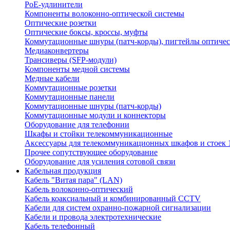
PoE-удлинители
Компоненты волоконно-оптической системы
Оптические розетки
Оптические боксы, кроссы, муфты
Коммутационные шнуры (патч-корды), пигтейлы оптиче
Медиаконвертеры
Трансиверы (SFP-модули)
Компоненты медной системы
Медные кабели
Коммутационные розетки
Коммутационные панели
Коммутационные шнуры (патч-корды)
Коммутационные модули и коннекторы
Оборудование для телефонии
Шкафы и стойки телекоммуникационные
Аксессуары для телекоммуникационных шкафов и стоек 
Прочее сопутствующее оборудование
Оборудование для усиления сотовой связи
Кабельная продукция
Кабель "Витая пара" (LAN)
Кабель волоконно-оптический
Кабель коаксиальный и комбинированный CCTV
Кабели для систем охранно-пожарной сигнализации
Кабели и провода электротехнические
Кабель телефонный