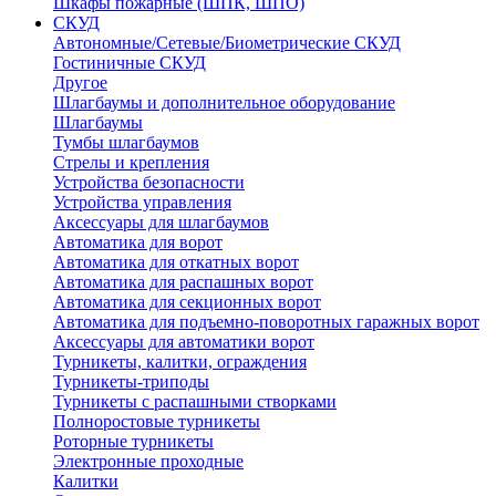
Шкафы пожарные (ШПК, ШПО)
СКУД
Автономные/Сетевые/Биометрические СКУД
Гостиничные СКУД
Другое
Шлагбаумы и дополнительное оборудование
Шлагбаумы
Тумбы шлагбаумов
Стрелы и крепления
Устройства безопасности
Устройства управления
Аксессуары для шлагбаумов
Автоматика для ворот
Автоматика для откатных ворот
Автоматика для распашных ворот
Автоматика для секционных ворот
Автоматика для подъемно-поворотных гаражных ворот
Аксессуары для автоматики ворот
Турникеты, калитки, ограждения
Турникеты-триподы
Турникеты с распашными створками
Полноростовые турникеты
Роторные турникеты
Электронные проходные
Калитки