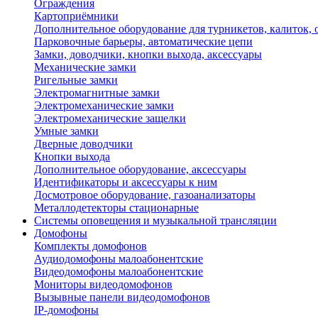
Ограждения
Картоприёмники
Дополнительное оборудование для турникетов, калиток,
Парковочные барьеры, автоматические цепи
Замки, доводчики, кнопки выхода, аксессуары
Механические замки
Ригельные замки
Электромагнитные замки
Электромеханические замки
Электромеханические защелки
Умные замки
Дверные доводчики
Кнопки выхода
Дополнительное оборудование, аксессуары
Идентификаторы и аксессуары к ним
Досмотровое оборудование, газоанализаторы
Металлодетекторы стационарные
Системы оповещения и музыкальной трансляции
Домофоны
Комплекты домофонов
Аудиодомофоны малоабонентские
Видеодомофоны малоабонентские
Мониторы видеодомофонов
Вызывные панели видеодомофонов
IP-домофоны