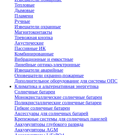
Тепловые
Дымовые
Пламени
Ручные
Извещатели охранные
Магнитоконтакты
Тревожная кнопка
Акустические
Пассивные ИК
Комбинированные
Вибрационные и емкостные
Линейные оптико-электронные
Извещатели аварийные
Оповещатели охранно-пожарные
Дополнительное оборудование для системы ОПС
Климатика и альтернативная энергетика
Солнечные батареи
Монокристаллические солнечные батареи
Поликристаллические солнечные батареи
Гибкие солнечные батареи
Аксессуары для солнечных батарей
Крепежные системы для солнечных панелей
Аккумуляторы глубокого разряда
Аккумуляторы AGM