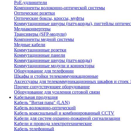
PoE-удлинители
Компоненты волоконно-оптической системы
Оптические розетки
Оптические боксы, кроссы, муфты
Коммутационные шнуры (патч-корды), пигтейлы оптиче
Медиаконвертеры
Трансиверы (SFP-модули)
Компоненты медной системы
Медные кабели
Коммутационные розетки
Коммутационные панели
Коммутационные шнуры (патч-корды)
Коммутационные модули и коннекторы
Оборудование для телефонии
Шкафы и стойки телекоммуникационные
Аксессуары для телекоммуникационных шкафов и стоек 
Прочее сопутствующее оборудование
Оборудование для усиления сотовой связи
Кабельная продукция
Кабель "Витая пара" (LAN)
Кабель волоконно-оптический
Кабель коаксиальный и комбинированный CCTV
Кабели для систем охранно-пожарной сигнализации
Кабели и провода электротехнические
Кабель телефонный