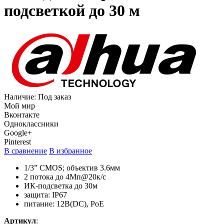
подсветкой до 30 м
Наличие:
Под заказ
Мой мир
Вконтакте
Одноклассники
Google+
Pinterest
В сравнение
В избранное
1/3” CMOS; объектив 3.6мм
2 потока до 4Мп@20к/с
ИК-подсветка до 30м
защита: IP67
питание: 12В(DC), PoE
Артикул
: