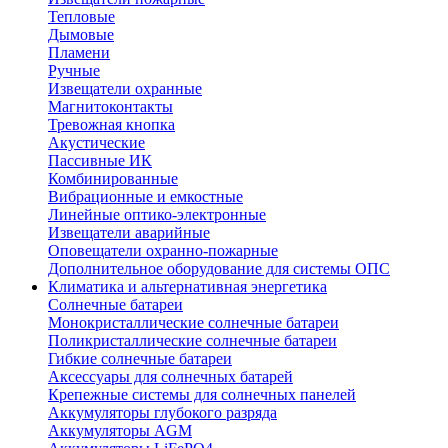
Тепловые
Дымовые
Пламени
Ручные
Извещатели охранные
Магнитоконтакты
Тревожная кнопка
Акустические
Пассивные ИК
Комбинированные
Вибрационные и емкостные
Линейные оптико-электронные
Извещатели аварийные
Оповещатели охранно-пожарные
Дополнительное оборудование для системы ОПС
Климатика и альтернативная энергетика
Солнечные батареи
Монокристаллические солнечные батареи
Поликристаллические солнечные батареи
Гибкие солнечные батареи
Аксессуары для солнечных батарей
Крепежные системы для солнечных панелей
Аккумуляторы глубокого разряда
Аккумуляторы AGM