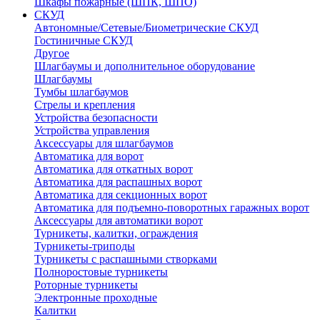
Шкафы пожарные (ШПК, ШПО)
СКУД
Автономные/Сетевые/Биометрические СКУД
Гостиничные СКУД
Другое
Шлагбаумы и дополнительное оборудование
Шлагбаумы
Тумбы шлагбаумов
Стрелы и крепления
Устройства безопасности
Устройства управления
Аксессуары для шлагбаумов
Автоматика для ворот
Автоматика для откатных ворот
Автоматика для распашных ворот
Автоматика для секционных ворот
Автоматика для подъемно-поворотных гаражных ворот
Аксессуары для автоматики ворот
Турникеты, калитки, ограждения
Турникеты-триподы
Турникеты с распашными створками
Полноростовые турникеты
Роторные турникеты
Электронные проходные
Калитки