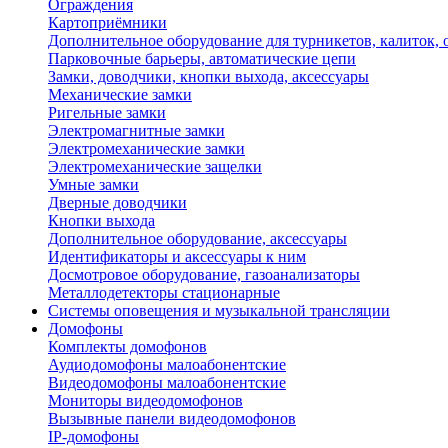
Ограждения
Картоприёмники
Дополнительное оборудование для турникетов, калиток,
Парковочные барьеры, автоматические цепи
Замки, доводчики, кнопки выхода, аксессуары
Механические замки
Ригельные замки
Электромагнитные замки
Электромеханические замки
Электромеханические защелки
Умные замки
Дверные доводчики
Кнопки выхода
Дополнительное оборудование, аксессуары
Идентификаторы и аксессуары к ним
Досмотровое оборудование, газоанализаторы
Металлодетекторы стационарные
Системы оповещения и музыкальной трансляции
Домофоны
Комплекты домофонов
Аудиодомофоны малоабонентские
Видеодомофоны малоабонентские
Мониторы видеодомофонов
Вызывные панели видеодомофонов
IP-домофоны