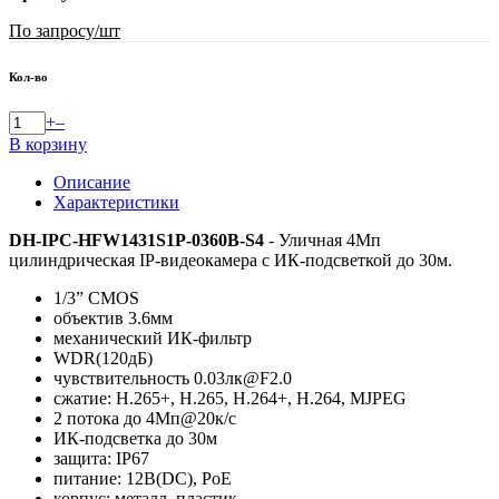
По запросу
/шт
Кол-во
+
–
В корзину
Описание
Характеристики
DH-IPC-HFW1431S1P-0360B-S4
- Уличная 4Мп
цилиндрическая IP-видеокамера с ИК-подсветкой до 30м.
1/3” CMOS
объектив 3.6мм
механический ИК-фильтр
WDR(120дБ)
чувствительность 0.03лк@F2.0
сжатие: H.265+, H.265, H.264+, H.264, MJPEG
2 потока до 4Мп@20к/с
ИК-подсветка до 30м
защита: IP67
питание: 12В(DC), PoE
корпус: металл, пластик