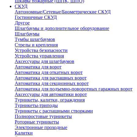
Шкафы пожарные (ШПК, ШПО)
СКУД
Автономные/Сетевые/Биометрические СКУД
Гостиничные СКУД
Другое
Шлагбаумы и дополнительное оборудование
Шлагбаумы
Тумбы шлагбаумов
Стрелы и крепления
Устройства безопасности
Устройства управления
Аксессуары для шлагбаумов
Автоматика для ворот
Автоматика для откатных ворот
Автоматика для распашных ворот
Автоматика для секционных ворот
Автоматика для подъемно-поворотных гаражных ворот
Аксессуары для автоматики ворот
Турникеты, калитки, ограждения
Турникеты-триподы
Турникеты с распашными створками
Полноростовые турникеты
Роторные турникеты
Электронные проходные
Калитки