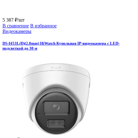
5 387 ₽/шт
В сравнение
В избранное
Видеокамеры
DS-I453L(D)(2.8mm) HiWatch Купольная IP-видеокамера с LED-
подсветкой до 30 м