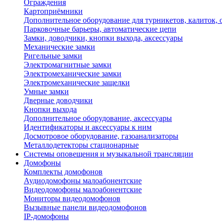
Ограждения
Картоприёмники
Дополнительное оборудование для турникетов, калиток,
Парковочные барьеры, автоматические цепи
Замки, доводчики, кнопки выхода, аксессуары
Механические замки
Ригельные замки
Электромагнитные замки
Электромеханические замки
Электромеханические защелки
Умные замки
Дверные доводчики
Кнопки выхода
Дополнительное оборудование, аксессуары
Идентификаторы и аксессуары к ним
Досмотровое оборудование, газоанализаторы
Металлодетекторы стационарные
Системы оповещения и музыкальной трансляции
Домофоны
Комплекты домофонов
Аудиодомофоны малоабонентские
Видеодомофоны малоабонентские
Мониторы видеодомофонов
Вызывные панели видеодомофонов
IP-домофоны