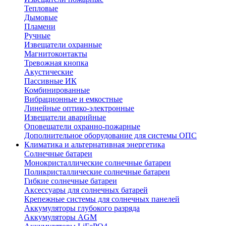
Тепловые
Дымовые
Пламени
Ручные
Извещатели охранные
Магнитоконтакты
Тревожная кнопка
Акустические
Пассивные ИК
Комбинированные
Вибрационные и емкостные
Линейные оптико-электронные
Извещатели аварийные
Оповещатели охранно-пожарные
Дополнительное оборудование для системы ОПС
Климатика и альтернативная энергетика
Солнечные батареи
Монокристаллические солнечные батареи
Поликристаллические солнечные батареи
Гибкие солнечные батареи
Аксессуары для солнечных батарей
Крепежные системы для солнечных панелей
Аккумуляторы глубокого разряда
Аккумуляторы AGM