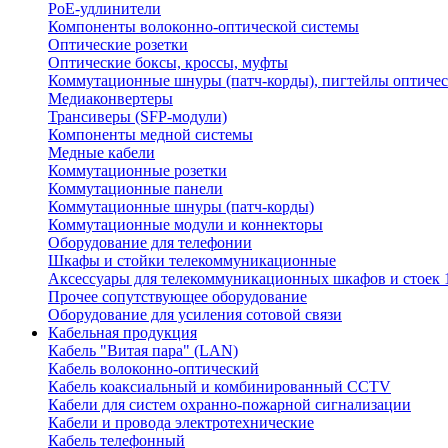
PoE-удлинители
Компоненты волоконно-оптической системы
Оптические розетки
Оптические боксы, кроссы, муфты
Коммутационные шнуры (патч-корды), пигтейлы оптиче
Медиаконвертеры
Трансиверы (SFP-модули)
Компоненты медной системы
Медные кабели
Коммутационные розетки
Коммутационные панели
Коммутационные шнуры (патч-корды)
Коммутационные модули и коннекторы
Оборудование для телефонии
Шкафы и стойки телекоммуникационные
Аксессуары для телекоммуникационных шкафов и стоек 
Прочее сопутствующее оборудование
Оборудование для усиления сотовой связи
Кабельная продукция
Кабель "Витая пара" (LAN)
Кабель волоконно-оптический
Кабель коаксиальный и комбинированный CCTV
Кабели для систем охранно-пожарной сигнализации
Кабели и провода электротехнические
Кабель телефонный