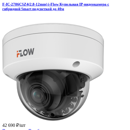
F-IC-2786CSZ4(2.8-12mm) i-Flow Купольная IP-видеокамера c
гибридной Smart подсветкой до 40м
42 690 ₽/шт